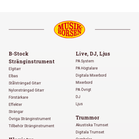
B-Stock
Live, DJ, Ljus
Stränginstrument
PA System
PA Högtalare
Elgitarr
Digitala Mixerbord
Elbas
Mixerbord
Stålsträngad Gitarr
PA Övrigt
Nylonsträngad Gitarr
DJ
Förstärkare
Ljus
Effekter
Strängar
Trummor
Övriga Stränginstrument
Akustiska Trumset
Tillbehör Stränginstrument
Digitala Trumset