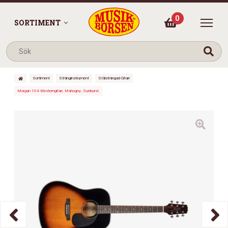
0
SORTIMENT
Sortiment
Stränginstrument
Stålsträngad Gitarr
Morgan 104 Westerngitarr, Mahogny, Sunburst.