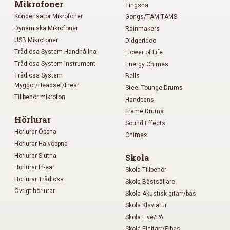
Mikrofoner
Tingsha
Kondensator Mikrofoner
Gongs/TAM TAMS
Dynamiska Mikrofoner
Rainmakers
USB Mikrofoner
Didgeridoo
Trådlösa System Handhållna
Flower of Life
Trådlösa System Instrument
Energy Chimes
Trådlösa System
Bells
Myggor/Headset/Inear
Steel Tounge Drums
Tillbehör mikrofon
Handpans
Frame Drums
Hörlurar
Sound Effects
Hörlurar Öppna
Chimes
Hörlurar Halvöppna
Hörlurar Slutna
Skola
Hörlurar In-ear
Skola Tillbehör
Hörlurar Trådlösa
Skola Bästsäljare
Övrigt hörlurar
Skola Akustisk gitarr/bas
Skola Klaviatur
Skola Live/PA
Skola Elgitarr/Elbas