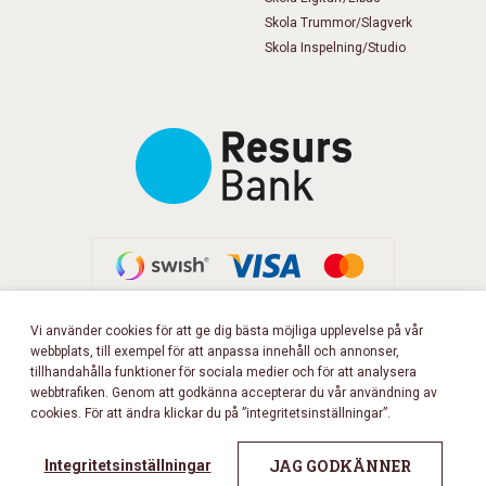
Skola Trummor/Slagverk
Skola Inspelning/Studio
Vi använder cookies för att ge dig bästa möjliga upplevelse på vår
webbplats, till exempel för att anpassa innehåll och annonser,
FÖLJ OSS PÅ FACEBOOK!
tillhandahålla funktioner för sociala medier och för att analysera
webbtrafiken. Genom att godkänna accepterar du vår användning av
cookies. För att ändra klickar du på ”integritetsinställningar”.
Copyright 2026 © Musikbörsen
All rights reserved.
JAG GODKÄNNER
Integritetsinställningar