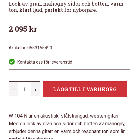
Lock av gran, mahogny sidor och botten, varm
ton, klart ljud, perfekt för nybörjare.
2 095
kr
Artikelnr:
0553155490
Kontakta oss för leveranstid
MORGAN
-
+
LÄGG TILL I VARUKORG
104
WESTERNGITARR,
MAHOGNY,
W 104 N är en akustisk, stålsträngad, westerngitarr.
SUNBURST.
Med en lock av gran och sidor och botten av mahogny,
MÄNGD
erbjuder denna gitarr en varm och resonant ton som är