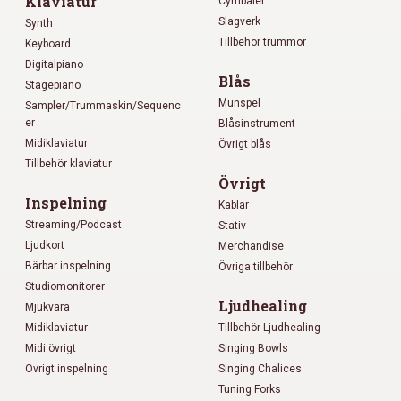
Klaviatur
Cymbaler
Slagverk
Synth
Tillbehör trummor
Keyboard
Digitalpiano
Blås
Stagepiano
Munspel
Sampler/Trummaskin/Sequenc
er
Blåsinstrument
Midiklaviatur
Övrigt blås
Tillbehör klaviatur
Övrigt
Inspelning
Kablar
Streaming/Podcast
Stativ
Ljudkort
Merchandise
Bärbar inspelning
Övriga tillbehör
Studiomonitorer
Ljudhealing
Mjukvara
Midiklaviatur
Tillbehör Ljudhealing
Midi övrigt
Singing Bowls
Övrigt inspelning
Singing Chalices
Tuning Forks