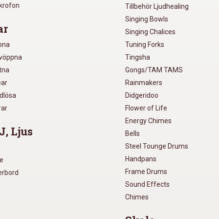
ikrofon
Tillbehör Ljudhealing
Singing Bowls
ar
Singing Chalices
pna
Tuning Forks
lvöppna
Tingsha
utna
Gongs/TAM TAMS
ear
Rainmakers
ådlösa
Didgeridoo
rar
Flower of Life
Energy Chimes
J, Ljus
Bells
Steel Tounge Drums
Handpans
re
Frame Drums
xerbord
Sound Effects
Chimes