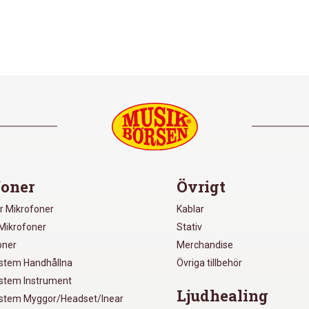
oner
Övrigt
r Mikrofoner
Kablar
Mikrofoner
Stativ
oner
Merchandise
ystem Handhållna
Övriga tillbehör
ystem Instrument
Ljudhealing
ystem Myggor/Headset/Inear