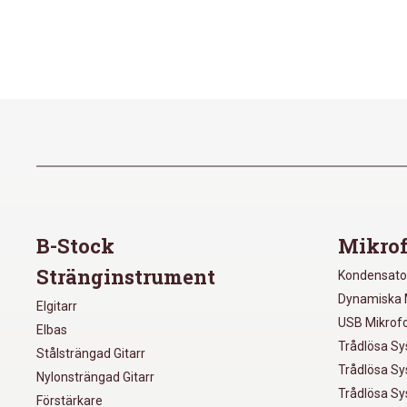
B-Stock
Mikrof
Stränginstrument
Kondensato
Dynamiska 
Elgitarr
USB Mikrof
Elbas
Trådlösa S
Stålsträngad Gitarr
Trådlösa S
Nylonsträngad Gitarr
Trådlösa S
Förstärkare