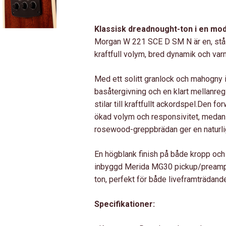
WESTERNGITARR,
PICKUP,
Klassisk dreadnought-ton i en mod
CUTAWAY,
Morgan W 221 SCE D SM N är en, stål
SLIM
kraftfull volym, bred dynamik och var
HALS
MÄNGD
Med ett solitt granlock och mahogny i
basåtergivning och en klart mellanreg
stilar till kraftfullt ackordspel.Den
ökad volym och responsivitet, meda
rosewood-greppbrädan ger en naturli
En högblank finish på både kropp och
inbyggd Merida MG30 pickup/preamp få
ton, perfekt för både liveframträdand
Specifikationer: