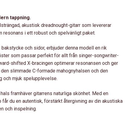
ern tappning.
strängad, akustisk dreadnought-gitarr som levererar
m resonans i ett robust och spelvänligt paket.
 bakstycke och sidor, erbjuder denna modell en rik
ister som passar perfekt för allt från singer-songwriter-
 forward-shifted X-bracingen optimerar resonansen och ger
n den slimmade C-formade mahognyhalsen och den
g och mjuk spelupplevelse.
 hals framhäver gitarrens naturliga skönhet. Med en
r du en autentisk, förstärkt återgivning av din akustiska
en och inspelning.