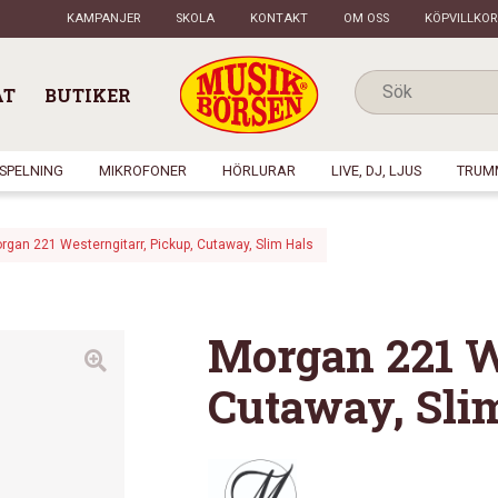
KAMPANJER
SKOLA
KONTAKT
OM OSS
KÖPVILLKOR
AT
BUTIKER
NSPELNING
MIKROFONER
HÖRLURAR
LIVE, DJ, LJUS
TRUM
rgan 221 Westerngitarr, Pickup, Cutaway, Slim Hals
Morgan 221 W
Cutaway, Sli