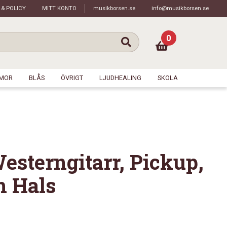
 & POLICY
MITT KONTO
musikborsen.se
info@musikborsen.se
0
MOR
BLÅS
ÖVRIGT
LJUDHEALING
SKOLA
esterngitarr, Pickup,
m Hals