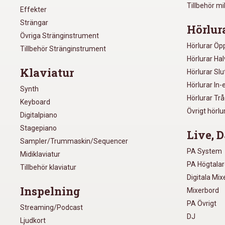
Tillbehör m
Effekter
Strängar
Hörlur
Övriga Stränginstrument
Hörlurar Öp
Tillbehör Stränginstrument
Hörlurar Ha
Klaviatur
Hörlurar Sl
Hörlurar In-
Synth
Hörlurar Tr
Keyboard
Övrigt hörlu
Digitalpiano
Stagepiano
Live, D
Sampler/Trummaskin/Sequencer
PA System
Midiklaviatur
PA Högtala
Tillbehör klaviatur
Digitala Mi
Inspelning
Mixerbord
PA Övrigt
Streaming/Podcast
DJ
Ljudkort