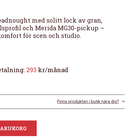
eadnought med solitt lock av gran,
sprofil och Merida MG30-pickup –
omfort för scen och studio.
etalning:
293
kr/månad
Finns produkten i butik nära dig?
 VARUKORG