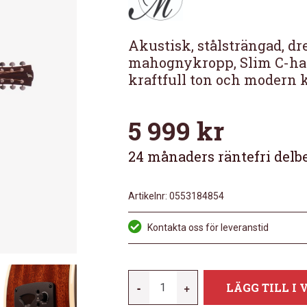
Akustisk, stålsträngad, dr
mahognykropp, Slim C-hal
kraftfull ton och modern k
5 999
kr
24 månaders räntefri delb
Artikelnr:
0553184854
Kontakta oss för leveranstid
MORGAN
-
+
LÄGG TILL I
221