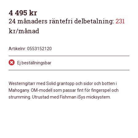
4 495
kr
24 månaders räntefri delbetalning:
231
kr/månad
Artikelnr:
0553152120
Ej beställningsbar
Westerngitarr med Solid grantopp och sidor och botten i
Mahogany. OM-modell som passar fint för fingerspel och
strumming. Utrustad med Fishman iSys micksystem.