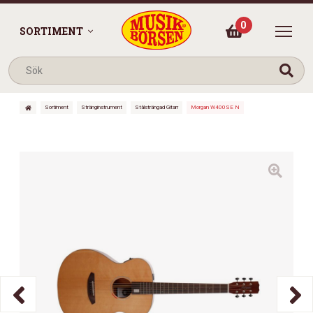
0
SORTIMENT
Sortiment
Stränginstrument
Stålsträngad Gitarr
Morgan W400SE N