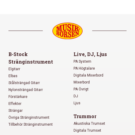
B-Stock
Live, DJ, Ljus
Stränginstrument
PA System
PA Högtalare
Elgitarr
Digitala Mixerbord
Elbas
Mixerbord
Stålsträngad Gitarr
PA Övrigt
Nylonsträngad Gitarr
DJ
Förstärkare
Ljus
Effekter
Strängar
Trummor
Övriga Stränginstrument
Akustiska Trumset
Tillbehör Stränginstrument
Digitala Trumset