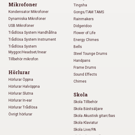
Mikrofoner
Tingsha
Kondensator Mikrofoner
Gongs/TAM TAMS
Dynamiska Mikrofoner
Rainmakers
USB Mikrofoner
Didgeridoo
Trådlösa System Handhållna
Flower of Life
Trådlösa System Instrument
Energy Chimes
Trådlösa System
Bells
Myggor/Headset/Inear
Steel Tounge Drums
Tillbehör mikrofon
Handpans
Frame Drums
Hörlurar
Sound Effects
Hörlurar Öppna
Chimes
Hörlurar Halvöppna
Hörlurar Slutna
Skola
Hörlurar In-ear
Skola Tillbehör
Hörlurar Trådlösa
Skola Bästsäljare
Övrigt hörlurar
Skola Akustisk gitarr/bas
Skola Klaviatur
Skola Live/PA