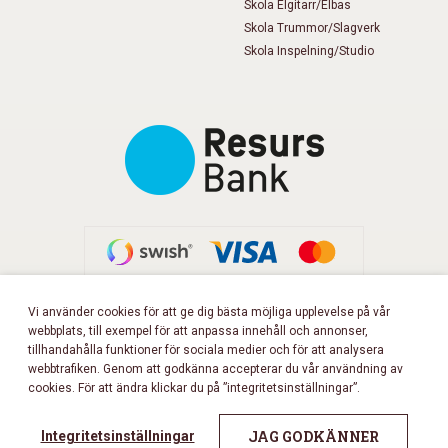
Skola Elgitarr/Elbas
Skola Trummor/Slagverk
Skola Inspelning/Studio
Vi använder cookies för att ge dig bästa möjliga upplevelse på vår
webbplats, till exempel för att anpassa innehåll och annonser,
FÖLJ OSS PÅ FACEBOOK!
tillhandahålla funktioner för sociala medier och för att analysera
webbtrafiken. Genom att godkänna accepterar du vår användning av
cookies. För att ändra klickar du på ”integritetsinställningar”.
Copyright 2026 © Musikbörsen
All rights reserved.
JAG GODKÄNNER
Integritetsinställningar