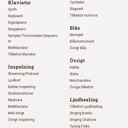
Klaviatur
Cymbaler
Slagverk
Synth
Tillbehör trummor
Keyboard
Digitalpiano
Blås
Stagepiano
Munspel
Sampler/Trummaskin/Sequenc
er
Blåsinstrument
Midiklaviatur
Övrigt blås
Tillbehör klaviatur
Övrigt
Inspelning
Kablar
Streaming/Podcast
Stativ
Ljudkort
Merchandise
Bärbar inspelning
Övriga tillbehör
Studiomonitorer
Ljudhealing
Mjukvara
Midiklaviatur
Tillbehör Ljudhealing
Midi övrigt
Singing Bowls
Övrigt inspelning
Singing Chalices
Tuning Forks