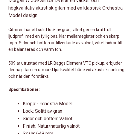
Morgan W 509 SE DS DVB är en vacker och
ORCHESTRA
högkvalitativ akustisk gitarr med en klassisk Orchestra
MODEL,
Model design.
VALNÖT.
MÄNGD
Gitarren har ett solitt lock av gran, vilket ger en kraftfull
ljudprofil med en fyllig bas, klar mellanregister och en skarp
topp. Sidor och botten är tillverkade av valnöt, vilket bidrar till
en balanserad och varm ton.
509 är utrustad med LR Baggs Element VTC pickup, erbjuder
denna gitarr en utmärkt ljudkvalitet både vid akustisk spelning
och när den förstärks.
Specifikationer:
Kropp: Orchestra Model
Lock: Solitt av gran
Sidor och botten: Valnöt
Finish: Natur/naturlig valnöt
Skala: 648 mm