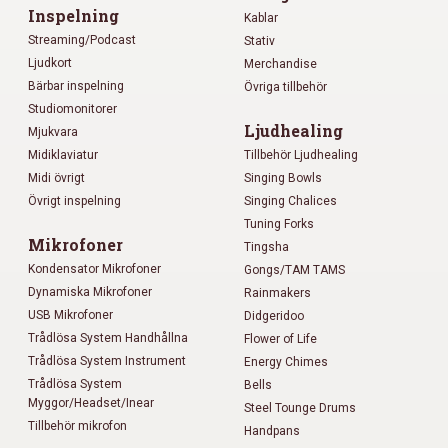
Inspelning
Kablar
Streaming/Podcast
Stativ
Ljudkort
Merchandise
Bärbar inspelning
Övriga tillbehör
Studiomonitorer
Ljudhealing
Mjukvara
Midiklaviatur
Tillbehör Ljudhealing
Midi övrigt
Singing Bowls
Övrigt inspelning
Singing Chalices
Tuning Forks
Mikrofoner
Tingsha
Kondensator Mikrofoner
Gongs/TAM TAMS
Dynamiska Mikrofoner
Rainmakers
USB Mikrofoner
Didgeridoo
Trådlösa System Handhållna
Flower of Life
Trådlösa System Instrument
Energy Chimes
Trådlösa System
Bells
Myggor/Headset/Inear
Steel Tounge Drums
Tillbehör mikrofon
Handpans