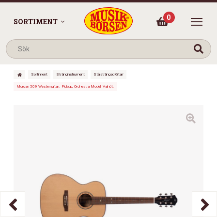
0
SORTIMENT
Sortiment
Stränginstrument
Stålsträngad Gitarr
Morgan 509 Westerngitarr, Pickup, Orchestra Model, Valnöt.