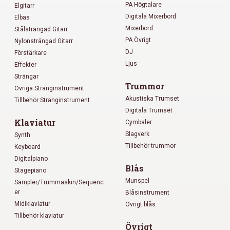
PA Högtalare
Elgitarr
Digitala Mixerbord
Elbas
Mixerbord
Stålsträngad Gitarr
PA Övrigt
Nylonsträngad Gitarr
DJ
Förstärkare
Ljus
Effekter
Strängar
Trummor
Övriga Stränginstrument
Akustiska Trumset
Tillbehör Stränginstrument
Digitala Trumset
Klaviatur
Cymbaler
Slagverk
Synth
Tillbehör trummor
Keyboard
Digitalpiano
Blås
Stagepiano
Munspel
Sampler/Trummaskin/Sequenc
er
Blåsinstrument
Midiklaviatur
Övrigt blås
Tillbehör klaviatur
Övrigt