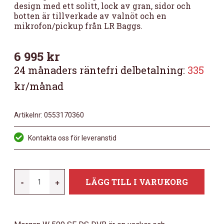
design med ett solitt, lock av gran, sidor och
botten är tillverkade av valnöt och en
mikrofon/pickup från LR Baggs.
6 995
kr
24 månaders räntefri delbetalning:
335
kr/månad
Artikelnr:
0553170360
Kontakta oss för leveranstid
MORGAN
-
+
LÄGG TILL I VARUKORG
509
WESTERNGITARR,
PICKUP,