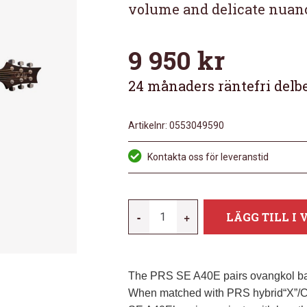
volume and delicate nuan
9 950
kr
24 månaders räntefri delb
Artikelnr:
0553049590
Kontakta oss för leveranstid
PRS
-
+
LÄGG TILL I
SE
A40E
ANGELUS
The PRS SE A40E pairs ovangkol back 
MÄNGD
When matched with PRS hybrid“X”/Clas