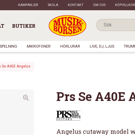
KAMPANJER
SKOLA
KONTAKT
OM OSS
KÖPVILLKOR
AT
BUTIKER
NSPELNING
MIKROFONER
HÖRLURAR
LIVE, DJ, LJUS
TRUM
s Se A40E Angelus
Prs Se A40E 
Angelus cutaway model wit