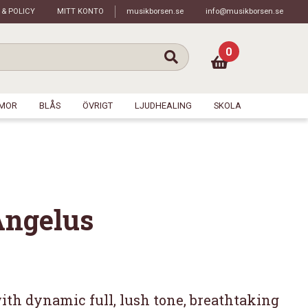
 & POLICY
MITT KONTO
musikborsen.se
info@musikborsen.se
0
MOR
BLÅS
ÖVRIGT
LJUDHEALING
SKOLA
Angelus
h dynamic full, lush tone, breathtaking