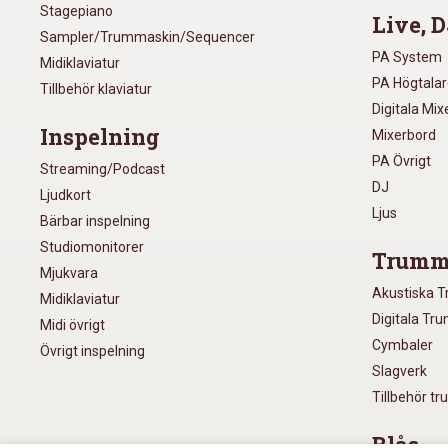
Stagepiano
Live, D
Sampler/Trummaskin/Sequencer
PA System
Midiklaviatur
PA Högtala
Tillbehör klaviatur
Digitala Mi
Inspelning
Mixerbord
PA Övrigt
Streaming/Podcast
DJ
Ljudkort
Ljus
Bärbar inspelning
Studiomonitorer
Trumm
Mjukvara
Akustiska 
Midiklaviatur
Digitala Tr
Midi övrigt
Cymbaler
Övrigt inspelning
Slagverk
Tillbehör t
Blås