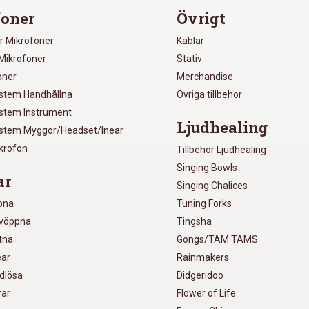
oner
Övrigt
r Mikrofoner
Kablar
Mikrofoner
Stativ
oner
Merchandise
ystem Handhållna
Övriga tillbehör
ystem Instrument
Ljudhealing
ystem Myggor/Headset/Inear
ikrofon
Tillbehör Ljudhealing
Singing Bowls
ar
Singing Chalices
pna
Tuning Forks
lvöppna
Tingsha
utna
Gongs/TAM TAMS
ear
Rainmakers
ådlösa
Didgeridoo
rar
Flower of Life