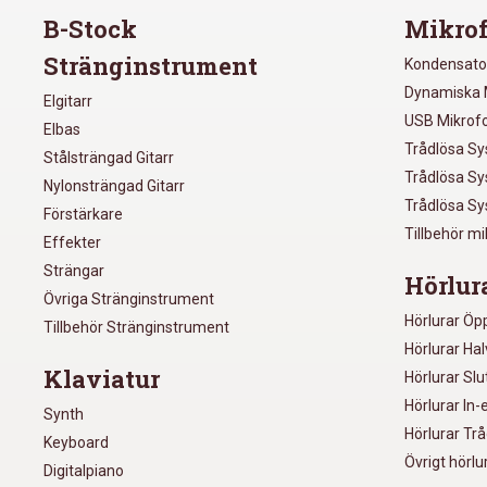
B-Stock
Mikrof
Stränginstrument
Kondensato
Dynamiska 
Elgitarr
USB Mikrof
Elbas
Trådlösa S
Stålsträngad Gitarr
Trådlösa S
Nylonsträngad Gitarr
Trådlösa S
Förstärkare
Tillbehör m
Effekter
Strängar
Hörlur
Övriga Stränginstrument
Hörlurar Öp
Tillbehör Stränginstrument
Hörlurar Ha
Klaviatur
Hörlurar Sl
Hörlurar In-
Synth
Hörlurar Tr
Keyboard
Övrigt hörlu
Digitalpiano