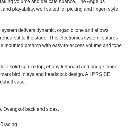
htaking volume and delicate nuance. The Angelus
nd playability, well suited for picking and finger- style
 system delivers dynamic, organic tone and allows
m rehearsal to the stage. This electronics system features
le mounted preamp with easy-to-access volume and tone
ude a solid spruce top, ebony fretboard and bridge, bone
emark bird inlays and headstock design. All PRS SE
rdshell case.
. Ovangkol back and sides.
 Bracing