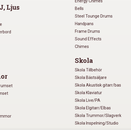
Energy Chimes
J, Ljus
Bells
Steel Tounge Drums
Handpans
re
Frame Drums
xerbord
Sound Effects
Chimes
Skola
Skola Tillbehör
or
Skola Bästsäljare
Skola Akustisk gitarr/bas
Trumset
Skola Klaviatur
umset
Skola Live/PA
Skola Elgitarr/Elbas
Skola Trummor/Slagverk
rummor
Skola Inspelning/Studio