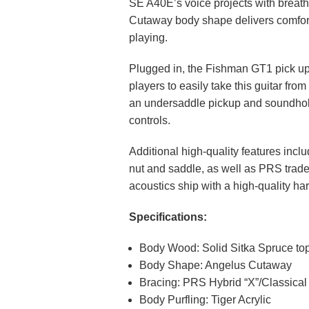
SE A40E’s voice projects with breat
Cutaway body shape delivers comfort a
playing.
Plugged in, the Fishman GT1 pick up
players to easily take this guitar fro
an undersaddle pickup and soundho
controls.
Additional high-quality features incl
nut and saddle, as well as PRS trad
acoustics ship with a high-quality ha
Specifications:
Body Wood: Solid Sitka Spruce top
Body Shape: Angelus Cutaway
Bracing: PRS Hybrid “X”/Classical
Body Purfling: Tiger Acrylic