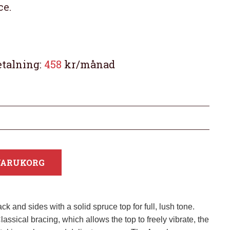
ce.
etalning:
458
kr/månad
 VARUKORG
and sides with a solid spruce top for full, lush tone.
sical bracing, which allows the top to freely vibrate, the