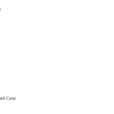
k
hell Case