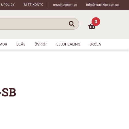
 & POLICY
MITT KONTO
musikborsen.se
info@musikborsen.se
0
MOR
BLÅS
ÖVRIGT
LJUDHEALING
SKOLA
-SB