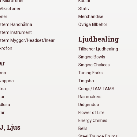
r Mikrofoner
Kablar
Mikrofoner
Stativ
oner
Merchandise
ystem Handhållna
Övriga tillbehör
ystem Instrument
Ljudhealing
ystem Myggor/Headset/Inear
ikrofon
Tillbehör Ljudhealing
Singing Bowls
ar
Singing Chalices
pna
Tuning Forks
lvöppna
Tingsha
utna
Gongs/TAM TAMS
ear
Rainmakers
ådlösa
Didgeridoo
rar
Flower of Life
Energy Chimes
J, Ljus
Bells
Steel Tounge Drums