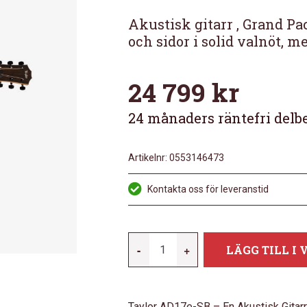
Akustisk gitarr , Grand Pa
och sidor i solid valnöt, 
24 799
kr
24 månaders räntefri delb
Artikelnr:
0553146473
Kontakta oss för leveranstid
TAYLOR
-
+
LÄGG TILL I
AD17E-
SB
MÄNGD
Taylor AD17e-SB – En Akustisk Gita