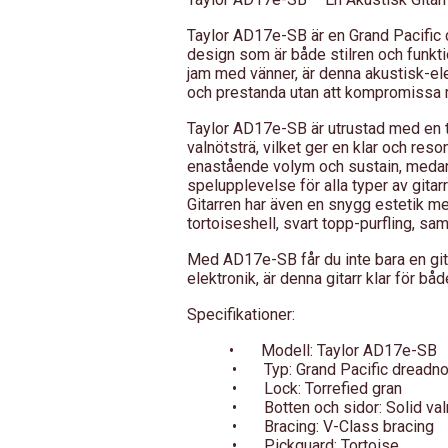
Taylor AD17e-SB är en Grand Pacific d
design som är både stilren och funktio
jam med vänner, är denna akustisk-ele
och prestanda utan att kompromissa 
Taylor AD17e-SB är utrustad med en to
valnötsträ, vilket ger en klar och reso
enastående volym och sustain, medan
spelupplevelse för alla typer av gitarr
Gitarren har även en snygg estetik m
tortoiseshell, svart topp-purfling, sa
Med AD17e-SB får du inte bara en git
elektronik, är denna gitarr klar för bå
Specifikationer:
•
Modell: Taylor AD17e-SB
•
Typ: Grand Pacific dreadn
•
Lock: Torrefied gran
•
Botten och sidor: Solid val
•
Bracing: V-Class bracing
•
Pickguard: Tortoise