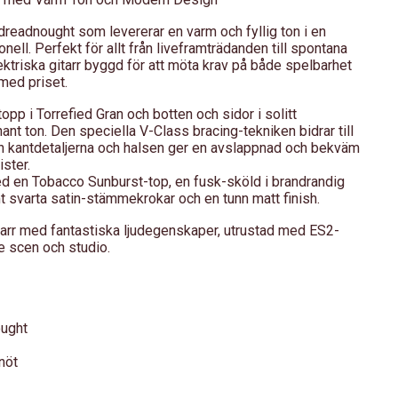
readnought som levererar en varm och fyllig ton i en
nell. Perfekt för allt från liveframträdanden till spontana
ktriska gitarr byggd för att möta krav på både spelbarhet
med priset.
pp i Torrefied Gran och botten och sidor i solitt
nant ton. Den speciella V-Class bracing-tekniken bidrar till
 kantdetaljerna och halsen ger en avslappnad och bekväm
ister.
ed en Tobacco Sunburst-top, en fusk-sköld i brandrandig
mt svarta satin-stämmekrokar och en tunn matt finish.
arr med fantastiska ljudegenskaper, utrustad med ES2-
de scen och studio.
ought
nöt