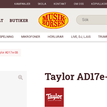
KAMPANJER
SKOLA
KONTAKT
OM OSS
KÖPVILLKOR
AT
BUTIKER
NSPELNING
MIKROFONER
HÖRLURAR
LIVE, DJ, LJUS
TRUM
ylor AD17e-SB
Taylor AD17e