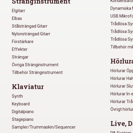
Stränginstrument
Kondensato
Dynamiska 
Elgitarr
USB Mikrof
Elbas
Trådlösa S
Stålsträngad Gitarr
Trådlösa S
Nylonsträngad Gitarr
Trådlösa S
Förstärkare
Tillbehör m
Effekter
Strängar
Hörlur
Övriga Stränginstrument
Hörlurar Öp
Tillbehör Stränginstrument
Hörlurar Ha
Klaviatur
Hörlurar Sl
Hörlurar In-
Synth
Hörlurar Tr
Keyboard
Övrigt hörlu
Digitalpiano
Stagepiano
Live, D
Sampler/Trummaskin/Sequencer