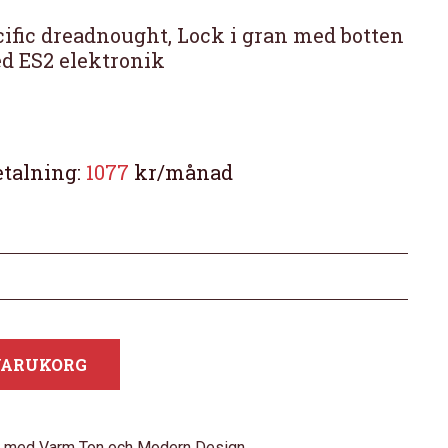
cific dreadnought, Lock i gran med botten
med ES2 elektronik
etalning:
1077
kr/månad
 VARUKORG
rr med Varm Ton och Modern Design