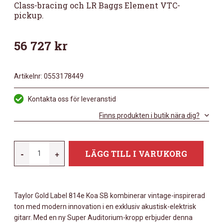
Class-bracing och LR Baggs Element VTC-
pickup.
56 727
kr
Artikelnr:
0553178449
Kontakta oss för leveranstid
Finns produkten i butik nära dig?
TAYLOR
-
+
LÄGG TILL I VARUKORG
GOLD
LABEL
814E
Taylor Gold Label 814e Koa SB kombinerar vintage-inspirerad
KOA
ton med modern innovation i en exklusiv akustisk-elektrisk
SUNBURST
gitarr. Med en ny Super Auditorium-kropp erbjuder denna
MÄNGD