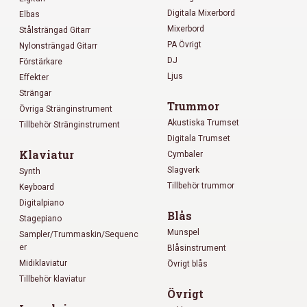
Digitala Mixerbord
Elbas
Mixerbord
Stålsträngad Gitarr
PA Övrigt
Nylonsträngad Gitarr
DJ
Förstärkare
Ljus
Effekter
Strängar
Trummor
Övriga Stränginstrument
Akustiska Trumset
Tillbehör Stränginstrument
Digitala Trumset
Klaviatur
Cymbaler
Slagverk
Synth
Tillbehör trummor
Keyboard
Digitalpiano
Blås
Stagepiano
Munspel
Sampler/Trummaskin/Sequenc
er
Blåsinstrument
Midiklaviatur
Övrigt blås
Tillbehör klaviatur
Övrigt