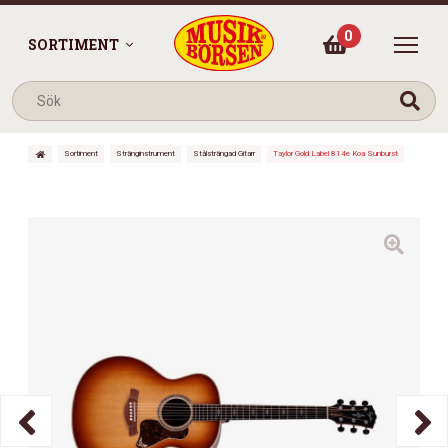
0
SORTIMENT
Sortiment
Stränginstrument
Stålsträngad Gitarr
Taylor Gold Label 814e Koa Sunburst