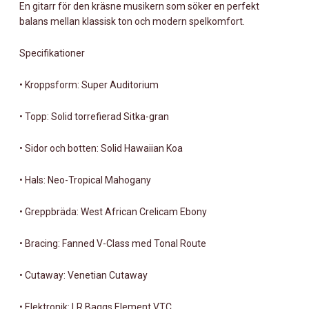
En gitarr för den kräsne musikern som söker en perfekt
balans mellan klassisk ton och modern spelkomfort.
Specifikationer
•
Kroppsform: Super Auditorium
•
Topp: Solid torrefierad Sitka-gran
•
Sidor och botten: Solid Hawaiian Koa
•
Hals: Neo-Tropical Mahogany
•
Greppbräda: West African Crelicam Ebony
•
Bracing: Fanned V-Class med Tonal Route
•
Cutaway: Venetian Cutaway
•
Elektronik: LR Baggs Element VTC