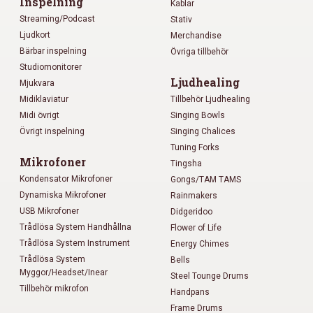
Inspelning
Kablar
Streaming/Podcast
Stativ
Ljudkort
Merchandise
Bärbar inspelning
Övriga tillbehör
Studiomonitorer
Ljudhealing
Mjukvara
Midiklaviatur
Tillbehör Ljudhealing
Midi övrigt
Singing Bowls
Övrigt inspelning
Singing Chalices
Tuning Forks
Mikrofoner
Tingsha
Kondensator Mikrofoner
Gongs/TAM TAMS
Dynamiska Mikrofoner
Rainmakers
USB Mikrofoner
Didgeridoo
Trådlösa System Handhållna
Flower of Life
Trådlösa System Instrument
Energy Chimes
Trådlösa System
Bells
Myggor/Headset/Inear
Steel Tounge Drums
Tillbehör mikrofon
Handpans
Frame Drums