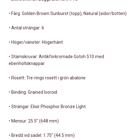
•
Färg: Golden Brown Sunburst (topp), Natural (sidor/botten)
•
Antal strängar: 6
•
Höger/vänster: Högerhänt
•
Stämskruvar: Antikförkromade Gotoh 510 med
ebenholtsknappar
•
Rosett: Tre-rings rosett i grön abalone
•
Binding: Grained Ivoroid
•
Strängar: Elixir Phosphor Bronze Light
•
Mensur: 25.5” (648 mm)
•
Bredd vid sadel: 1.75” (44.5 mm)