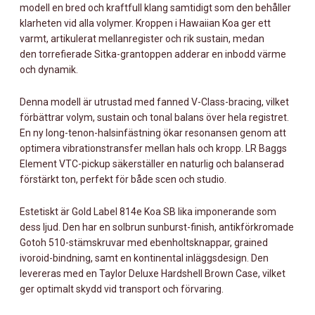
modell en bred och kraftfull klang samtidigt som den behåller
klarheten vid alla volymer. Kroppen i Hawaiian Koa ger ett
varmt, artikulerat mellanregister och rik sustain, medan
den torrefierade Sitka-grantoppen adderar en inbodd värme
och dynamik.
Denna modell är utrustad med fanned V-Class-bracing, vilket
förbättrar volym, sustain och tonal balans över hela registret.
En ny long-tenon-halsinfästning ökar resonansen genom att
optimera vibrationstransfer mellan hals och kropp. LR Baggs
Element VTC-pickup säkerställer en naturlig och balanserad
förstärkt ton, perfekt för både scen och studio.
Estetiskt är Gold Label 814e Koa SB lika imponerande som
dess ljud. Den har en solbrun sunburst-finish, antikförkromade
Gotoh 510-stämskruvar med ebenholtsknappar, grained
ivoroid-bindning, samt en kontinental inläggsdesign. Den
levereras med en Taylor Deluxe Hardshell Brown Case, vilket
ger optimalt skydd vid transport och förvaring.