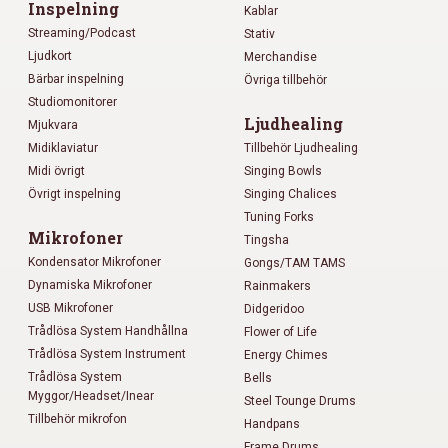
Inspelning
Kablar
Streaming/Podcast
Stativ
Ljudkort
Merchandise
Bärbar inspelning
Övriga tillbehör
Studiomonitorer
Ljudhealing
Mjukvara
Midiklaviatur
Tillbehör Ljudhealing
Midi övrigt
Singing Bowls
Övrigt inspelning
Singing Chalices
Tuning Forks
Mikrofoner
Tingsha
Kondensator Mikrofoner
Gongs/TAM TAMS
Dynamiska Mikrofoner
Rainmakers
USB Mikrofoner
Didgeridoo
Trådlösa System Handhållna
Flower of Life
Trådlösa System Instrument
Energy Chimes
Trådlösa System
Bells
Myggor/Headset/Inear
Steel Tounge Drums
Tillbehör mikrofon
Handpans
Frame Drums