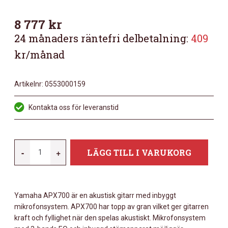
8 777
kr
24 månaders räntefri delbetalning:
409
kr/månad
Artikelnr:
0553000159
Kontakta oss för leveranstid
YAMAHA
-
+
LÄGG TILL I VARUKORG
APX700II
BROWN
SUNBURST
Yamaha APX700 är en akustisk gitarr med inbyggt
MÄNGD
mikrofonsystem. APX700 har topp av gran vilket ger gitarren
kraft och fyllighet när den spelas akustiskt. Mikrofonsystem