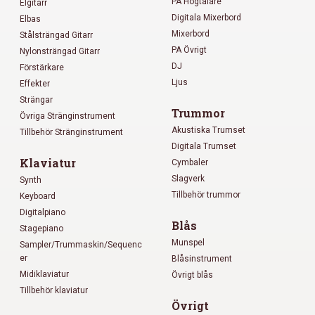
PA Högtalare
Elgitarr
Digitala Mixerbord
Elbas
Mixerbord
Stålsträngad Gitarr
PA Övrigt
Nylonsträngad Gitarr
DJ
Förstärkare
Ljus
Effekter
Strängar
Trummor
Övriga Stränginstrument
Akustiska Trumset
Tillbehör Stränginstrument
Digitala Trumset
Klaviatur
Cymbaler
Slagverk
Synth
Tillbehör trummor
Keyboard
Digitalpiano
Blås
Stagepiano
Munspel
Sampler/Trummaskin/Sequenc
er
Blåsinstrument
Midiklaviatur
Övrigt blås
Tillbehör klaviatur
Övrigt