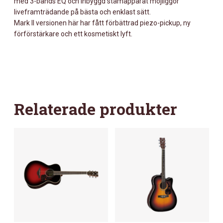
med 3-bands EQ och inbyggd stämapparat möjliggör
liveframträdande på bästa och enklast sätt.
Mark II versionen här har fått förbättrad piezo-pickup, ny
förförstärkare och ett kosmetiskt lyft.
Relaterade produkter