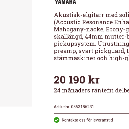
Akustisk-elgitarr med sol
(Acoustic Resonance Enha
Mahogany-nacke, Ebony-g
skallängd, 44mm mutter-br
pickupsystem. Utrustning 
preamp, svart pickguard, 
stämmaskiner och high-glo
20 190
kr
24 månaders räntefri delb
Artikelnr:
0553186231
Kontakta oss för leveranstid