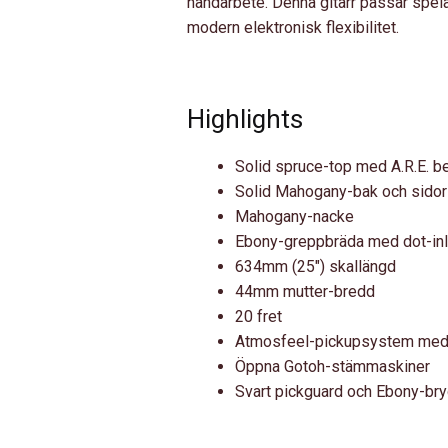
handarbete. Denna gitarr passar spe
modern elektronisk flexibilitet.
Highlights
Solid spruce-top med A.R.E. b
Solid Mahogany-bak och sidor
Mahogany-nacke
Ebony-greppbräda med dot-in
634mm (25″) skallängd
44mm mutter-bredd
20 fret
Atmosfeel-pickupsystem med 
Öppna Gotoh-stämmaskiner
Svart pickguard och Ebony-br