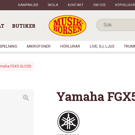
KAMPANJER
SKOLA
KONTAKT
OM OSS
KÖPVILLKOR
AT
BUTIKER
NSPELNING
MIKROFONER
HÖRLURAR
LIVE, DJ, LJUS
TRUM
maha FGX5 GLOSS
Yamaha FGX