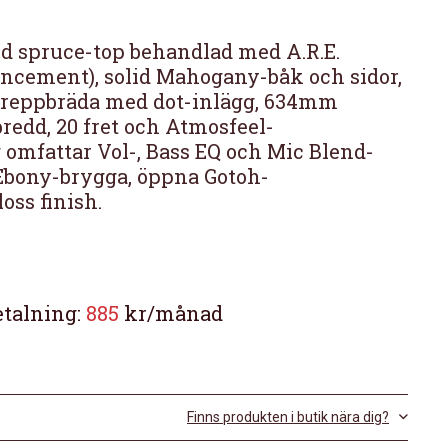
id spruce-top behandlad med A.R.E.
ncement), solid Mahogany-båk och sidor,
reppbräda med dot-inlägg, 634mm
edd, 20 fret och Atmosfeel-
omfattar Vol-, Bass EQ och Mic Blend-
Ebony-brygga, öppna Gotoh-
ss finish.
etalning:
885
kr/månad
Finns produkten i butik nära dig?