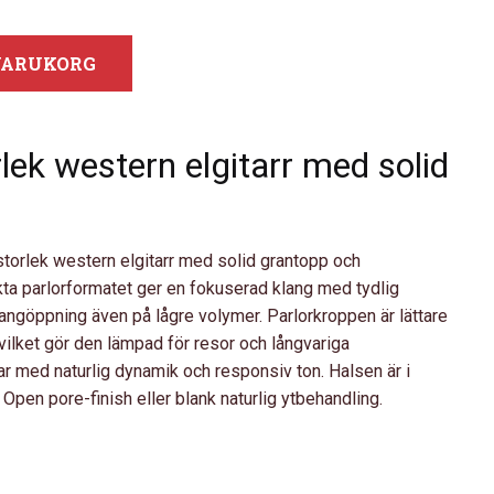
 VARUKORG
lek western elgitarr med solid
torlek western elgitarr med solid grantopp och
a parlorformatet ger en fokuserad klang med tydlig
angöppning även på lågre volymer. Parlorkroppen är lättare
vilket gör den lämpad för resor och långvariga
r med naturlig dynamik och responsiv ton. Halsen är i
pen pore-finish eller blank naturlig ytbehandling.