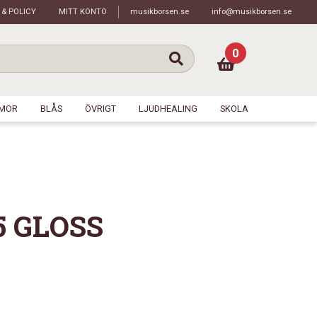
 & POLICY
MITT KONTO
musikborsen.se
info@musikborsen.se
0
MOR
BLÅS
ÖVRIGT
LJUDHEALING
SKOLA
5 GLOSS