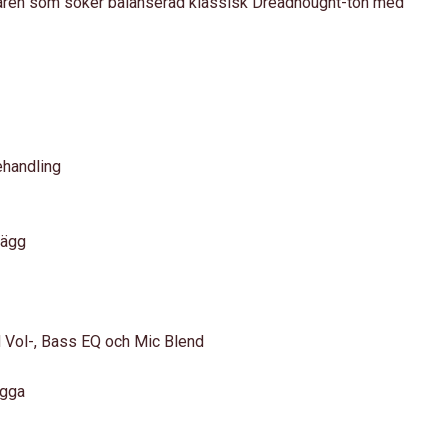
laren som söker balanserad klassisk Dreadnought-ton med
ehandling
lägg
Vol-, Bass EQ och Mic Blend
ygga