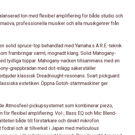
lanserad ton med flexibel amplifiering för både studio och
mmaöva, professionella musiker och alla musikgenrer från
en solid spruce-top behandlad med Yamaha:s A.R.E.-teknik
om frambringar varmt, mognadt klang. Solid Mahogany-
med tydliga toppar. Mahogany-nacken tillsammans med en
ony-greppbrädan med dot-inlägg säkerställer
erbjuder klassisk Dreadnought-resonans. Svart pickguard
lassiska estetiken. Öppna Gotoh-stämmaskiner ger
rade Atmosfeel-pickupsystemet som kombinerar piezo,
 för flexibel amplifiering. Vol-, Bass EQ och Mic Blend-
liteten både till förstärkare och direkt mikrofon.
t fodral och är tillverkat i Japan med meticulous