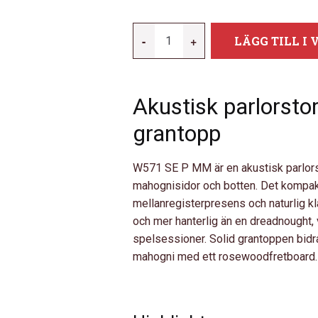
YAMAHA
-
+
LÄGG TILL I
FGX5
GLOSS
MÄNGD
Akustisk parlorstor
grantopp
W571 SE P MM är en akustisk parlors
mahognisidor och botten. Det kompakt
mellanregisterpresens och naturlig kl
och mer hanterlig än en dreadnought, 
spelsessioner. Solid grantoppen bidra
mahogni med ett rosewoodfretboard. O