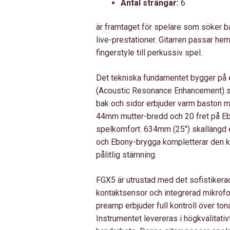
Antal strängar:
6
är framtaget för spelare som söker ba
live-prestationer. Gitarren passar he
fingerstyle till perkussiv spel.
Det tekniska fundamentet bygger på 
(Acoustic Resonance Enhancement) s
bak och sidor erbjuder varm baston 
44mm mutter-bredd och 20 fret på Eb
spelkomfort. 634mm (25″) skallängd 
och Ebony-brygga kompletterar den k
pålitlig stämning.
FGX5 är utrustad med det sofistike
kontaktsensor och integrerad mikrofon
preamp erbjuder full kontroll över tona
Instrumentet levereras i högkvalitativ