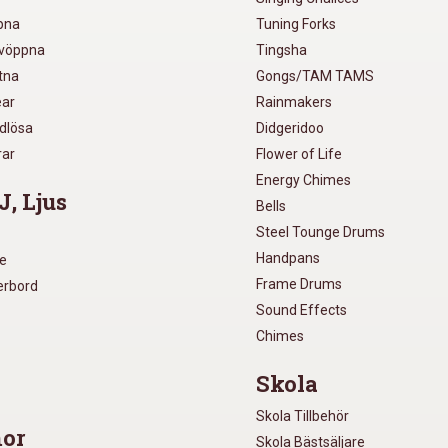
pna
Tuning Forks
lvöppna
Tingsha
utna
Gongs/TAM TAMS
ear
Rainmakers
ådlösa
Didgeridoo
rar
Flower of Life
Energy Chimes
J, Ljus
Bells
Steel Tounge Drums
Handpans
re
Frame Drums
xerbord
Sound Effects
Chimes
Skola
Skola Tillbehör
or
Skola Bästsäljare