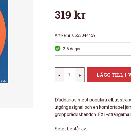
319
kr
Artikelnr:
0553044459
2-5 dagar
DADDARIO
-
+
LÄGG TILL I
EXL160
NICKEL
WOUND
D’addarios mest populära elbasstränga
MÄNGD
utgångssignal och en komfortabel jäm
greppbrädesbanden. EXL-strängarna har
Setet består av: