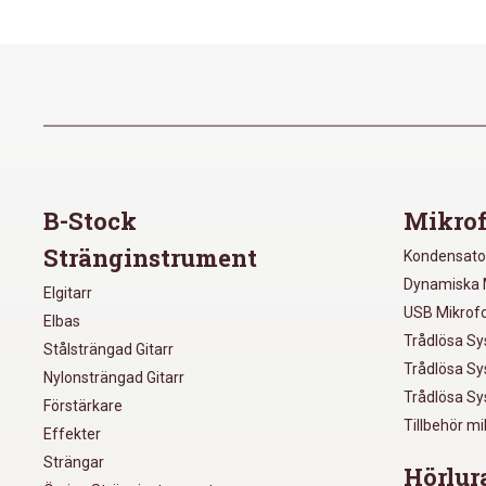
B-Stock
Mikrof
Stränginstrument
Kondensato
Dynamiska 
Elgitarr
USB Mikrof
Elbas
Trådlösa S
Stålsträngad Gitarr
Trådlösa S
Nylonsträngad Gitarr
Trådlösa S
Förstärkare
Tillbehör m
Effekter
Strängar
Hörlur