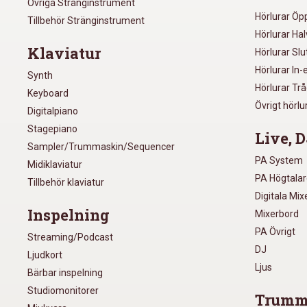
Övriga Stränginstrument
Hörlurar Öp
Tillbehör Stränginstrument
Hörlurar Ha
Klaviatur
Hörlurar Sl
Hörlurar In-
Synth
Hörlurar Tr
Keyboard
Övrigt hörlu
Digitalpiano
Stagepiano
Live, D
Sampler/Trummaskin/Sequencer
PA System
Midiklaviatur
PA Högtala
Tillbehör klaviatur
Digitala Mi
Inspelning
Mixerbord
PA Övrigt
Streaming/Podcast
DJ
Ljudkort
Ljus
Bärbar inspelning
Studiomonitorer
Trumm