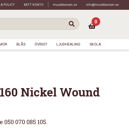
 & POLICY
MITT KONTO
musikborsen.se
info@musikborsen.se
0
MOR
BLÅS
ÖVRIGT
LJUDHEALING
SKOLA
160 Nickel Wound
050 070 085 105.