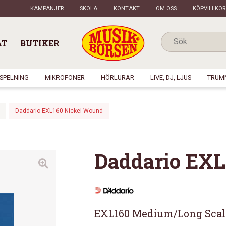
KAMPANJER
SKOLA
KONTAKT
OM OSS
KÖPVILLKOR
AT
BUTIKER
NSPELNING
MIKROFONER
HÖRLURAR
LIVE, DJ, LJUS
TRUM
Daddario EXL160 Nickel Wound
Daddario EXL
EXL160 Medium/Long Scale 