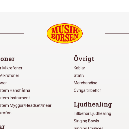
oner
Övrigt
r Mikrofoner
Kablar
Mikrofoner
Stativ
oner
Merchandise
ystem Handhållna
Övriga tillbehör
ystem Instrument
Ljudhealing
ystem Myggor/Headset/Inear
ikrofon
Tillbehör Ljudhealing
Singing Bowls
ar
Singing Chalices