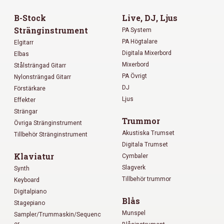
B-Stock
Live, DJ, Ljus
Stränginstrument
PA System
PA Högtalare
Elgitarr
Digitala Mixerbord
Elbas
Mixerbord
Stålsträngad Gitarr
PA Övrigt
Nylonsträngad Gitarr
DJ
Förstärkare
Ljus
Effekter
Strängar
Trummor
Övriga Stränginstrument
Akustiska Trumset
Tillbehör Stränginstrument
Digitala Trumset
Klaviatur
Cymbaler
Slagverk
Synth
Tillbehör trummor
Keyboard
Digitalpiano
Blås
Stagepiano
Munspel
Sampler/Trummaskin/Sequenc