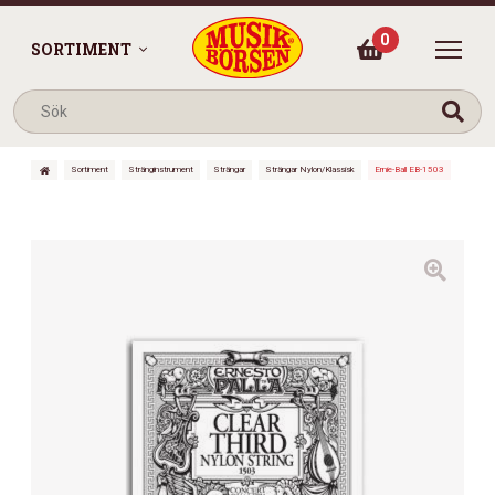
0
SORTIMENT
Sortiment
Stränginstrument
Strängar
Strängar Nylon/Klassisk
Ernie-Ball EB-1503