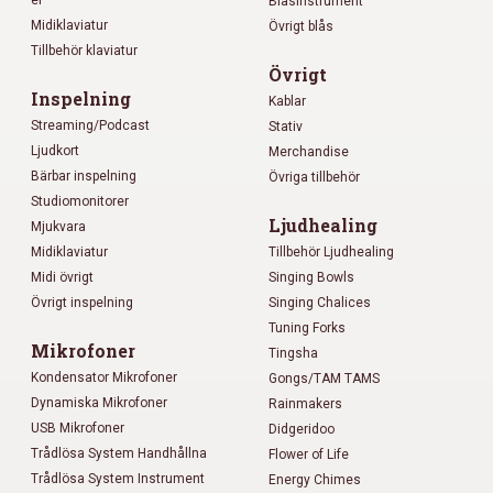
er
Blåsinstrument
Midiklaviatur
Övrigt blås
Tillbehör klaviatur
Övrigt
Inspelning
Kablar
Streaming/Podcast
Stativ
Ljudkort
Merchandise
Bärbar inspelning
Övriga tillbehör
Studiomonitorer
Ljudhealing
Mjukvara
Midiklaviatur
Tillbehör Ljudhealing
Midi övrigt
Singing Bowls
Övrigt inspelning
Singing Chalices
Tuning Forks
Mikrofoner
Tingsha
Kondensator Mikrofoner
Gongs/TAM TAMS
Dynamiska Mikrofoner
Rainmakers
USB Mikrofoner
Didgeridoo
Trådlösa System Handhållna
Flower of Life
Trådlösa System Instrument
Energy Chimes