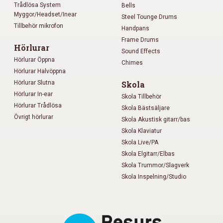
Trådlösa System
Bells
Myggor/Headset/Inear
Steel Tounge Drums
Tillbehör mikrofon
Handpans
Frame Drums
Hörlurar
Sound Effects
Hörlurar Öppna
Chimes
Hörlurar Halvöppna
Hörlurar Slutna
Skola
Hörlurar In-ear
Skola Tillbehör
Hörlurar Trådlösa
Skola Bästsäljare
Övrigt hörlurar
Skola Akustisk gitarr/bas
Skola Klaviatur
Skola Live/PA
Skola Elgitarr/Elbas
Skola Trummor/Slagverk
Skola Inspelning/Studio