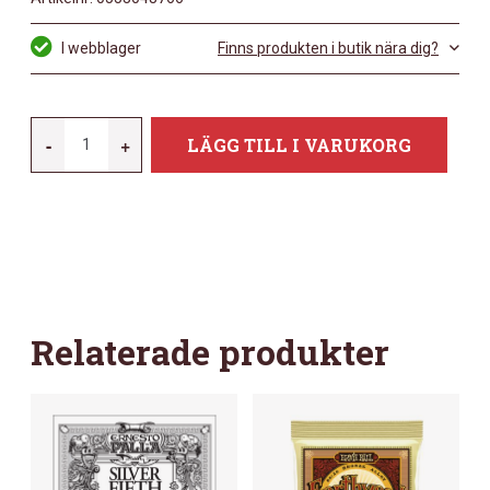
I webblager
Finns produkten i butik nära dig?
ERNIE-
-
+
LÄGG TILL I VARUKORG
BALL
EB-
1503
MÄNGD
Relaterade produkter