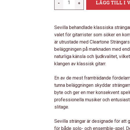
-
+
LÄGG TILL I
CLASSICAL
STRINGS
MED.
Sevilla behandlade klassiska sträng
TENSION
valet för gitarrister som söker en kom
W/
är utrustade med Cleartone Strängar
TIE
beläggningen på marknaden med endast
ENDS
naturliga känsla och ljudkvalitet, vil
MÄNGD
klangen av klassisk gitarr.
En av de mest framträdande fördelarna
tunna beläggningen skyddar strängarn
byte och ger en mer konsekvent spelupp
professionella musiker och entusias
slitage.
Sevilla strängar är designade för att
för både solo- och ensemble-spel. D