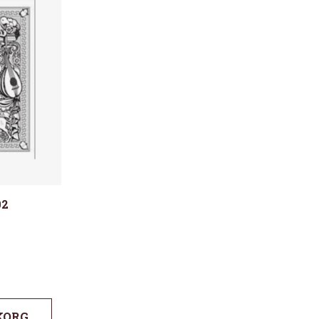
02
KORG