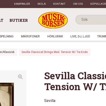
KAMPANJER
SKOLA
KONTAKT
OM OSS
KÖPVILLKOR
AT
BUTIKER
NSPELNING
MIKROFONER
HÖRLURAR
LIVE, DJ, LJUS
TRUM
on/Klassisk
Sevilla Classical Strings Med. Tension W/ Tie Ends
Sevilla Class
Tension W/ T
Sevilla