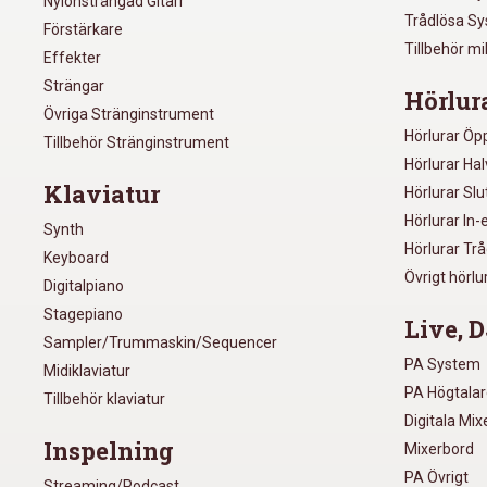
Nylonsträngad Gitarr
Trådlösa S
Förstärkare
Tillbehör m
Effekter
Strängar
Hörlur
Övriga Stränginstrument
Hörlurar Öp
Tillbehör Stränginstrument
Hörlurar Ha
Klaviatur
Hörlurar Sl
Hörlurar In-
Synth
Hörlurar Tr
Keyboard
Övrigt hörlu
Digitalpiano
Stagepiano
Live, D
Sampler/Trummaskin/Sequencer
PA System
Midiklaviatur
PA Högtala
Tillbehör klaviatur
Digitala Mi
Inspelning
Mixerbord
PA Övrigt
Streaming/Podcast