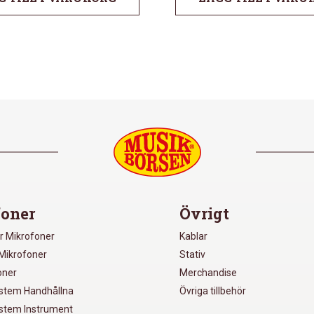
oner
Övrigt
r Mikrofoner
Kablar
Mikrofoner
Stativ
oner
Merchandise
ystem Handhållna
Övriga tillbehör
ystem Instrument