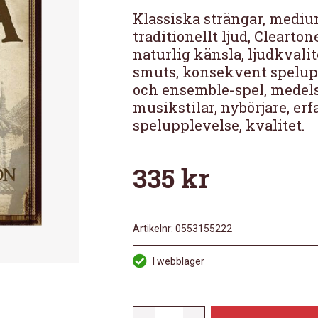
Klassiska strängar, mediu
traditionellt ljud, Cleart
naturlig känsla, ljudkvali
smuts, konsekvent speluppl
och ensemble-spel, medels
musikstilar, nybörjare, erf
spelupplevelse, kvalitet.
335
kr
Artikelnr:
0553155222
I webblager
SEVILLA