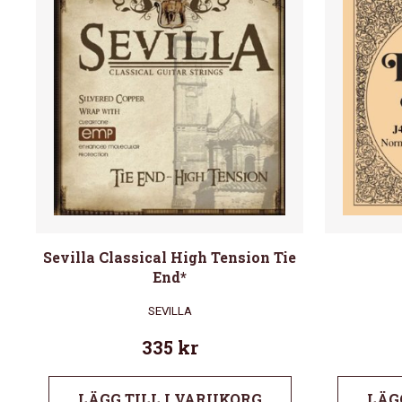
Sevilla Classical High Tension Tie
End*
SEVILLA
335
kr
LÄGG TILL I VARUKORG
LÄG