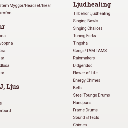
Ljudhealing
ystem Myggor/Headset/Inear
ikrofon
Tillbehör Ljudhealing
Singing Bowls
ar
Singing Chalices
pna
Tuning Forks
lvöppna
Tingsha
utna
Gongs/TAM TAMS
ear
Rainmakers
ådlösa
Didgeridoo
rar
Flower of Life
Energy Chimes
J, Ljus
Bells
Steel Tounge Drums
Handpans
re
Frame Drums
xerbord
Sound Effects
Chimes