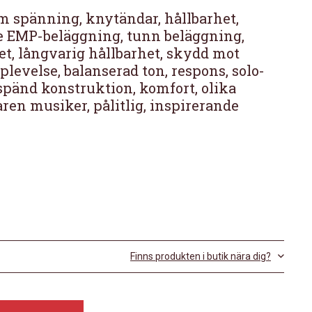
m spänning, knytändar, hållbarhet,
one EMP-beläggning, tunn beläggning,
tet, långvarig hållbarhet, skydd mot
evelse, balanserad ton, respons, solo-
pänd konstruktion, komfort, olika
aren musiker, pålitlig, inspirerande
Finns produkten i butik nära dig?