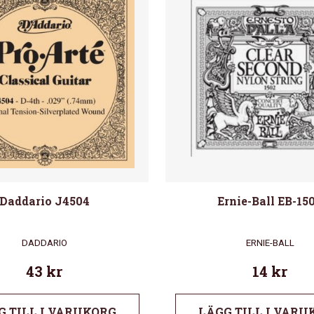
Daddario J4504
Ernie-Ball EB-15
DADDARIO
ERNIE-BALL
43
kr
14
kr
G TILL I VARUKORG
LÄGG TILL I VARU