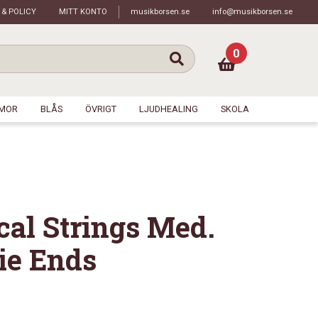
 & POLICY
MITT KONTO
musikborsen.se
info@musikborsen.se
0
MOR
BLÅS
ÖVRIGT
LJUDHEALING
SKOLA
ical Strings Med.
ie Ends