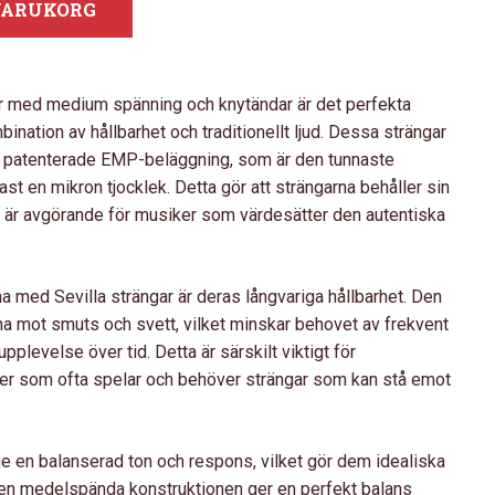
 VARUKORG
ar med medium spänning och knytändar är det perfekta
bination av hållbarhet och traditionellt ljud. Dessa strängar
s patenterade EMP-beläggning, som är den tunnaste
 en mikron tjocklek. Detta gör att strängarna behåller sin
ket är avgörande för musiker som värdesätter den autentiska
 med Sevilla strängar är deras långvariga hållbarhet. Den
a mot smuts och svett, vilket minskar behovet av frekvent
levelse över tid. Detta är särskilt viktigt för
ter som ofta spelar och behöver strängar som kan stå emot
 ge en balanserad ton och respons, vilket gör dem idealiska
en medelspända konstruktionen ger en perfekt balans