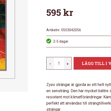
595
kr
Artikelnr:
0553042056
2-5 dagar
DADDARIO
-
+
LÄGG TILL I
DZ310A
4/4M
MÄNGD
Zyex strängar är gjorda av ett helt nyt
en sensträng. Den har mycket bättre 
resistent mot klimatförändringar. Kärn
perfekt att användas till strängtillver
strängar.