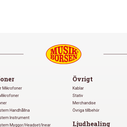
oner
Övrigt
r Mikrofoner
Kablar
Mikrofoner
Stativ
oner
Merchandise
ystem Handhållna
Övriga tillbehör
ystem Instrument
Ljudhealing
ystem Myggor/Headset/Inear