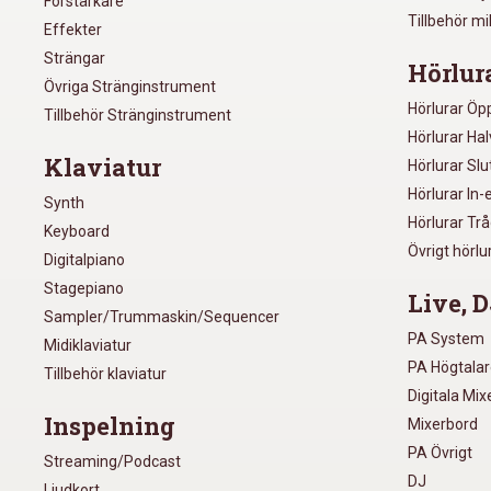
Förstärkare
Tillbehör m
Effekter
Strängar
Hörlur
Övriga Stränginstrument
Hörlurar Öp
Tillbehör Stränginstrument
Hörlurar Ha
Klaviatur
Hörlurar Sl
Hörlurar In-
Synth
Hörlurar Tr
Keyboard
Övrigt hörlu
Digitalpiano
Stagepiano
Live, D
Sampler/Trummaskin/Sequencer
PA System
Midiklaviatur
PA Högtala
Tillbehör klaviatur
Digitala Mi
Inspelning
Mixerbord
PA Övrigt
Streaming/Podcast
DJ
Ljudkort