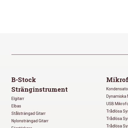
B-Stock
Mikrof
Stränginstrument
Kondensato
Dynamiska 
Elgitarr
USB Mikrof
Elbas
Trådlösa S
Stålsträngad Gitarr
Trådlösa S
Nylonsträngad Gitarr
Trådlösa S