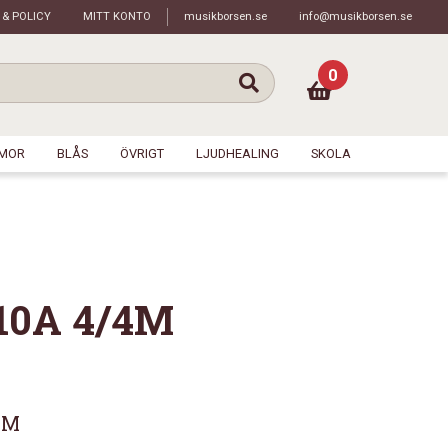
 & POLICY
MITT KONTO
musikborsen.se
info@musikborsen.se
0
MOR
BLÅS
ÖVRIGT
LJUDHEALING
SKOLA
10A 4/4M
4M