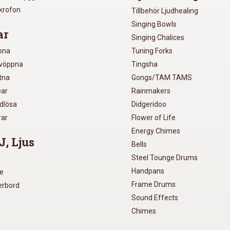
ikrofon
Tillbehör Ljudhealing
Singing Bowls
ar
Singing Chalices
pna
Tuning Forks
lvöppna
Tingsha
utna
Gongs/TAM TAMS
ear
Rainmakers
ådlösa
Didgeridoo
rar
Flower of Life
Energy Chimes
J, Ljus
Bells
Steel Tounge Drums
Handpans
re
Frame Drums
xerbord
Sound Effects
Chimes