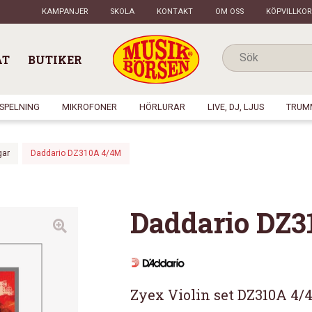
KAMPANJER
SKOLA
KONTAKT
OM OSS
KÖPVILLKOR
AT
BUTIKER
NSPELNING
MIKROFONER
HÖRLURAR
LIVE, DJ, LJUS
TRUM
gar
Daddario DZ310A 4/4M
Daddario DZ3
Zyex Violin set DZ310A 4/