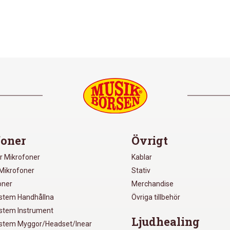
oner
Övrigt
r Mikrofoner
Kablar
Mikrofoner
Stativ
oner
Merchandise
ystem Handhållna
Övriga tillbehör
ystem Instrument
Ljudhealing
ystem Myggor/Headset/Inear