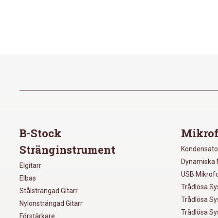
B-Stock
Mikrof
Stränginstrument
Kondensato
Dynamiska 
Elgitarr
USB Mikrof
Elbas
Trådlösa S
Stålsträngad Gitarr
Trådlösa S
Nylonsträngad Gitarr
Trådlösa S
Förstärkare