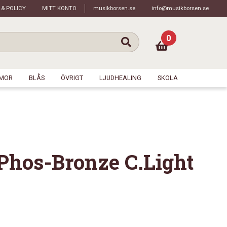
 & POLICY
MITT KONTO
musikborsen.se
info@musikborsen.se
0
MOR
BLÅS
ÖVRIGT
LJUDHEALING
SKOLA
 Phos-Bronze C.Light