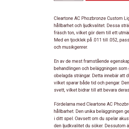
PHOS-
BRONZE
Cleartone AC Phozbronze Custom Ligh
C.LIGHT
hållbarhet och ljudkvalitet. Dessa str
11-
fräsch ton, vilket gör dem till ett utm
52
Med en tjocklek på .011 till .052, pas
MÄNGD
och musikgenrer.
En av de mest framstående egenskape
behandlingen och beläggningen som gör
obelagda strängar. Detta innebär att d
vilket sparar både tid och pengar. D
svett, vilket bidrar till att bevara der
Fördelarna med Cleartone AC Phozbro
hållbarhet. Den unika beläggningen g
i ditt spel. Oavsett om du spelar akus
den ljudkvalitet du söker. Dessutom är