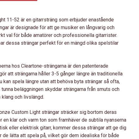
t 11-52 är en gitarrsträng som erbjuder enastående
ängar är designade för att ge musiker en långvarig och
ärkt val för både amatörer och professionella gitarrister.
sar dessa strängar perfekt för en mängd olika spelstilar
rna hos Cleartone-strängarna är den patenterade
 att strängarna håller 3-5 gånger längre än traditionella
u kan spela längre utan att behöva byta strängar så ofta,
en tunna beläggningen skyddar strängarna från smuts och
as klang och livslängd.
nze Custom Light strängar sträcker sig bortom deras
er en klar och varm ton som framhäver de subtila nyanserna
tisk eller elektrisk gitarr, kommer dessa strängar att ge dig
 de lätta att spela på, vilket gör dem idealiska för både