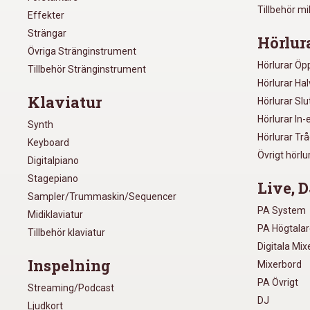
Tillbehör m
Effekter
Strängar
Hörlur
Övriga Stränginstrument
Hörlurar Öp
Tillbehör Stränginstrument
Hörlurar Ha
Klaviatur
Hörlurar Sl
Hörlurar In-
Synth
Hörlurar Tr
Keyboard
Övrigt hörlu
Digitalpiano
Stagepiano
Live, D
Sampler/Trummaskin/Sequencer
PA System
Midiklaviatur
PA Högtala
Tillbehör klaviatur
Digitala Mi
Inspelning
Mixerbord
PA Övrigt
Streaming/Podcast
DJ
Ljudkort