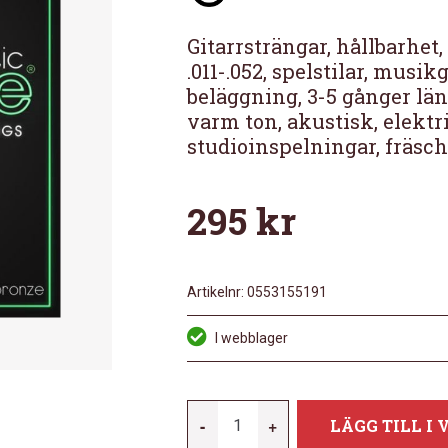
Gitarrsträngar, hållbarhet,
.011-.052, spelstilar, musi
beläggning, 3-5 gånger län
varm ton, akustisk, elektr
studioinspelningar, fräsch 
295
kr
Artikelnr:
0553155191
I webblager
CLEARTONE
-
+
LÄGG TILL I
AC