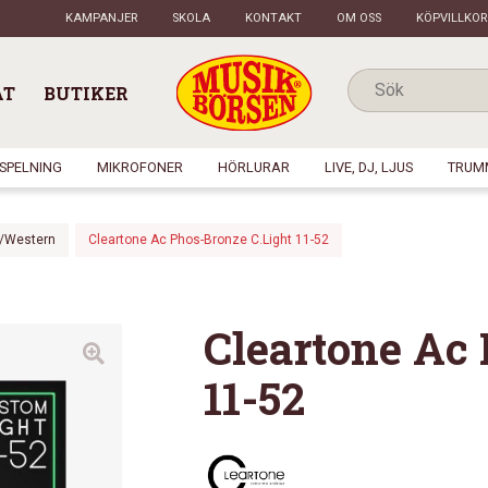
KAMPANJER
SKOLA
KONTAKT
OM OSS
KÖPVILLKOR
AT
BUTIKER
NSPELNING
MIKROFONER
HÖRLURAR
LIVE, DJ, LJUS
TRUM
l/Western
Cleartone Ac Phos-Bronze C.Light 11-52
Cleartone Ac
11-52