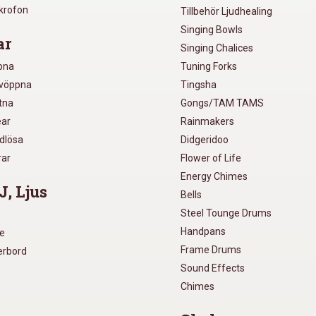
ikrofon
Tillbehör Ljudhealing
Singing Bowls
ar
Singing Chalices
pna
Tuning Forks
lvöppna
Tingsha
utna
Gongs/TAM TAMS
ear
Rainmakers
ådlösa
Didgeridoo
rar
Flower of Life
Energy Chimes
J, Ljus
Bells
Steel Tounge Drums
Handpans
re
Frame Drums
xerbord
Sound Effects
Chimes