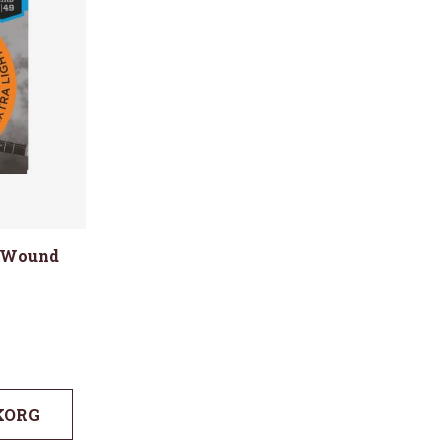
l Wound
KORG