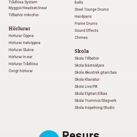
Trådlösa System
Bells
Myggor/Headset/Inear
Steel Tounge Drums
Tillbehör mikrofon
Handpans
Frame Drums
Hörlurar
Sound Effects
Hörlurar Öppna
Chimes
Hörlurar Halvöppna
Hörlurar Slutna
Skola
Hörlurar In-ear
Skola Tillbehör
Hörlurar Trådlösa
Skola Bästsäljare
Övrigt hörlurar
Skola Akustisk gitarr/bas
Skola Klaviatur
Skola Live/PA
Skola Elgitarr/Elbas
Skola Trummor/Slagverk
Skola Inspelning/Studio