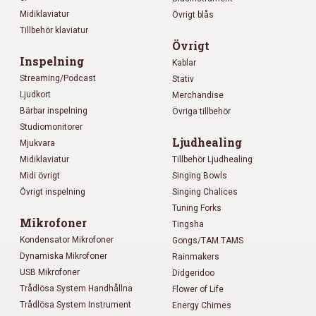
Midiklaviatur
Övrigt blås
Tillbehör klaviatur
Övrigt
Inspelning
Kablar
Streaming/Podcast
Stativ
Ljudkort
Merchandise
Bärbar inspelning
Övriga tillbehör
Studiomonitorer
Ljudhealing
Mjukvara
Midiklaviatur
Tillbehör Ljudhealing
Midi övrigt
Singing Bowls
Övrigt inspelning
Singing Chalices
Tuning Forks
Mikrofoner
Tingsha
Kondensator Mikrofoner
Gongs/TAM TAMS
Dynamiska Mikrofoner
Rainmakers
USB Mikrofoner
Didgeridoo
Trådlösa System Handhållna
Flower of Life
Trådlösa System Instrument
Energy Chimes