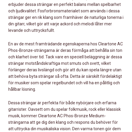
56
erbjuder dessa strängar en perfekt balans mellan spelbarhet
MÄNGD
och ljudkvalitet. Fosforbronsmaterialet som används i dessa
strängar ger en rik klang som framhäver de naturliga tonerna i
din gitarr, vilket gör att varje ackord och melodi låter mer
levande och uttrycksfullt.
En av de mest framträdande egenskaperna hos Cleartone AC
Phos-Bronze-strängarna är deras förmåga att behålla sin ton
och klarhet över tid. Tack vare en speciell beläggning är dessa
strängar motståndskraftiga mot smuts och svett, vilket
förlänger deras livslängd och gör att du kan spela längre utan
att behöva byta strängar så ofta. Detta är särskilt fördelaktigt
för musiker som spelar regelbundet och vill ha en pålitlig och
hållbar lösning.
Dessa strängar är perfekta för både nybörjare och erfarna
gitarrister. Oavsett om du spelar folkmusik, rock eller klassisk
musik, kommer Cleartone AC Phos-Bronze Medium-
strängarna att ge dig den klang och respons du behöver för
att uttrycka din musikaliska vision. Den varma tonen gör dem