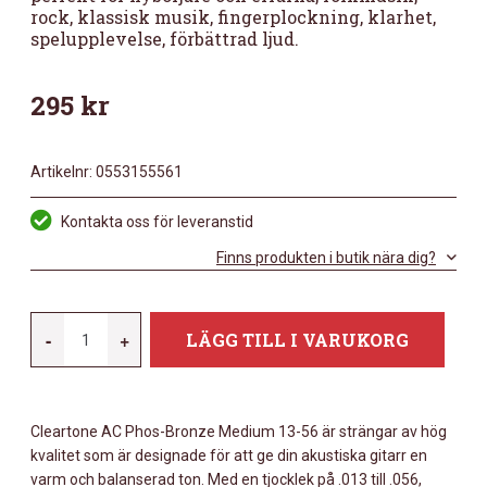
rock, klassisk musik, fingerplockning, klarhet,
spelupplevelse, förbättrad ljud.
295
kr
Artikelnr:
0553155561
Kontakta oss för leveranstid
Finns produkten i butik nära dig?
CLEARTONE
-
+
LÄGG TILL I VARUKORG
AC
PHOS-
BRONZE
Cleartone AC Phos-Bronze Medium 13-56 är strängar av hög
MEDIUM
kvalitet som är designade för att ge din akustiska gitarr en
13-
varm och balanserad ton. Med en tjocklek på .013 till .056,