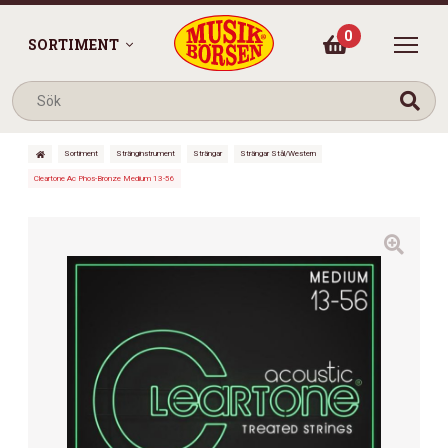
0
SORTIMENT
Sortiment
Stränginstrument
Strängar
Strängar Stål/Western
Cleartone Ac Phos-Bronze Medium 13-56