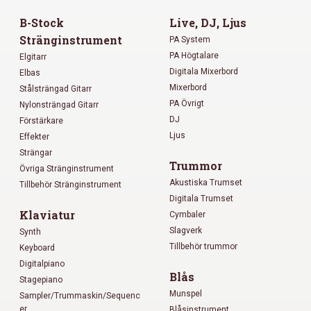
B-Stock
Live, DJ, Ljus
Stränginstrument
PA System
PA Högtalare
Elgitarr
Digitala Mixerbord
Elbas
Mixerbord
Stålsträngad Gitarr
PA Övrigt
Nylonsträngad Gitarr
DJ
Förstärkare
Ljus
Effekter
Strängar
Trummor
Övriga Stränginstrument
Akustiska Trumset
Tillbehör Stränginstrument
Digitala Trumset
Klaviatur
Cymbaler
Slagverk
Synth
Tillbehör trummor
Keyboard
Digitalpiano
Blås
Stagepiano
Munspel
Sampler/Trummaskin/Sequenc
er
Blåsinstrument