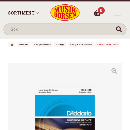
0
SORTIMENT
Sortiment
Stränginstrument
Strängar
Strängar Stål/Western
Daddario EPBB170-5