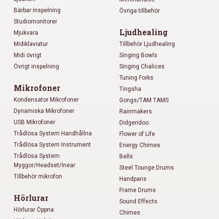
Bärbar inspelning
Övriga tillbehör
Studiomonitorer
Ljudhealing
Mjukvara
Midiklaviatur
Tillbehör Ljudhealing
Midi övrigt
Singing Bowls
Övrigt inspelning
Singing Chalices
Tuning Forks
Mikrofoner
Tingsha
Kondensator Mikrofoner
Gongs/TAM TAMS
Dynamiska Mikrofoner
Rainmakers
USB Mikrofoner
Didgeridoo
Trådlösa System Handhållna
Flower of Life
Trådlösa System Instrument
Energy Chimes
Trådlösa System
Bells
Myggor/Headset/Inear
Steel Tounge Drums
Tillbehör mikrofon
Handpans
Frame Drums
Hörlurar
Sound Effects
Hörlurar Öppna
Chimes