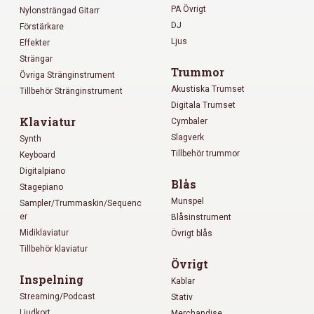
PA Övrigt
Nylonsträngad Gitarr
DJ
Förstärkare
Ljus
Effekter
Strängar
Trummor
Övriga Stränginstrument
Akustiska Trumset
Tillbehör Stränginstrument
Digitala Trumset
Klaviatur
Cymbaler
Slagverk
Synth
Tillbehör trummor
Keyboard
Digitalpiano
Blås
Stagepiano
Munspel
Sampler/Trummaskin/Sequenc
er
Blåsinstrument
Midiklaviatur
Övrigt blås
Tillbehör klaviatur
Övrigt
Inspelning
Kablar
Streaming/Podcast
Stativ
Ljudkort
Merchandise