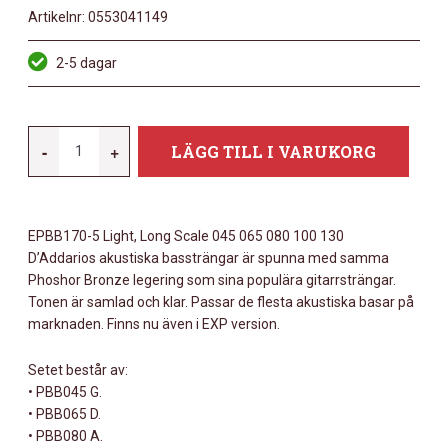
Artikelnr:
0553041149
2-5 dagar
DADDARIO
-
+
LÄGG TILL I VARUKORG
EPBB170-
5
MÄNGD
EPBB170-5 Light, Long Scale 045 065 080 100 130
D’Addarios akustiska bassträngar är spunna med samma
Phoshor Bronze legering som sina populära gitarrsträngar.
Tonen är samlad och klar. Passar de flesta akustiska basar på
marknaden. Finns nu även i EXP version.
Setet består av:
• PBB045 G.
• PBB065 D.
• PBB080 A.