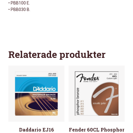
• PBB100 E.
• PBB030 B.
Relaterade produkter
Daddario EJ16
Fender 60CL Phosphor