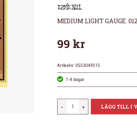
MEDIUM LIGHT GAUGE. 012, 0
99
kr
Artikelnr:
0553049515
1-4 dagar
ERNIE-
-
+
LÄGG TILL I
BALL
EARTHWOOD
BRONZE
ACOUSTIC