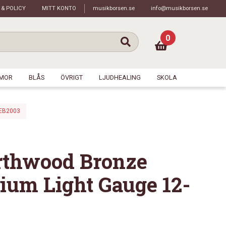
 & POLICY
MITT KONTO
musikborsen.se
info@musikborsen.se
0
MOR
BLÅS
ÖVRIGT
LJUDHEALING
SKOLA
 EB2003
arthwood Bronze
ium Light Gauge 12-