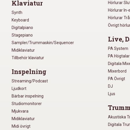
Klaviatur
Hörlurar Sl
Hörlurar In-
Synth
Hörlurar Tr
Keyboard
Övrigt hörlu
Digitalpiano
Stagepiano
Live, D
Sampler/Trummaskin/Sequencer
PA System
Midiklaviatur
PA Högtala
Tillbehör klaviatur
Digitala Mi
Inspelning
Mixerbord
PA Övrigt
Streaming/Podcast
DJ
Ljudkort
Ljus
Bärbar inspelning
Studiomonitorer
Trumm
Mjukvara
Akustiska 
Midiklaviatur
Digitala Tr
Midi övrigt