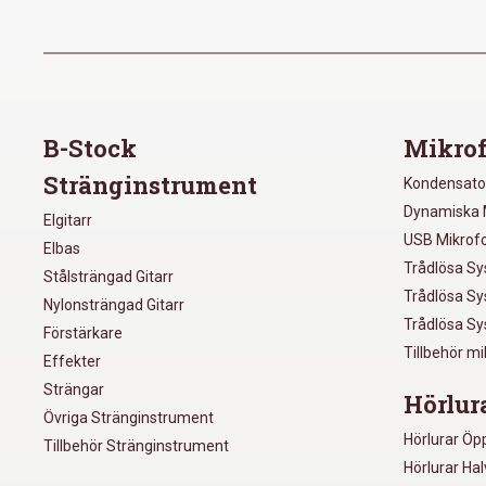
B-Stock
Mikrof
Stränginstrument
Kondensato
Dynamiska 
Elgitarr
USB Mikrof
Elbas
Trådlösa S
Stålsträngad Gitarr
Trådlösa S
Nylonsträngad Gitarr
Trådlösa S
Förstärkare
Tillbehör m
Effekter
Strängar
Hörlur
Övriga Stränginstrument
Hörlurar Öp
Tillbehör Stränginstrument
Hörlurar Ha