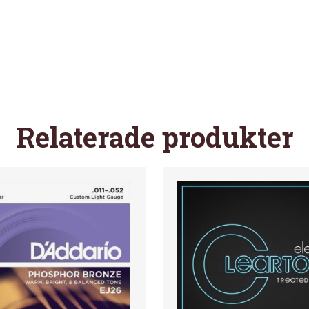
MEDIUM
LIGHT
GAUGE
12-
54
EB2003
MÄNGD
Relaterade produkter