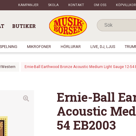
KAMPANJER
SKOLA
KONTAKT
OM OSS
KÖPVILLKOR
AT
BUTIKER
NSPELNING
MIKROFONER
HÖRLURAR
LIVE, DJ, LJUS
TRUM
l/Western
Ernie-Ball Earthwood Bronze Acoustic Medium Light Gauge 12-54
Ernie-Ball E
Acoustic Med
54 EB2003