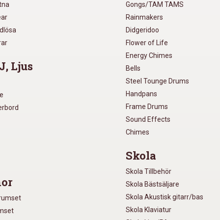
utna
Gongs/TAM TAMS
ear
Rainmakers
ådlösa
Didgeridoo
rar
Flower of Life
Energy Chimes
J, Ljus
Bells
Steel Tounge Drums
Handpans
re
Frame Drums
xerbord
Sound Effects
Chimes
Skola
Skola Tillbehör
or
Skola Bästsäljare
Skola Akustisk gitarr/bas
Trumset
Skola Klaviatur
umset