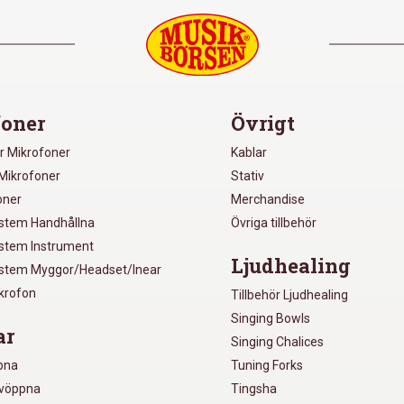
oner
Övrigt
r Mikrofoner
Kablar
Mikrofoner
Stativ
oner
Merchandise
ystem Handhållna
Övriga tillbehör
ystem Instrument
Ljudhealing
ystem Myggor/Headset/Inear
ikrofon
Tillbehör Ljudhealing
Singing Bowls
ar
Singing Chalices
pna
Tuning Forks
lvöppna
Tingsha