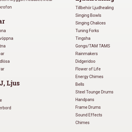
ikrofon
Tillbehör Ljudhealing
Singing Bowls
ar
Singing Chalices
pna
Tuning Forks
lvöppna
Tingsha
utna
Gongs/TAM TAMS
ear
Rainmakers
ådlösa
Didgeridoo
rar
Flower of Life
Energy Chimes
J, Ljus
Bells
Steel Tounge Drums
Handpans
re
Frame Drums
xerbord
Sound Effects
Chimes