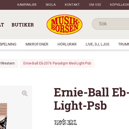
KAMPANJER
SKOLA
KONTAKT
OM OSS
KÖPVILLKOR
AT
BUTIKER
NSPELNING
MIKROFONER
HÖRLURAR
LIVE, DJ, LJUS
TRUM
l/Western
Ernie-Ball Eb-2076 Paradigm Med-Light-Psb
Ernie-Ball E
Light-Psb