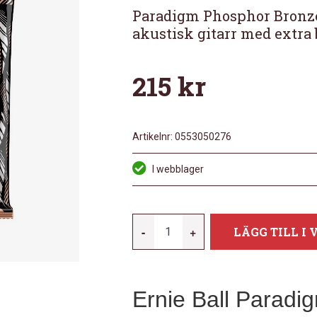
Paradigm Phosphor Bronze 
akustisk gitarr med extra 
215
kr
Artikelnr:
0553050276
I webblager
ERNIE-
-
+
LÄGG TILL I
BALL
EB-
2076
Ernie Ball Parad
PARADIGM
MED-