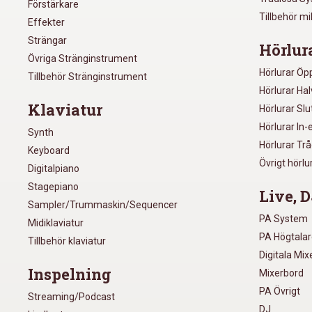
Förstärkare
Tillbehör m
Effekter
Strängar
Hörlur
Övriga Stränginstrument
Hörlurar Öp
Tillbehör Stränginstrument
Hörlurar Ha
Klaviatur
Hörlurar Sl
Hörlurar In-
Synth
Hörlurar Tr
Keyboard
Övrigt hörlu
Digitalpiano
Stagepiano
Live, D
Sampler/Trummaskin/Sequencer
PA System
Midiklaviatur
PA Högtala
Tillbehör klaviatur
Digitala Mi
Inspelning
Mixerbord
PA Övrigt
Streaming/Podcast
DJ