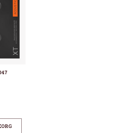
047
KORG