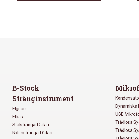
B-Stock
Mikrof
Stränginstrument
Kondensato
Dynamiska 
Elgitarr
USB Mikrof
Elbas
Trådlösa S
Stålsträngad Gitarr
Trådlösa S
Nylonsträngad Gitarr
Trådlösa S