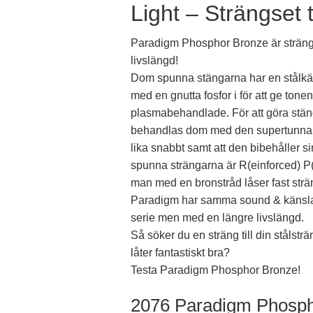
Light – Strängset t
LIGHT-
PSB
Paradigm Phosphor Bronze är strängar
MÄNGD
livslängd!
Dom spunna stängarna har en stålkär
med en gnutta fosfor i för att ge tone
plasmabehandlade. För att göra stän
behandlas dom med den supertunna Eve
lika snabbt samt att den bibehåller s
spunna strängarna är R(einforced) P(l
man med en bronstråd låser fast strän
Paradigm har samma sound & känsla
serie men med en längre livslängd.
Så söker du en sträng till din stålstr
låter fantastiskt bra?
Testa Paradigm Phosphor Bronze!
2076 Paradigm Phosph