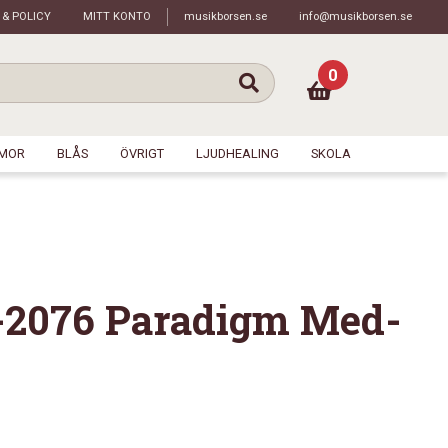
 & POLICY
MITT KONTO
musikborsen.se
info@musikborsen.se
0
MOR
BLÅS
ÖVRIGT
LJUDHEALING
SKOLA
b-2076 Paradigm Med-