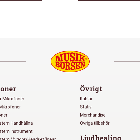
oner
Övrigt
r Mikrofoner
Kablar
Mikrofoner
Stativ
oner
Merchandise
ystem Handhållna
Övriga tillbehör
ystem Instrument
Ljudhealing
ystem Myggor/Headset/Inear