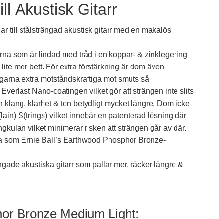
ill Akustisk Gitarr
 till stålsträngad akustisk gitarr med en makalös
na som är lindad med tråd i en koppar- & zinklegering
n lite mer bett. För extra förstärkning är dom även
garna extra motståndskraftiga mot smuts så
rlast Nano-coatingen vilket gör att strängen inte slits
in klang, klarhet & ton betydligt mycket längre. Dom icke
ain) S(trings) vilket innebär en patenterad lösning där
gkulan vilket minimerar risken att strängen går av där.
 som Ernie Ball’s Earthwood Phosphor Bronze-
ängade akustiska gitarr som pallar mer, räcker längre &
or Bronze Medium Light: