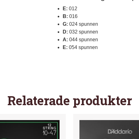
E:
012
B:
016
G:
024 spunnen
D:
032 spunnen
A:
044 spunnen
E:
054 spunnen
Relaterade produkter