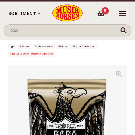
0
SORTIMENT
Sortiment
Stränginstrument
Strängar
Strängar Stål/Western
Ernie-Ball Eb-2090 Paradigm X-Light-Bronz