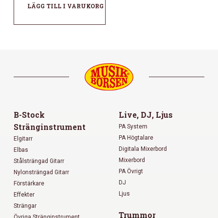
LÄGG TILL I VARUKORG
B-Stock
Live, DJ, Ljus
Stränginstrument
PA System
PA Högtalare
Elgitarr
Digitala Mixerbord
Elbas
Mixerbord
Stålsträngad Gitarr
PA Övrigt
Nylonsträngad Gitarr
DJ
Förstärkare
Ljus
Effekter
Strängar
Trummor
Övriga Stränginstrument