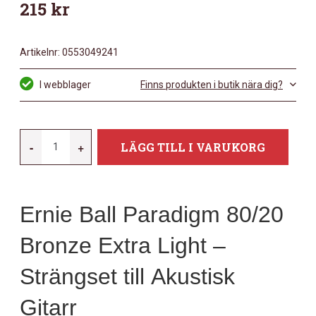
215
kr
Artikelnr:
0553049241
I webblager
Finns produkten i butik nära dig?
ERNIE-
-
+
LÄGG TILL I VARUKORG
BALL
EB-
2090
Ernie Ball Paradigm 80/20
PARADIGM
X-
Bronze Extra Light –
LIGHT-
BRONZ
Strängset till Akustisk
MÄNGD
Gitarr