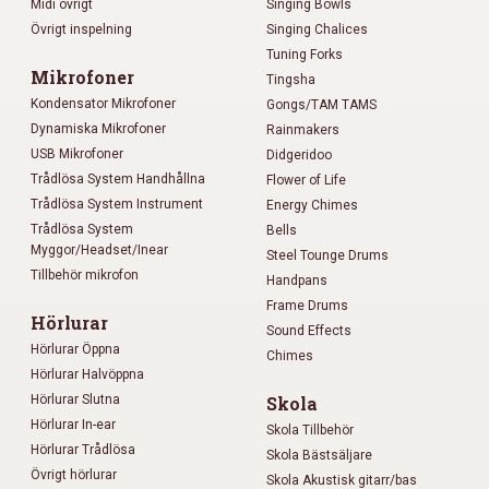
Midi övrigt
Singing Bowls
Övrigt inspelning
Singing Chalices
Tuning Forks
Mikrofoner
Tingsha
Kondensator Mikrofoner
Gongs/TAM TAMS
Dynamiska Mikrofoner
Rainmakers
USB Mikrofoner
Didgeridoo
Trådlösa System Handhållna
Flower of Life
Trådlösa System Instrument
Energy Chimes
Trådlösa System
Bells
Myggor/Headset/Inear
Steel Tounge Drums
Tillbehör mikrofon
Handpans
Frame Drums
Hörlurar
Sound Effects
Hörlurar Öppna
Chimes
Hörlurar Halvöppna
Hörlurar Slutna
Skola
Hörlurar In-ear
Skola Tillbehör
Hörlurar Trådlösa
Skola Bästsäljare
Övrigt hörlurar
Skola Akustisk gitarr/bas