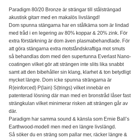
Paradigm 80/20 Bronze är strängar till stålsträngad
akustisk gitarr med en makalös livslängd!
Dom spunna stängarna har en stålkärna som är lindad
med tråd i en legering av 80% koppar & 20% zink. För
extra förstärkning är dom även plasmabehandlade. För
att göra stängarna extra motståndskraftiga mot smuts
så behandlas dom med den supertunna Everlast Nano-
coatingen vilket gör att strängen inte slits lika snabbt
samt att den bibehåller sin klang, klarhet & ton betydligt
mycket längre. Dom icke spunna strängarna är
R(einforced) P(lain) S(trings) vilket innebär en
patenterad lösning där man med en bronstråd låser fast
strängkulan vilket minimerar risken att strängen går av
där.
Paradigm har samma sound & känsla som Ernie Ball’s
Earthwood-modell men med en längre livslängd.
Så söker du en sträng som pallar mer, räcker längre &