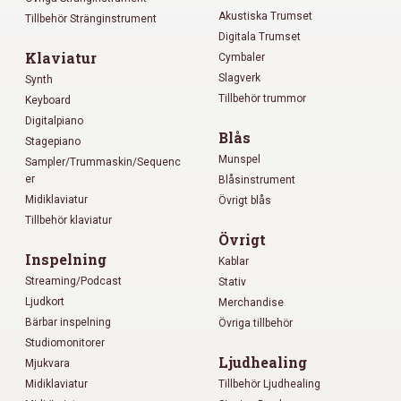
Akustiska Trumset
Tillbehör Stränginstrument
Digitala Trumset
Klaviatur
Cymbaler
Slagverk
Synth
Tillbehör trummor
Keyboard
Digitalpiano
Blås
Stagepiano
Munspel
Sampler/Trummaskin/Sequenc
er
Blåsinstrument
Midiklaviatur
Övrigt blås
Tillbehör klaviatur
Övrigt
Inspelning
Kablar
Streaming/Podcast
Stativ
Ljudkort
Merchandise
Bärbar inspelning
Övriga tillbehör
Studiomonitorer
Ljudhealing
Mjukvara
Midiklaviatur
Tillbehör Ljudhealing