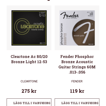
Cleartone Ac 80/20
Fender Phosphor
Bronze Light 12-53
Bronze Acoustic
Guitar Strings 60M
.013-.056
CLEARTONE
FENDER
275
kr
119
kr
LÄGG TILL I VARUKORG
LÄGG TILL I VARUKORG