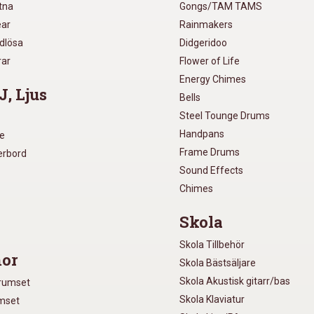
utna
Gongs/TAM TAMS
ear
Rainmakers
ådlösa
Didgeridoo
rar
Flower of Life
Energy Chimes
J, Ljus
Bells
Steel Tounge Drums
Handpans
re
Frame Drums
xerbord
Sound Effects
Chimes
Skola
Skola Tillbehör
or
Skola Bästsäljare
Skola Akustisk gitarr/bas
Trumset
Skola Klaviatur
umset