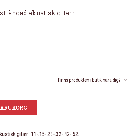
lsträngad akustisk gitarr.
Finns produkten i butik nära dig?
 VARUKORG
ustisk gitarr. .11-.15-.23-.32-.42-.52.