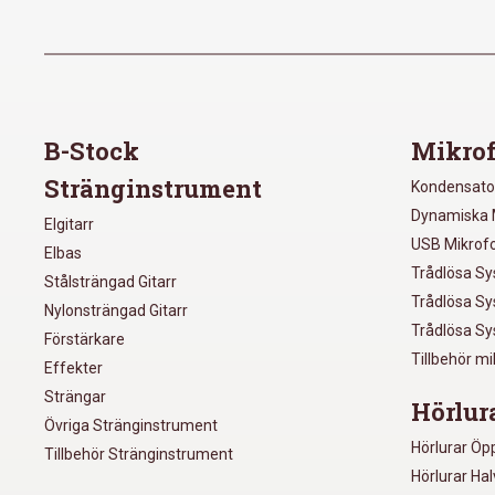
B-Stock
Mikrof
Stränginstrument
Kondensato
Dynamiska 
Elgitarr
USB Mikrof
Elbas
Trådlösa S
Stålsträngad Gitarr
Trådlösa S
Nylonsträngad Gitarr
Trådlösa S
Förstärkare
Tillbehör m
Effekter
Strängar
Hörlur
Övriga Stränginstrument
Hörlurar Öp
Tillbehör Stränginstrument
Hörlurar Ha