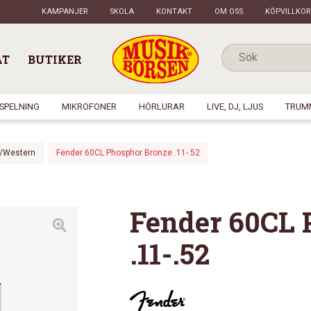
KAMPANJER
SKOLA
KONTAKT
OM OSS
KÖPVILLKOR
AT
BUTIKER
NSPELNING
MIKROFONER
HÖRLURAR
LIVE, DJ, LJUS
TRUM
l/Western
Fender 60CL Phosphor Bronze .11-.52
Fender 60CL 
.11-.52