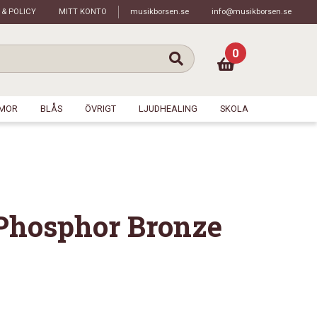
 & POLICY
MITT KONTO
musikborsen.se
info@musikborsen.se
0
MOR
BLÅS
ÖVRIGT
LJUDHEALING
SKOLA
Phosphor Bronze