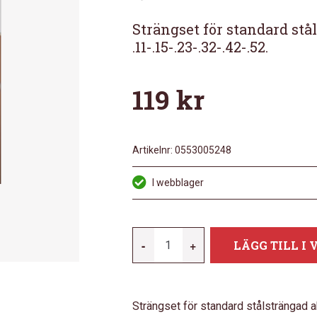
Strängset för standard stå
.11-.15-.23-.32-.42-.52.
119
kr
Artikelnr:
0553005248
I webblager
FENDER
-
+
LÄGG TILL I
60CL
PHOSPHOR
BRONZE
Strängset för standard stålsträngad ak
.11-.52