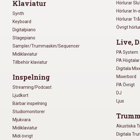
Klaviatur
Hörlurar Sl
Hörlurar In-
Synth
Hörlurar Tr
Keyboard
Övrigt hörlu
Digitalpiano
Stagepiano
Live, D
Sampler/Trummaskin/Sequencer
PA System
Midiklaviatur
PA Högtala
Tillbehör klaviatur
Digitala Mi
Inspelning
Mixerbord
PA Övrigt
Streaming/Podcast
DJ
Ljudkort
Ljus
Bärbar inspelning
Studiomonitorer
Trumm
Mjukvara
Akustiska 
Midiklaviatur
Digitala Tr
Midi övrigt