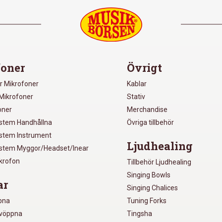
oner
Övrigt
r Mikrofoner
Kablar
Mikrofoner
Stativ
oner
Merchandise
ystem Handhållna
Övriga tillbehör
ystem Instrument
Ljudhealing
ystem Myggor/Headset/Inear
ikrofon
Tillbehör Ljudhealing
Singing Bowls
ar
Singing Chalices
pna
Tuning Forks
lvöppna
Tingsha