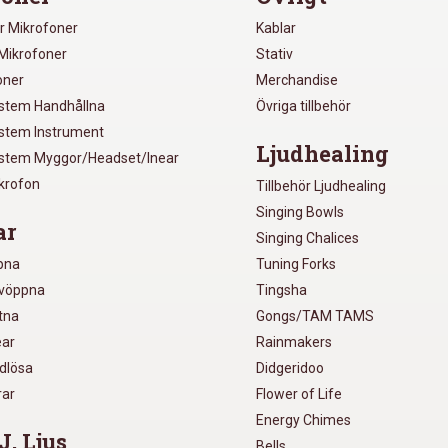
r Mikrofoner
Kablar
Mikrofoner
Stativ
oner
Merchandise
ystem Handhållna
Övriga tillbehör
ystem Instrument
Ljudhealing
ystem Myggor/Headset/Inear
ikrofon
Tillbehör Ljudhealing
Singing Bowls
ar
Singing Chalices
pna
Tuning Forks
lvöppna
Tingsha
utna
Gongs/TAM TAMS
ear
Rainmakers
ådlösa
Didgeridoo
rar
Flower of Life
Energy Chimes
J, Ljus
Bells