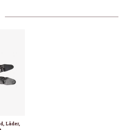
, Läder,
t.