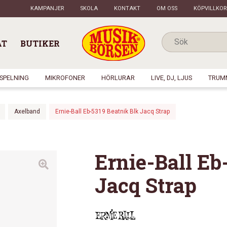
KAMPANJER
SKOLA
KONTAKT
OM OSS
KÖPVILLKOR
AT
BUTIKER
NSPELNING
MIKROFONER
HÖRLURAR
LIVE, DJ, LJUS
TRUM
Axelband
Ernie-Ball Eb-5319 Beatnik Blk Jacq Strap
Ernie-Ball Eb
Jacq Strap