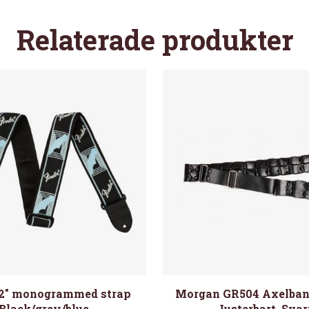
Relaterade produkter
 2″ monogrammed strap
Morgan GR504 Axelband
Black/grey/blue
Justerbart, Svar