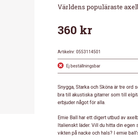
Världens populäraste axel
360
kr
Artikelnr:
0553114501
Ej beställningsbar
Snygga, Starka och Sköna är tre ord s
bra till akustiska gitarrer som till elg
erbjuder något för alla.
Ernie Ball har ett digert utbud av axel
Italienskt läder. Vill du hitta din egen
vikten på nacke och hals? I ernie ball’