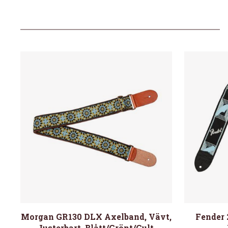
Morgan GR130 DLX Axelband, Vävt,
Fender
Justerbart. Blått/Grönt/Gult.