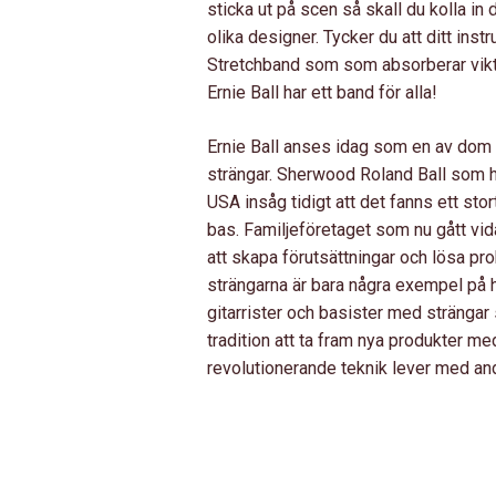
sticka ut på scen så skall du kolla 
olika designer. Tycker du att ditt inst
Stretchband som som absorberar vikte
Ernie Ball har ett band för alla!
Ernie Ball anses idag som en av dom st
strängar. Sherwood Roland Ball som h
USA insåg tidigt att det fanns ett stor
bas. Familjeföretaget som nu gått vidar
att skapa förutsättningar och lösa pr
strängarna är bara några exempel på h
gitarrister och basister med strängar 
tradition att ta fram nya produkter m
revolutionerande teknik lever med and