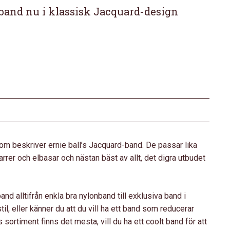
band nu i klassisk Jacquard-design
om beskriver ernie ball’s Jacquard-band. De passar lika
itarrer och elbasar och nästan bäst av allt, det digra utbudet
band alltifrån enkla bra nylonband till exklusiva band i
 stil, eller känner du att du vill ha ett band som reducerar
s sortiment finns det mesta, vill du ha ett coolt band för att