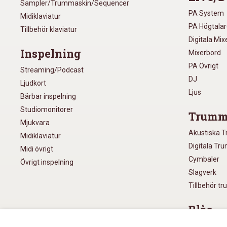
Sampler/Trummaskin/Sequencer
PA System
Midiklaviatur
PA Högtala
Tillbehör klaviatur
Digitala Mi
Inspelning
Mixerbord
PA Övrigt
Streaming/Podcast
DJ
Ljudkort
Ljus
Bärbar inspelning
Studiomonitorer
Trumm
Mjukvara
Akustiska 
Midiklaviatur
Digitala Tr
Midi övrigt
Cymbaler
Övrigt inspelning
Slagverk
Tillbehör t
Blås
Munspel