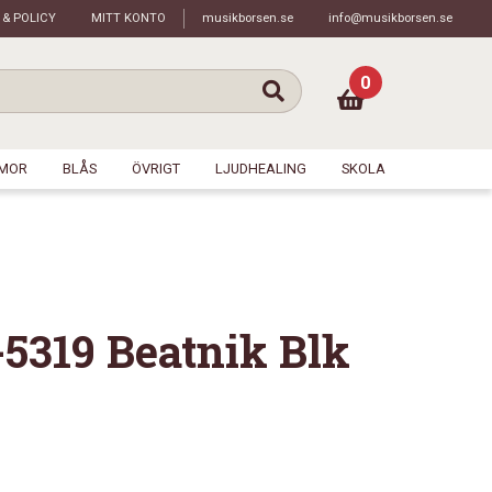
 & POLICY
MITT KONTO
musikborsen.se
info@musikborsen.se
0
MOR
BLÅS
ÖVRIGT
LJUDHEALING
SKOLA
-5319 Beatnik Blk