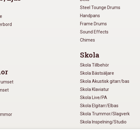
Steel Tounge Drums
Handpans
re
Frame Drums
xerbord
Sound Effects
Chimes
Skola
Skola Tillbehör
or
Skola Bästsäljare
Skola Akustisk gitarr/bas
Trumset
Skola Klaviatur
umset
Skola Live/PA
Skola Elgitarr/Elbas
Skola Trummor/Slagverk
rummor
Skola Inspelning/Studio