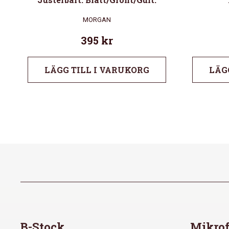
MORGAN
395
kr
LÄGG TILL I VARUKORG
LÄG
B-Stock
Mikrof