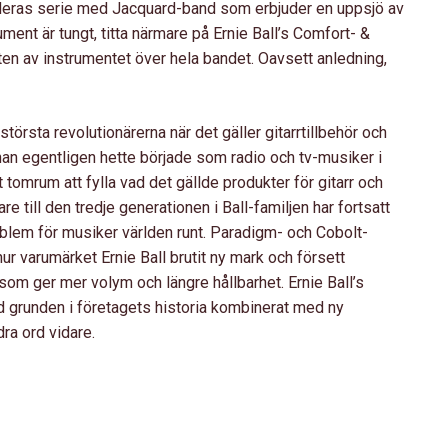
in deras serie med Jacquard-band som erbjuder en uppsjö av
rument är tungt, titta närmare på Ernie Ball’s Comfort- &
n av instrumentet över hela bandet. Oavsett anledning,
örsta revolutionärerna när det gäller gitarrtillbehör och
an egentligen hette började som radio och tv-musiker i
t tomrum att fylla vad det gällde produkter för gitarr och
e till den tredje generationen i Ball-familjen har fortsatt
oblem för musiker världen runt. Paradigm- och Cobolt-
ur varumärket Ernie Ball brutit ny mark och försett
som ger mer volym och längre hållbarhet. Ernie Ball’s
ed grunden i företagets historia kombinerat med ny
ra ord vidare.