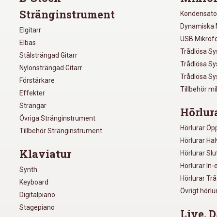
Stränginstrument
Kondensato
Dynamiska 
Elgitarr
USB Mikrof
Elbas
Trådlösa S
Stålsträngad Gitarr
Trådlösa S
Nylonsträngad Gitarr
Trådlösa S
Förstärkare
Tillbehör m
Effekter
Strängar
Hörlur
Övriga Stränginstrument
Hörlurar Öp
Tillbehör Stränginstrument
Hörlurar Ha
Klaviatur
Hörlurar Sl
Hörlurar In-
Synth
Hörlurar Tr
Keyboard
Övrigt hörlu
Digitalpiano
Stagepiano
Live, D