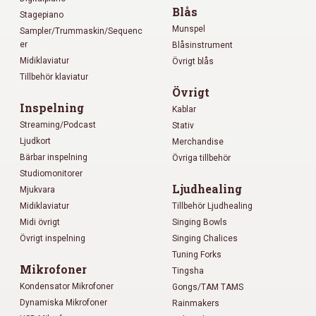
Blås
Stagepiano
Munspel
Sampler/Trummaskin/Sequenc
er
Blåsinstrument
Midiklaviatur
Övrigt blås
Tillbehör klaviatur
Övrigt
Inspelning
Kablar
Streaming/Podcast
Stativ
Ljudkort
Merchandise
Bärbar inspelning
Övriga tillbehör
Studiomonitorer
Ljudhealing
Mjukvara
Midiklaviatur
Tillbehör Ljudhealing
Midi övrigt
Singing Bowls
Övrigt inspelning
Singing Chalices
Tuning Forks
Mikrofoner
Tingsha
Kondensator Mikrofoner
Gongs/TAM TAMS
Dynamiska Mikrofoner
Rainmakers