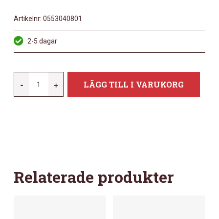
Artikelnr:
0553040801
2-5 dagar
DIMARZIO
-
+
LÄGG TILL I VARUKORG
MODEL
P
DP122
BLACK
MÄNGD
Relaterade produkter