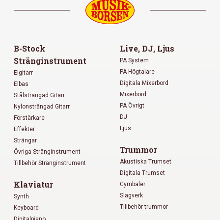
B-Stock
Live, DJ, Ljus
Stränginstrument
PA System
PA Högtalare
Elgitarr
Digitala Mixerbord
Elbas
Mixerbord
Stålsträngad Gitarr
PA Övrigt
Nylonsträngad Gitarr
DJ
Förstärkare
Ljus
Effekter
Strängar
Trummor
Övriga Stränginstrument
Akustiska Trumset
Tillbehör Stränginstrument
Digitala Trumset
Klaviatur
Cymbaler
Slagverk
Synth
Tillbehör trummor
Keyboard
Digitalpiano