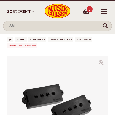
0
SORTIMENT
Sortiment
Stränginstrument
Tillbehör Stränginstrument
Mikrofon/Pickup
Dimarzio Model P DP122 Black