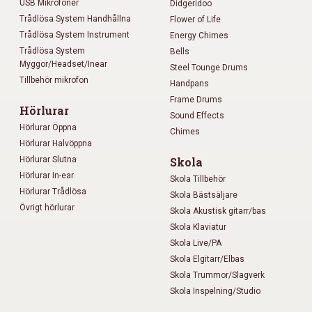
USB Mikrofoner
Didgeridoo
Trådlösa System Handhållna
Flower of Life
Trådlösa System Instrument
Energy Chimes
Trådlösa System
Bells
Myggor/Headset/Inear
Steel Tounge Drums
Tillbehör mikrofon
Handpans
Frame Drums
Hörlurar
Sound Effects
Hörlurar Öppna
Chimes
Hörlurar Halvöppna
Hörlurar Slutna
Skola
Hörlurar In-ear
Skola Tillbehör
Hörlurar Trådlösa
Skola Bästsäljare
Övrigt hörlurar
Skola Akustisk gitarr/bas
Skola Klaviatur
Skola Live/PA
Skola Elgitarr/Elbas
Skola Trummor/Slagverk
Skola Inspelning/Studio