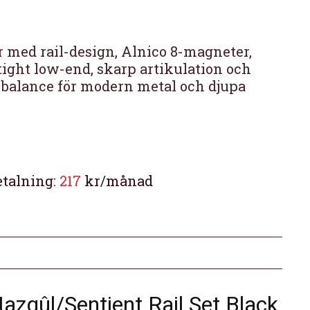
r med rail-design, Alnico 8-magneter,
tight low-end, skarp artikulation och
g balance för modern metal och djupa
etalning:
217
kr/månad
zgûl/Sentient Rail Set Black