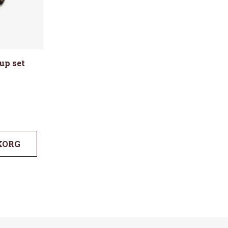
up set
KORG