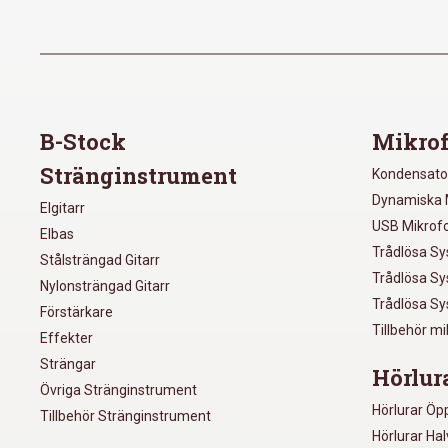
B-Stock
Mikrof
Stränginstrument
Kondensato
Dynamiska 
Elgitarr
USB Mikrof
Elbas
Trådlösa S
Stålsträngad Gitarr
Trådlösa S
Nylonsträngad Gitarr
Trådlösa S
Förstärkare
Tillbehör m
Effekter
Strängar
Hörlur
Övriga Stränginstrument
Hörlurar Öp
Tillbehör Stränginstrument
Hörlurar Ha