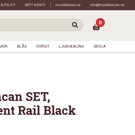
 & POLICY
MITT KONTO
musikborsen.se
info@musikborsen.se
0
MOR
BLÅS
ÖVRIGT
LJUDHEALING
SKOLA
can SET,
nt Rail Black