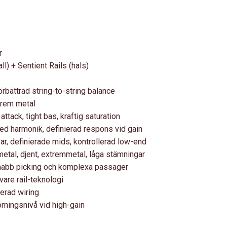
r
ll) + Sentient Rails (hals)
örbättrad string-to-string balance
trem metal
attack, tight bas, kraftig saturation
 bred harmonik, definierad respons vid gain
r, definierade mids, kontrollerad low-end
al, djent, extremmetal, låga stämningar
snabb picking och komplexa passager
vare rail-teknologi
erad wiring
örningsnivå vid high-gain