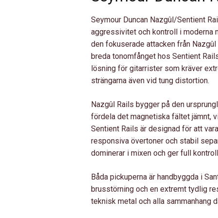
Seymour Duncan Nazgûl/Sentient Rail S
aggressivitet och kontroll i moderna 
den fokuserade attacken från Nazgûl 
breda tonomfånget hos Sentient Rails
lösning för gitarrister som kräver ext
strängarna även vid tung distortion.
Nazgûl Rails bygger på den ursprungli
fördela det magnetiska fältet jämnt, vi
Sentient Rails är designad för att vara
responsiva övertoner och stabil separ
dominerar i mixen och ger full kontrol
Båda pickuperna är handbyggda i Sant
brusstörning och en extremt tydlig r
teknisk metal och alla sammanhang dä