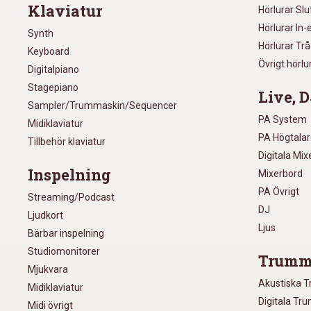
Klaviatur
Hörlurar Sl
Hörlurar In-
Synth
Hörlurar Tr
Keyboard
Övrigt hörlu
Digitalpiano
Stagepiano
Live, D
Sampler/Trummaskin/Sequencer
PA System
Midiklaviatur
PA Högtala
Tillbehör klaviatur
Digitala Mi
Inspelning
Mixerbord
PA Övrigt
Streaming/Podcast
DJ
Ljudkort
Ljus
Bärbar inspelning
Studiomonitorer
Trumm
Mjukvara
Akustiska 
Midiklaviatur
Digitala Tr
Midi övrigt