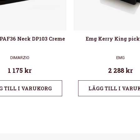
 PAF36 Neck DP103 Creme
Emg Kerry King pick
DIMARZIO
EMG
1 175
kr
2 288
kr
G TILL I VARUKORG
LÄGG TILL I VARU