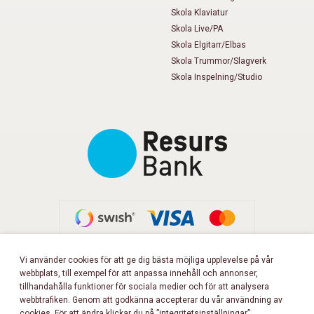
Skola Klaviatur
Skola Live/PA
Skola Elgitarr/Elbas
Skola Trummor/Slagverk
Skola Inspelning/Studio
Vi använder cookies för att ge dig bästa möjliga upplevelse på vår
webbplats, till exempel för att anpassa innehåll och annonser,
FÖLJ OSS PÅ FACEBOOK!
tillhandahålla funktioner för sociala medier och för att analysera
webbtrafiken. Genom att godkänna accepterar du vår användning av
cookies. För att ändra klickar du på ”integritetsinställningar”.