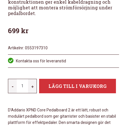
konstruktionen ger enkel kabeldragning och
möjlighet att montera strömförsörjning under
pedalbordet.
699
kr
Artikelnr:
0553197310
Kontakta oss för leveranstid
DADDARIO
-
+
LÄGG TILL I VARUKORG
PW-
XPNDCORE-
01E
D’Addario XPND Core Pedalboard 2 är ett lätt, robust och
XPND
modulärt pedalbord som ger gitarrister och basister en stabil
CORE
plattform för effektpedaler. Den smarta designen gör det
01