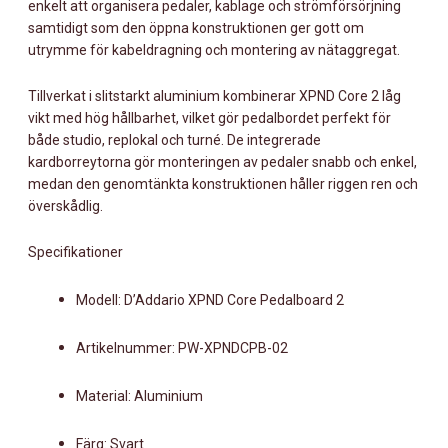
enkelt att organisera pedaler, kablage och strömförsörjning
EXPANSION
samtidigt som den öppna konstruktionen ger gott om
KIT
utrymme för kabeldragning och montering av nätaggregat.
MÄNGD
Tillverkat i slitstarkt aluminium kombinerar XPND Core 2 låg
vikt med hög hållbarhet, vilket gör pedalbordet perfekt för
både studio, replokal och turné. De integrerade
kardborreytorna gör monteringen av pedaler snabb och enkel,
medan den genomtänkta konstruktionen håller riggen ren och
överskådlig.
Specifikationer
Modell: D’Addario XPND Core Pedalboard 2
Artikelnummer: PW-XPNDCPB-02
Material: Aluminium
Färg: Svart