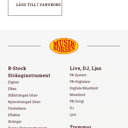
LÄGG TILL I VARUKORG
B-Stock
Live, DJ, Ljus
Stränginstrument
PA System
PA Högtalare
Elgitarr
Digitala Mixerbord
Elbas
Mixerbord
Stålsträngad Gitarr
PA Övrigt
Nylonsträngad Gitarr
DJ
Förstärkare
Ljus
Effekter
Strängar
Trummor