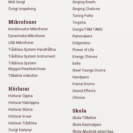
Midi övrigt
Singing Bowls
Övrigt inspelning
Singing Chalices
Tuning Forks
Mikrofoner
Tingsha
Kondensator Mikrofoner
Gongs/TAM TAMS
Dynamiska Mikrofoner
Rainmakers
USB Mikrofoner
Didgeridoo
Trådlösa System Handhållna
Flower of Life
Trådlösa System Instrument
Energy Chimes
Trådlösa System
Bells
Myggor/Headset/Inear
Steel Tounge Drums
Tillbehör mikrofon
Handpans
Frame Drums
Hörlurar
Sound Effects
Hörlurar Öppna
Chimes
Hörlurar Halvöppna
Hörlurar Slutna
Skola
Hörlurar In-ear
Skola Tillbehör
Hörlurar Trådlösa
Skola Bästsäljare
Övrigt hörlurar
Skola Akustisk gitarr/bas