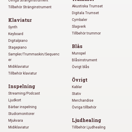
Övriga Stränginstrument
Akustiska Trumset
Tillbehör Stränginstrument
Digitala Trumset
Klaviatur
Cymbaler
Slagverk
Synth
Tillbehör trummor
Keyboard
Digitalpiano
Blås
Stagepiano
Munspel
Sampler/Trummaskin/Sequenc
er
Blåsinstrument
Midiklaviatur
Övrigt blås
Tillbehör klaviatur
Övrigt
Inspelning
Kablar
Streaming/Podcast
Stativ
Ljudkort
Merchandise
Bärbar inspelning
Övriga tillbehör
Studiomonitorer
Ljudhealing
Mjukvara
Midiklaviatur
Tillbehör Ljudhealing