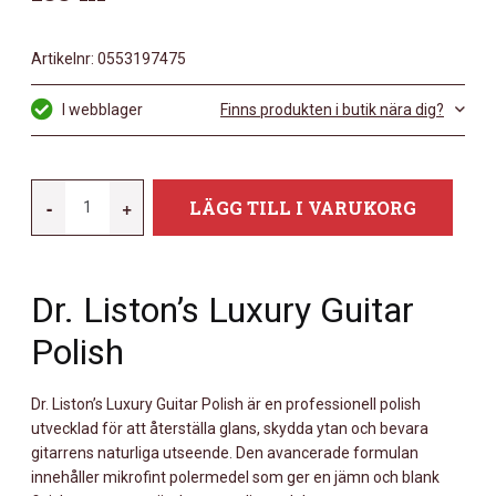
Artikelnr:
0553197475
I webblager
Finns produkten i butik nära dig?
DR
-
+
LÄGG TILL I VARUKORG
LISTONS
DR
LISTONS
Dr. Liston’s Luxury Guitar
LUXURY
GUITAR
Polish
POLISH
MÄNGD
Dr. Liston’s Luxury Guitar Polish är en professionell polish
utvecklad för att återställa glans, skydda ytan och bevara
gitarrens naturliga utseende. Den avancerade formulan
innehåller mikrofint polermedel som ger en jämn och blank