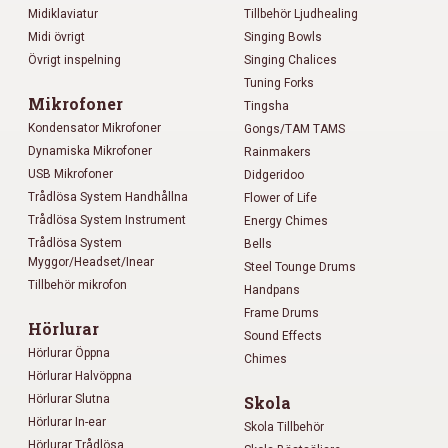
Midiklaviatur
Tillbehör Ljudhealing
Midi övrigt
Singing Bowls
Övrigt inspelning
Singing Chalices
Tuning Forks
Mikrofoner
Tingsha
Kondensator Mikrofoner
Gongs/TAM TAMS
Dynamiska Mikrofoner
Rainmakers
USB Mikrofoner
Didgeridoo
Trådlösa System Handhållna
Flower of Life
Trådlösa System Instrument
Energy Chimes
Trådlösa System
Bells
Myggor/Headset/Inear
Steel Tounge Drums
Tillbehör mikrofon
Handpans
Frame Drums
Hörlurar
Sound Effects
Hörlurar Öppna
Chimes
Hörlurar Halvöppna
Hörlurar Slutna
Skola
Hörlurar In-ear
Skola Tillbehör
Hörlurar Trådlösa