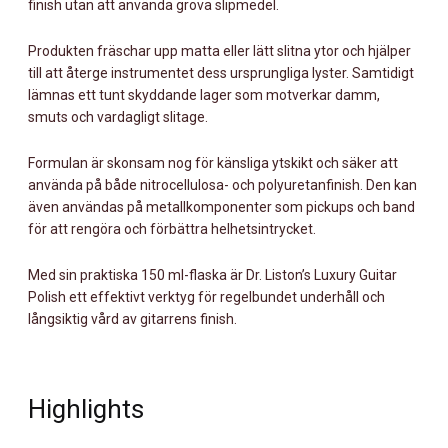
finish utan att använda grova slipmedel.
Produkten fräschar upp matta eller lätt slitna ytor och hjälper
till att återge instrumentet dess ursprungliga lyster. Samtidigt
lämnas ett tunt skyddande lager som motverkar damm,
smuts och vardagligt slitage.
Formulan är skonsam nog för känsliga ytskikt och säker att
använda på både nitrocellulosa- och polyuretanfinish. Den kan
även användas på metallkomponenter som pickups och band
för att rengöra och förbättra helhetsintrycket.
Med sin praktiska 150 ml-flaska är Dr. Liston’s Luxury Guitar
Polish ett effektivt verktyg för regelbundet underhåll och
långsiktig vård av gitarrens finish.
Highlights