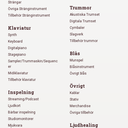
Strängar
Trummor
Övriga Stränginstrument
Akustiska Trumset
Tillbehör Stränginstrument
Digitala Trumset
Klaviatur
Cymbaler
Slagverk
Synth
Tillbehör trummor
Keyboard
Digitalpiano
Blås
Stagepiano
Munspel
Sampler/Trummaskin/Sequenc
er
Blåsinstrument
Midiklaviatur
Övrigt blås
Tillbehör klaviatur
Övrigt
Inspelning
Kablar
Streaming/Podcast
Stativ
Ljudkort
Merchandise
Bärbar inspelning
Övriga tillbehör
Studiomonitorer
Ljudhealing
Mjukvara