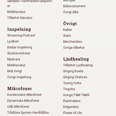
Munspel
Sampler/Trummaskin/Sequenc
er
Blåsinstrument
Midiklaviatur
Övrigt blås
Tillbehör klaviatur
Övrigt
Inspelning
Kablar
Streaming/Podcast
Stativ
Ljudkort
Merchandise
Bärbar inspelning
Övriga tillbehör
Studiomonitorer
Ljudhealing
Mjukvara
Midiklaviatur
Tillbehör Ljudhealing
Midi övrigt
Singing Bowls
Övrigt inspelning
Singing Chalices
Tuning Forks
Mikrofoner
Tingsha
Kondensator Mikrofoner
Gongs/TAM TAMS
Dynamiska Mikrofoner
Rainmakers
USB Mikrofoner
Didgeridoo
Trådlösa System Handhållna
Flower of Life