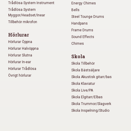
Trådlösa System Instrument
Energy Chimes
Trådlösa System
Bells
Myggor/Headset/Inear
Steel Tounge Drums
Tillbehör mikrofon
Handpans
Frame Drums
Hörlurar
Sound Effects
Hörlurar Öppna
Chimes
Hörlurar Halvöppna
Hörlurar Slutna
Skola
Hörlurar In-ear
Skola Tillbehör
Hörlurar Trådlösa
Skola Bästsäljare
Övrigt hörlurar
Skola Akustisk gitarr/bas
Skola Klaviatur
Skola Live/PA
Skola Elgitarr/Elbas
Skola Trummor/Slagverk
Skola Inspelning/Studio