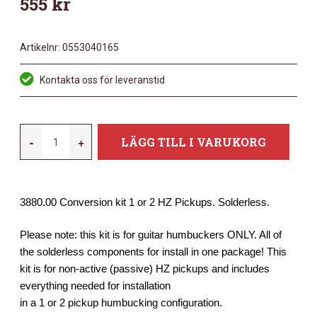
555
kr
Artikelnr:
0553040165
Kontakta oss för leveranstid
EMG
-
+
LÄGG TILL I VARUKORG
WIRING
KIT
1
3880.00 Conversion kit 1 or 2 HZ Pickups. Solderless.
OR
2
Please note: this kit is for guitar humbuckers ONLY. All of
PASSIVE
the solderless components for install in one package! This
MÄNGD
kit is for non-active (passive) HZ pickups and includes
everything needed for installation
in a 1 or 2 pickup humbucking configuration.