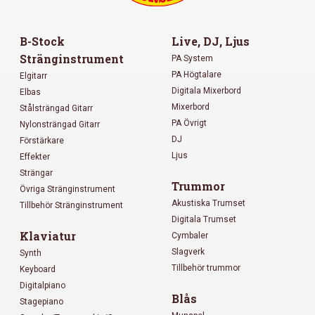
B-Stock
Live, DJ, Ljus
Stränginstrument
PA System
PA Högtalare
Elgitarr
Digitala Mixerbord
Elbas
Mixerbord
Stålsträngad Gitarr
PA Övrigt
Nylonsträngad Gitarr
DJ
Förstärkare
Ljus
Effekter
Strängar
Trummor
Övriga Stränginstrument
Akustiska Trumset
Tillbehör Stränginstrument
Digitala Trumset
Klaviatur
Cymbaler
Slagverk
Synth
Tillbehör trummor
Keyboard
Digitalpiano
Blås
Stagepiano