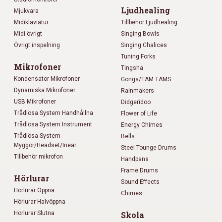
Ljudhealing
Mjukvara
Midiklaviatur
Tillbehör Ljudhealing
Midi övrigt
Singing Bowls
Övrigt inspelning
Singing Chalices
Tuning Forks
Mikrofoner
Tingsha
Kondensator Mikrofoner
Gongs/TAM TAMS
Dynamiska Mikrofoner
Rainmakers
USB Mikrofoner
Didgeridoo
Trådlösa System Handhållna
Flower of Life
Trådlösa System Instrument
Energy Chimes
Trådlösa System
Bells
Myggor/Headset/Inear
Steel Tounge Drums
Tillbehör mikrofon
Handpans
Frame Drums
Hörlurar
Sound Effects
Hörlurar Öppna
Chimes
Hörlurar Halvöppna
Hörlurar Slutna
Skola