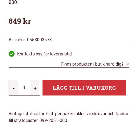
000.
849
kr
Artikelnr:
0553003573
Kontakta oss för leveranstid
Finns produkten i butik nära dig?
FENDER
-
+
LÄGG TILL I VARUKORG
FENDER
VINTAGE
STALLSADLAR.
Vintage stallsadlar. 6 st. per paket inklusive skruvar och fjädrar
6
till stratocaster. 099-2051-000.
ST.
PER
PAKET