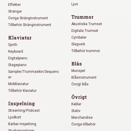
Ljus
Effekter
Strängar
Trummor
Övriga Stränginstrument
Akustiska Trumset
Tillbehör Stränginstrument
Digitala Trumset
Klaviatur
Cymbaler
Slagverk
Synth
Tillbehör trummor
Keyboard
Digitalpiano
Blås
Stagepiano
Munspel
Sampler/Trummaskin/Sequenc
er
Blåsinstrument
Midiklaviatur
Övrigt blås
Tillbehör klaviatur
Övrigt
Inspelning
Kablar
Streaming/Podcast
Stativ
Ljudkort
Merchandise
Bärbar inspelning
Övriga tillbehör
Studiomonitorer