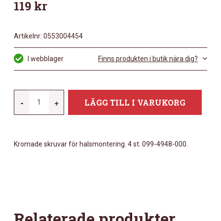
119
kr
Artikelnr:
0553004454
I webblager
Finns produkten i butik nära dig?
FENDER
-
+
LÄGG TILL I VARUKORG
NECK
MOUNTING
SCREWS
Kromade skruvar för halsmontering. 4 st. 099-4948-000.
(4)
CHROME
MÄNGD
Relaterade produkter