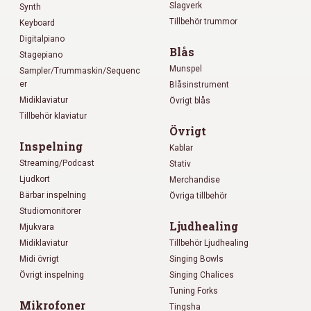
Slagverk
Synth
Tillbehör trummor
Keyboard
Digitalpiano
Blås
Stagepiano
Munspel
Sampler/Trummaskin/Sequenc
er
Blåsinstrument
Midiklaviatur
Övrigt blås
Tillbehör klaviatur
Övrigt
Inspelning
Kablar
Streaming/Podcast
Stativ
Ljudkort
Merchandise
Bärbar inspelning
Övriga tillbehör
Studiomonitorer
Ljudhealing
Mjukvara
Midiklaviatur
Tillbehör Ljudhealing
Midi övrigt
Singing Bowls
Övrigt inspelning
Singing Chalices
Tuning Forks
Mikrofoner
Tingsha