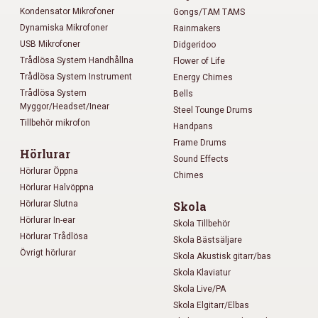
Kondensator Mikrofoner
Gongs/TAM TAMS
Dynamiska Mikrofoner
Rainmakers
USB Mikrofoner
Didgeridoo
Trådlösa System Handhållna
Flower of Life
Trådlösa System Instrument
Energy Chimes
Trådlösa System
Bells
Myggor/Headset/Inear
Steel Tounge Drums
Tillbehör mikrofon
Handpans
Frame Drums
Hörlurar
Sound Effects
Hörlurar Öppna
Chimes
Hörlurar Halvöppna
Hörlurar Slutna
Skola
Hörlurar In-ear
Skola Tillbehör
Hörlurar Trådlösa
Skola Bästsäljare
Övrigt hörlurar
Skola Akustisk gitarr/bas
Skola Klaviatur
Skola Live/PA
Skola Elgitarr/Elbas