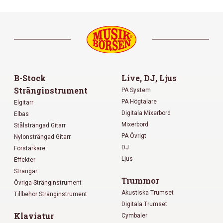
B-Stock
Live, DJ, Ljus
Stränginstrument
PA System
PA Högtalare
Elgitarr
Digitala Mixerbord
Elbas
Mixerbord
Stålsträngad Gitarr
PA Övrigt
Nylonsträngad Gitarr
DJ
Förstärkare
Ljus
Effekter
Strängar
Trummor
Övriga Stränginstrument
Akustiska Trumset
Tillbehör Stränginstrument
Digitala Trumset
Klaviatur
Cymbaler