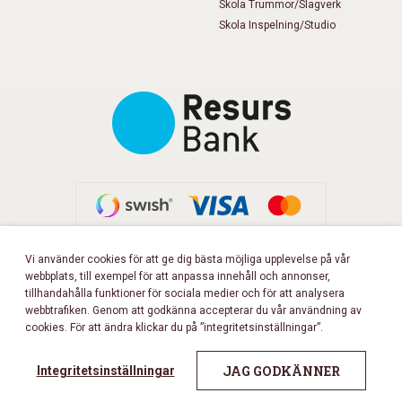
Skola Trummor/Slagverk
Skola Inspelning/Studio
Vi använder cookies för att ge dig bästa möjliga upplevelse på vår
webbplats, till exempel för att anpassa innehåll och annonser,
FÖLJ OSS PÅ FACEBOOK!
tillhandahålla funktioner för sociala medier och för att analysera
webbtrafiken. Genom att godkänna accepterar du vår användning av
cookies. För att ändra klickar du på ”integritetsinställningar”.
Copyright 2026 © Musikbörsen
All rights reserved.
JAG GODKÄNNER
Integritetsinställningar