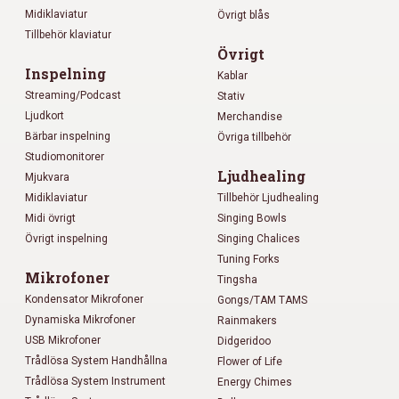
Midiklaviatur
Övrigt blås
Tillbehör klaviatur
Övrigt
Inspelning
Kablar
Streaming/Podcast
Stativ
Ljudkort
Merchandise
Bärbar inspelning
Övriga tillbehör
Studiomonitorer
Ljudhealing
Mjukvara
Midiklaviatur
Tillbehör Ljudhealing
Midi övrigt
Singing Bowls
Övrigt inspelning
Singing Chalices
Tuning Forks
Mikrofoner
Tingsha
Kondensator Mikrofoner
Gongs/TAM TAMS
Dynamiska Mikrofoner
Rainmakers
USB Mikrofoner
Didgeridoo
Trådlösa System Handhållna
Flower of Life
Trådlösa System Instrument
Energy Chimes