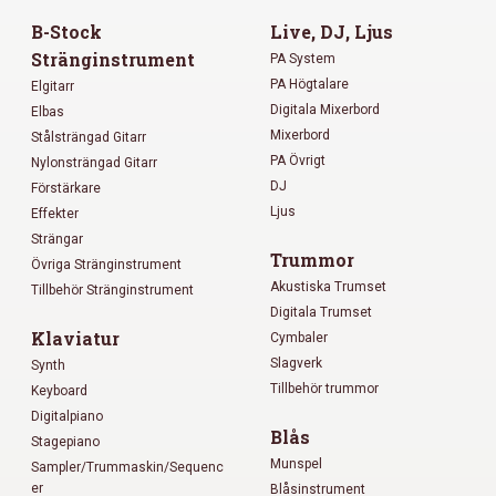
B-Stock
Live, DJ, Ljus
Stränginstrument
PA System
PA Högtalare
Elgitarr
Digitala Mixerbord
Elbas
Mixerbord
Stålsträngad Gitarr
PA Övrigt
Nylonsträngad Gitarr
DJ
Förstärkare
Ljus
Effekter
Strängar
Trummor
Övriga Stränginstrument
Akustiska Trumset
Tillbehör Stränginstrument
Digitala Trumset
Klaviatur
Cymbaler
Slagverk
Synth
Tillbehör trummor
Keyboard
Digitalpiano
Blås
Stagepiano
Munspel
Sampler/Trummaskin/Sequenc
er
Blåsinstrument