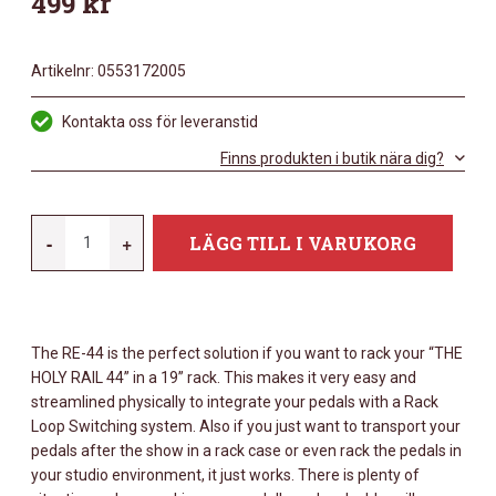
499
kr
Artikelnr:
0553172005
Kontakta oss för leveranstid
Finns produkten i butik nära dig?
ZUTA
-
+
LÄGG TILL I VARUKORG
RE
44
RACK
EARS
The RE-44 is the perfect solution if you want to rack your “THE
FOR
HOLY RAIL 44” in a 19” rack. This makes it very easy and
THE
streamlined physically to integrate your pedals with a Rack
LA25
Loop Switching system. Also if you just want to transport your
MKII
pedals after the show in a rack case or even rack the pedals in
your studio environment, it just works. There is plenty of
MÄNGD