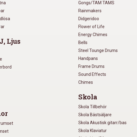
utna
Gongs/TAM TAMS
ear
Rainmakers
ådlösa
Didgeridoo
rar
Flower of Life
Energy Chimes
J, Ljus
Bells
Steel Tounge Drums
Handpans
re
Frame Drums
xerbord
Sound Effects
Chimes
Skola
Skola Tillbehör
or
Skola Bästsäljare
Skola Akustisk gitarr/bas
Trumset
Skola Klaviatur
umset