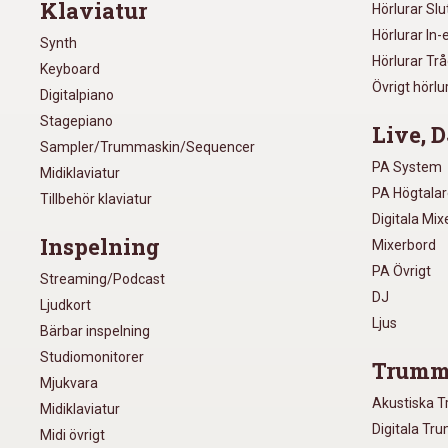
Klaviatur
Hörlurar Sl
Hörlurar In-
Synth
Hörlurar Tr
Keyboard
Övrigt hörlu
Digitalpiano
Stagepiano
Live, D
Sampler/Trummaskin/Sequencer
PA System
Midiklaviatur
PA Högtala
Tillbehör klaviatur
Digitala Mi
Inspelning
Mixerbord
PA Övrigt
Streaming/Podcast
DJ
Ljudkort
Ljus
Bärbar inspelning
Studiomonitorer
Trumm
Mjukvara
Akustiska 
Midiklaviatur
Digitala Tr
Midi övrigt