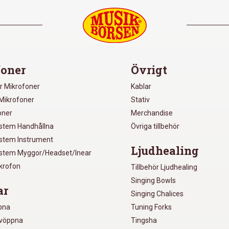
oner
Övrigt
r Mikrofoner
Kablar
Mikrofoner
Stativ
oner
Merchandise
ystem Handhållna
Övriga tillbehör
ystem Instrument
Ljudhealing
ystem Myggor/Headset/Inear
ikrofon
Tillbehör Ljudhealing
Singing Bowls
ar
Singing Chalices
pna
Tuning Forks
lvöppna
Tingsha