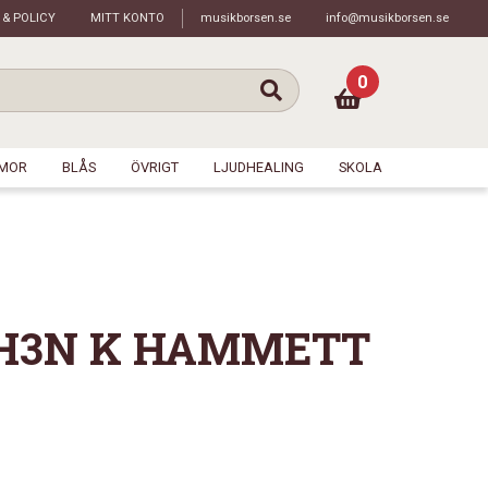
 & POLICY
MITT KONTO
musikborsen.se
info@musikborsen.se
0
MOR
BLÅS
ÖVRIGT
LJUDHEALING
SKOLA
KH3N K HAMMETT