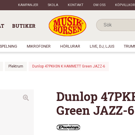
KAMPANJER
SKOLA
KONTAKT
OM OSS
KÖPVILLKOR
AT
BUTIKER
NSPELNING
MIKROFONER
HÖRLURAR
LIVE, DJ, LJUS
TRUM
Plektrum
Dunlop 47PKH3N K HAMMETT Green JAZZ-6
Dunlop 47P
Green JAZZ-6