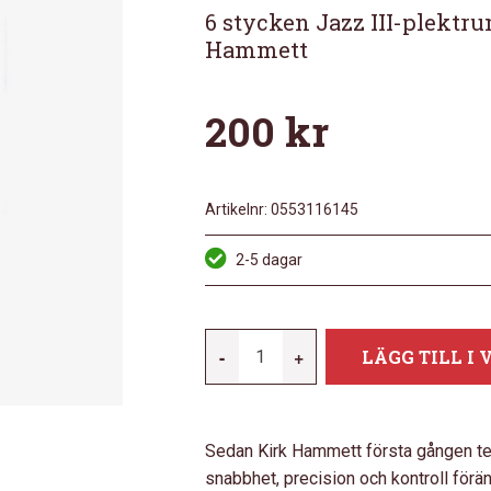
6 stycken Jazz III-plektr
Hammett
200
kr
Artikelnr:
0553116145
2-5 dagar
DUNLOP
-
+
LÄGG TILL I
47PKH3N
K
HAMMETT
Sedan Kirk Hammett första gången test
GREEN
snabbhet, precision och kontroll förä
JAZZ-