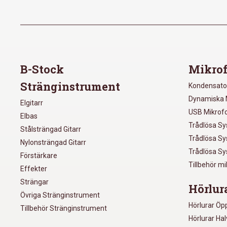
B-Stock
Mikrof
Stränginstrument
Kondensato
Dynamiska 
Elgitarr
USB Mikrof
Elbas
Trådlösa S
Stålsträngad Gitarr
Trådlösa S
Nylonsträngad Gitarr
Trådlösa S
Förstärkare
Tillbehör m
Effekter
Strängar
Hörlur
Övriga Stränginstrument
Hörlurar Öp
Tillbehör Stränginstrument
Hörlurar Ha