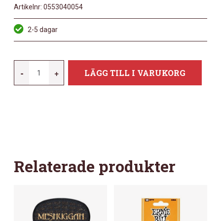
Artikelnr:
0553040054
2-5 dagar
IBANEZ
-
+
LÄGG TILL I VARUKORG
B1000PG
CA
MÄNGD
Relaterade produkter