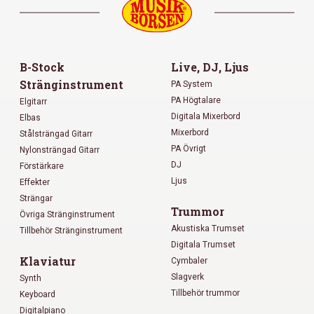
B-Stock
Live, DJ, Ljus
Stränginstrument
PA System
PA Högtalare
Elgitarr
Digitala Mixerbord
Elbas
Mixerbord
Stålsträngad Gitarr
PA Övrigt
Nylonsträngad Gitarr
DJ
Förstärkare
Ljus
Effekter
Strängar
Trummor
Övriga Stränginstrument
Akustiska Trumset
Tillbehör Stränginstrument
Digitala Trumset
Klaviatur
Cymbaler
Slagverk
Synth
Tillbehör trummor
Keyboard
Digitalpiano