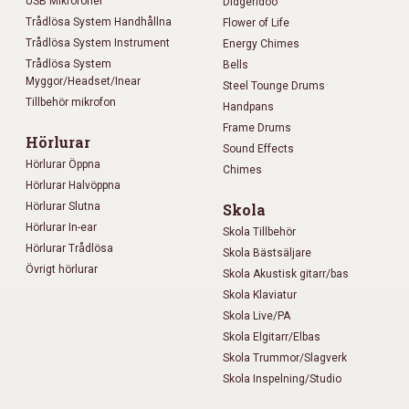
USB Mikrofoner
Didgeridoo
Trådlösa System Handhållna
Flower of Life
Trådlösa System Instrument
Energy Chimes
Trådlösa System
Bells
Myggor/Headset/Inear
Steel Tounge Drums
Tillbehör mikrofon
Handpans
Frame Drums
Hörlurar
Sound Effects
Hörlurar Öppna
Chimes
Hörlurar Halvöppna
Hörlurar Slutna
Skola
Hörlurar In-ear
Skola Tillbehör
Hörlurar Trådlösa
Skola Bästsäljare
Övrigt hörlurar
Skola Akustisk gitarr/bas
Skola Klaviatur
Skola Live/PA
Skola Elgitarr/Elbas
Skola Trummor/Slagverk
Skola Inspelning/Studio