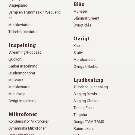
Blås
Stagepiano
Munspel
Sampler/Trummaskin/Sequenc
er
Blåsinstrument
Midiklaviatur
Övrigt blås
Tillbehör klaviatur
Övrigt
Inspelning
Kablar
Streaming/Podcast
Stativ
Ljudkort
Merchandise
Bärbar inspelning
Övriga tillbehör
Studiomonitorer
Ljudhealing
Mjukvara
Midiklaviatur
Tillbehör Ljudhealing
Midi övrigt
Singing Bowls
Övrigt inspelning
Singing Chalices
Tuning Forks
Mikrofoner
Tingsha
Kondensator Mikrofoner
Gongs/TAM TAMS
Dynamiska Mikrofoner
Rainmakers