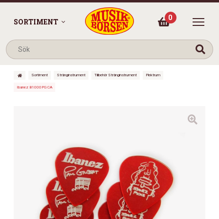
0
SORTIMENT
Sortiment
Stränginstrument
Tillbehör Stränginstrument
Plektrum
Ibanez B1000PG CA