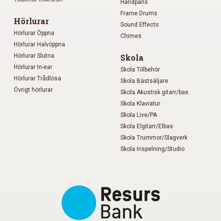
Handpans
Frame Drums
Hörlurar
Sound Effects
Hörlurar Öppna
Chimes
Hörlurar Halvöppna
Hörlurar Slutna
Skola
Hörlurar In-ear
Skola Tillbehör
Hörlurar Trådlösa
Skola Bästsäljare
Övrigt hörlurar
Skola Akustisk gitarr/bas
Skola Klaviatur
Skola Live/PA
Skola Elgitarr/Elbas
Skola Trummor/Slagverk
Skola Inspelning/Studio