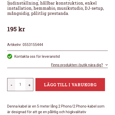
ljudinställning, hållbar konstruktion, enkel
installation, hemmabio, musikstudio, DJ-setup,
mångsidig, pålitlig prestanda.
195
kr
Artikelnr:
0553155444
Kontakta oss för leveranstid
Finns produkten i butik nära dig?
SAFECON
-
+
LÄGG TILL I VARUKORG
AC60,
2
X
Denna kabel är en 5 meter lång 2 Phono/2 Phono-kabel som
RCA
är designad för att ge en pålitlig och högkvalitativ
HANE