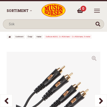
0
SORTIMENT
Sortiment
Övrigt
Kablar
Safecon AC60, 2 x RCA hane – 2 x RCA hane, 5 meter