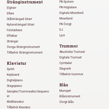
Stränginstrument
PA System
PA Högtalare
Elgitarr
Digitala Mixerbord
Elbas
Mixerbord
Stålsträngad Gitarr
PA Övrigt
Nylonsträngad Gitarr
DJ
Förstärkare
Ljus
Effekter
Strängar
Trummor
Övriga Stränginstrument
Akustiska Trumset
Tillbehör Stränginstrument
Digitala Trumset
Klaviatur
Cymbaler
Slagverk
Synth
Tillbehör trummor
Keyboard
Digitalpiano
Blås
Stagepiano
Munspel
Sampler/Trummaskin/Sequenc
er
Blåsinstrument
Midiklaviatur
Övrigt blås
Tillbehör klaviatur