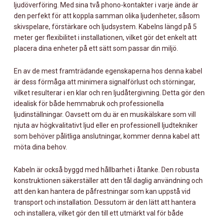
ljudöverföring. Med sina två phono-kontakter i varje ände är
-
den perfekt för att koppla samman olika ljudenheter, såsom
2
skivspelare, förstärkare och ljudsystem. Kabelns längd på 5
X
meter ger flexibilitet i installationen, vilket gör det enkelt att
RCA
placera dina enheter på ett sätt som passar din miljö.
HANE,
5
En av de mest framträdande egenskaperna hos denna kabel
är dess förmåga att minimera signalförlust och störningar,
METER
vilket resulterar i en klar och ren ljudåtergivning. Detta gör den
MÄNGD
idealisk för både hemmabruk och professionella
ljudinställningar. Oavsett om du är en musikälskare som vill
njuta av högkvalitativt ljud eller en professionell ljudtekniker
som behöver pålitliga anslutningar, kommer denna kabel att
möta dina behov.
Kabeln är också byggd med hållbarhet i åtanke. Den robusta
konstruktionen säkerställer att den tål daglig användning och
att den kan hantera de påfrestningar som kan uppstå vid
transport och installation. Dessutom är den lätt att hantera
och installera, vilket gör den till ett utmärkt val för både