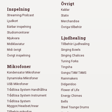
Övrigt
Inspelning
Kablar
Streaming/Podcast
Stativ
Ljudkort
Merchandise
Bärbar inspelning
Övriga tillbehör
Studiomonitorer
Ljudhealing
Mjukvara
Midiklaviatur
Tillbehör Ljudhealing
Midi övrigt
Singing Bowls
Övrigt inspelning
Singing Chalices
Tuning Forks
Mikrofoner
Tingsha
Kondensator Mikrofoner
Gongs/TAM TAMS
Dynamiska Mikrofoner
Rainmakers
USB Mikrofoner
Didgeridoo
Trådlösa System Handhållna
Flower of Life
Trådlösa System Instrument
Energy Chimes
Trådlösa System
Bells
Myggor/Headset/Inear
Steel Tounge Drums
Tillbehör mikrofon