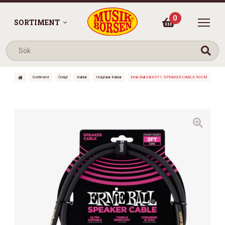
0
SORTIMENT
Sortiment
Övrigt
Kablar
Högtalar Kablar
Ernie-Ball EB-6071 SPEAKER CABLE 90CM