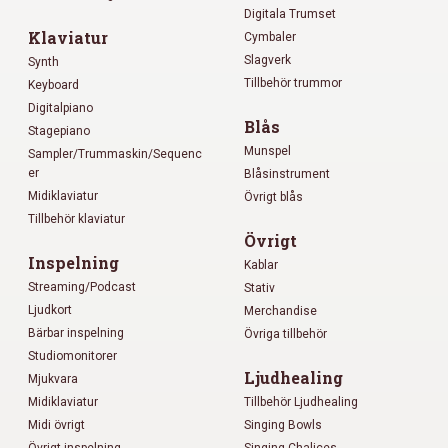
Digitala Trumset
Klaviatur
Cymbaler
Slagverk
Synth
Tillbehör trummor
Keyboard
Digitalpiano
Blås
Stagepiano
Munspel
Sampler/Trummaskin/Sequenc
er
Blåsinstrument
Midiklaviatur
Övrigt blås
Tillbehör klaviatur
Övrigt
Inspelning
Kablar
Streaming/Podcast
Stativ
Ljudkort
Merchandise
Bärbar inspelning
Övriga tillbehör
Studiomonitorer
Ljudhealing
Mjukvara
Midiklaviatur
Tillbehör Ljudhealing
Midi övrigt
Singing Bowls
Övrigt inspelning
Singing Chalices