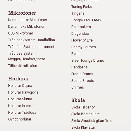
Tuning Forks
Mikrofoner
Tingsha
Kondensator Mikrofoner
Gongs/TAM TAMS
Dynamiska Mikrofoner
Rainmakers
USB Mikrofoner
Didgeridoo
Trådlösa System Handhållna
Flower of Life
Trådlösa System Instrument
Energy Chimes
Trådlösa System
Bells
Myggor/Headset/Inear
Steel Tounge Drums
Tillbehör mikrofon
Handpans
Frame Drums
Hörlurar
Sound Effects
Hörlurar Öppna
Chimes
Hörlurar Halvöppna
Hörlurar Slutna
Skola
Hörlurar In-ear
Skola Tillbehör
Hörlurar Trådlösa
Skola Bästsäljare
Övrigt hörlurar
Skola Akustisk gitarr/bas
Skola Klaviatur