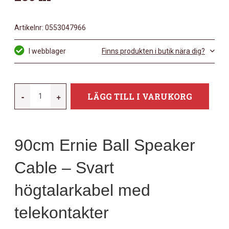
Artikelnr:
0553047966
I webblager
Finns produkten i butik nära dig?
ERNIE-
-
+
LÄGG TILL I VARUKORG
BALL
EB-
6071
90cm Ernie Ball Speaker
SPEAKER
CABLE
Cable – Svart
90CM
MÄNGD
högtalarkabel med
telekontakter