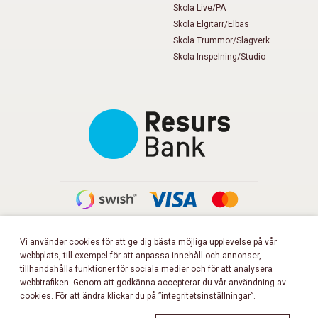
Skola Live/PA
Skola Elgitarr/Elbas
Skola Trummor/Slagverk
Skola Inspelning/Studio
Vi använder cookies för att ge dig bästa möjliga upplevelse på vår
webbplats, till exempel för att anpassa innehåll och annonser,
FÖLJ OSS PÅ FACEBOOK!
tillhandahålla funktioner för sociala medier och för att analysera
webbtrafiken. Genom att godkänna accepterar du vår användning av
cookies. För att ändra klickar du på ”integritetsinställningar”.
Copyright 2026 © Musikbörsen