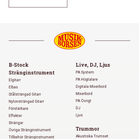
B-Stock
Live, DJ, Ljus
Stränginstrument
PA System
PA Högtalare
Elgitarr
Digitala Mixerbord
Elbas
Mixerbord
Stålsträngad Gitarr
PA Övrigt
Nylonsträngad Gitarr
DJ
Förstärkare
Ljus
Effekter
Strängar
Trummor
Övriga Stränginstrument
Akustiska Trumset
Tillbehör Stränginstrument