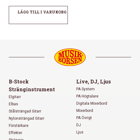
LÄGG TILL I VARUKORG
B-Stock
Live, DJ, Ljus
Stränginstrument
PA System
PA Högtalare
Elgitarr
Digitala Mixerbord
Elbas
Mixerbord
Stålsträngad Gitarr
PA Övrigt
Nylonsträngad Gitarr
DJ
Förstärkare
Ljus
Effekter