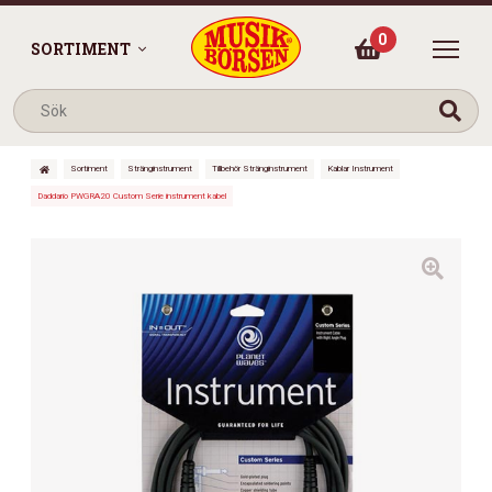
0
SORTIMENT
Sortiment
Stränginstrument
Tillbehör Stränginstrument
Kablar Instrument
Daddario PWGRA20 Custom Serie instrument kabel