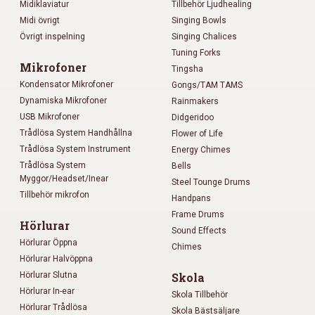
Midiklaviatur
Tillbehör Ljudhealing
Midi övrigt
Singing Bowls
Övrigt inspelning
Singing Chalices
Tuning Forks
Mikrofoner
Tingsha
Kondensator Mikrofoner
Gongs/TAM TAMS
Dynamiska Mikrofoner
Rainmakers
USB Mikrofoner
Didgeridoo
Trådlösa System Handhållna
Flower of Life
Trådlösa System Instrument
Energy Chimes
Trådlösa System
Bells
Myggor/Headset/Inear
Steel Tounge Drums
Tillbehör mikrofon
Handpans
Frame Drums
Hörlurar
Sound Effects
Hörlurar Öppna
Chimes
Hörlurar Halvöppna
Hörlurar Slutna
Skola
Hörlurar In-ear
Skola Tillbehör
Hörlurar Trådlösa
Skola Bästsäljare