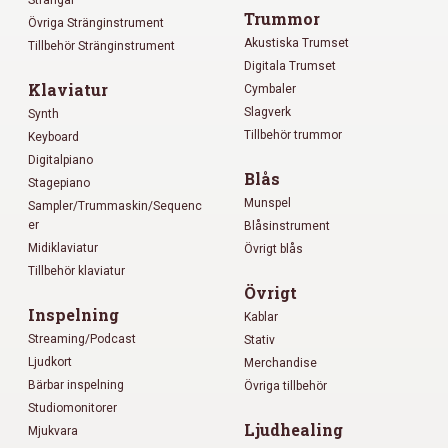
Strängar
Trummor
Övriga Stränginstrument
Akustiska Trumset
Tillbehör Stränginstrument
Digitala Trumset
Klaviatur
Cymbaler
Slagverk
Synth
Tillbehör trummor
Keyboard
Digitalpiano
Blås
Stagepiano
Munspel
Sampler/Trummaskin/Sequenc
er
Blåsinstrument
Midiklaviatur
Övrigt blås
Tillbehör klaviatur
Övrigt
Inspelning
Kablar
Streaming/Podcast
Stativ
Ljudkort
Merchandise
Bärbar inspelning
Övriga tillbehör
Studiomonitorer
Ljudhealing
Mjukvara