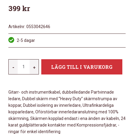
399
kr
Artikelnr:
0553042646
2-5 dagar
DADDARIO
-
+
LÄGG TILL I VARUKORG
PWGRA20
CUSTOM
SERIE
Gitarr- och instrumentkabel, dubbelledande Partvinnade
INSTRUMENT
ledare, Dubbel skärm med ”Heavy Duty” skärmstrumpa av
KABEL
koppar, Dubbel isolering av innerledare, Ultrafinkardeliga
MÄNGD
kopparledare, Oförstörbar innerledaranslutning med 100%
skärmning, Skärmen kopplad endast i ena änden av kabeln, 24
karat guldplätterade kontakter med Kompressionsfjädrar, -
ringar för enkel identifiering