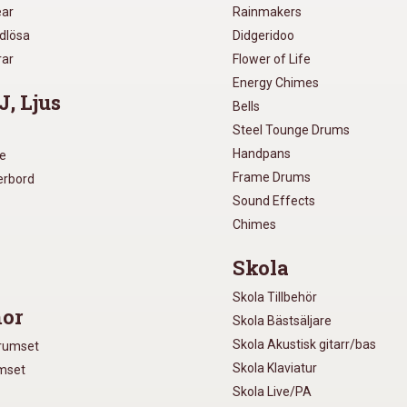
ear
Rainmakers
ådlösa
Didgeridoo
rar
Flower of Life
Energy Chimes
J, Ljus
Bells
Steel Tounge Drums
Handpans
re
Frame Drums
xerbord
Sound Effects
Chimes
Skola
Skola Tillbehör
or
Skola Bästsäljare
Skola Akustisk gitarr/bas
Trumset
Skola Klaviatur
umset
Skola Live/PA