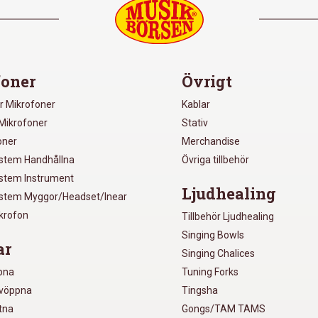
oner
Övrigt
r Mikrofoner
Kablar
Mikrofoner
Stativ
oner
Merchandise
ystem Handhållna
Övriga tillbehör
ystem Instrument
Ljudhealing
ystem Myggor/Headset/Inear
ikrofon
Tillbehör Ljudhealing
Singing Bowls
ar
Singing Chalices
pna
Tuning Forks
lvöppna
Tingsha
utna
Gongs/TAM TAMS