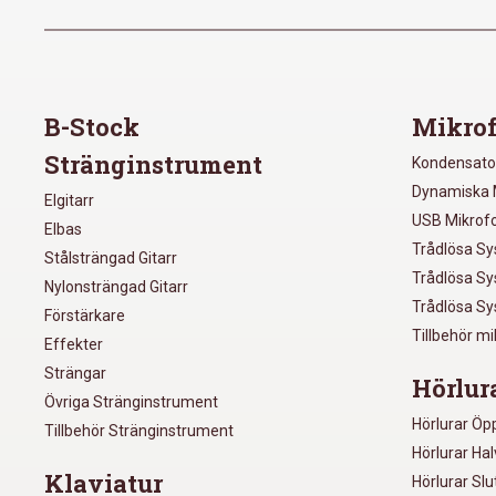
B-Stock
Mikrof
Stränginstrument
Kondensato
Dynamiska 
Elgitarr
USB Mikrof
Elbas
Trådlösa S
Stålsträngad Gitarr
Trådlösa S
Nylonsträngad Gitarr
Trådlösa S
Förstärkare
Tillbehör m
Effekter
Strängar
Hörlur
Övriga Stränginstrument
Hörlurar Öp
Tillbehör Stränginstrument
Hörlurar Ha
Klaviatur
Hörlurar Sl