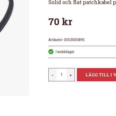
Solid och flat patchkabel 
70
kr
Artikelnr:
0553005895
I webblager
EBS
-
+
LÄGG TILL I
PCF-
DL10
MÄNGD