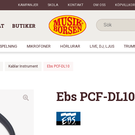
KAMPANJER
SKOLA
KONTAKT
OM OSS
KÖPVILLKOR
AT
BUTIKER
NSPELNING
MIKROFONER
HÖRLURAR
LIVE, DJ, LJUS
TRUM
Kablar Instrument
Ebs PCF-DL10
Ebs PCF-DL10