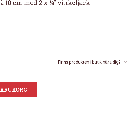
på 10 cm med 2 x ¼” vinkeljack.
Finns produkten i butik nära dig?
 VARUKORG