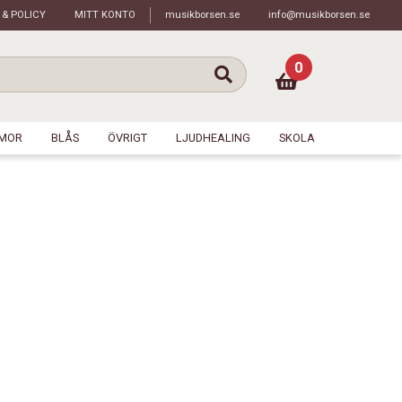
 & POLICY
MITT KONTO
musikborsen.se
info@musikborsen.se
0
MOR
BLÅS
ÖVRIGT
LJUDHEALING
SKOLA