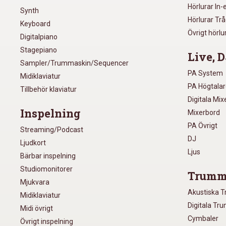
Hörlurar In-
Synth
Hörlurar Tr
Keyboard
Övrigt hörlu
Digitalpiano
Stagepiano
Live, D
Sampler/Trummaskin/Sequencer
PA System
Midiklaviatur
PA Högtala
Tillbehör klaviatur
Digitala Mi
Inspelning
Mixerbord
PA Övrigt
Streaming/Podcast
DJ
Ljudkort
Ljus
Bärbar inspelning
Studiomonitorer
Trumm
Mjukvara
Akustiska 
Midiklaviatur
Digitala Tr
Midi övrigt
Cymbaler
Övrigt inspelning