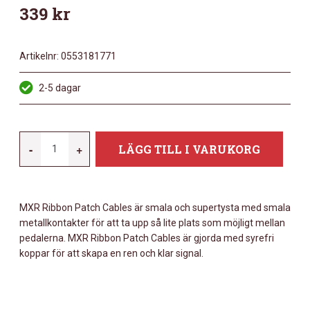
339
kr
Artikelnr:
0553181771
2-5 dagar
MXR
-
+
LÄGG TILL I VARUKORG
DCISTR03R
RIBBON
TRS
MXR Ribbon Patch Cables är smala och supertysta med smala
PATCH
metallkontakter för att ta upp så lite plats som möjligt mellan
CABLE
pedalerna. MXR Ribbon Patch Cables är gjorda med syrefri
8CM
koppar för att skapa en ren och klar signal.
3-
PK
MÄNGD