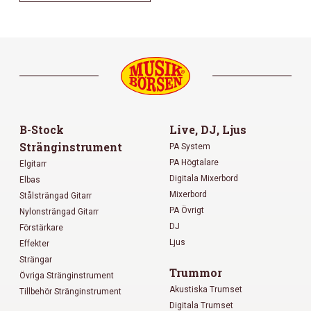
B-Stock
Live, DJ, Ljus
Stränginstrument
PA System
PA Högtalare
Elgitarr
Digitala Mixerbord
Elbas
Mixerbord
Stålsträngad Gitarr
PA Övrigt
Nylonsträngad Gitarr
DJ
Förstärkare
Ljus
Effekter
Strängar
Trummor
Övriga Stränginstrument
Akustiska Trumset
Tillbehör Stränginstrument
Digitala Trumset