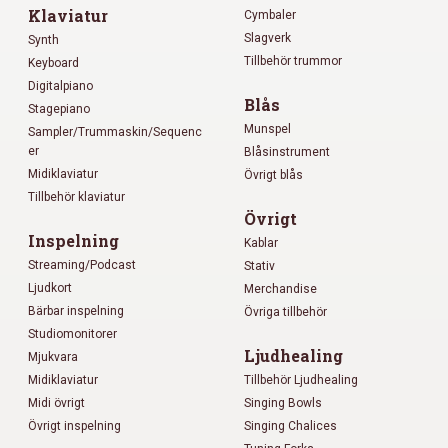
Klaviatur
Cymbaler
Slagverk
Synth
Tillbehör trummor
Keyboard
Digitalpiano
Blås
Stagepiano
Munspel
Sampler/Trummaskin/Sequenc
er
Blåsinstrument
Midiklaviatur
Övrigt blås
Tillbehör klaviatur
Övrigt
Inspelning
Kablar
Streaming/Podcast
Stativ
Ljudkort
Merchandise
Bärbar inspelning
Övriga tillbehör
Studiomonitorer
Ljudhealing
Mjukvara
Midiklaviatur
Tillbehör Ljudhealing
Midi övrigt
Singing Bowls
Övrigt inspelning
Singing Chalices