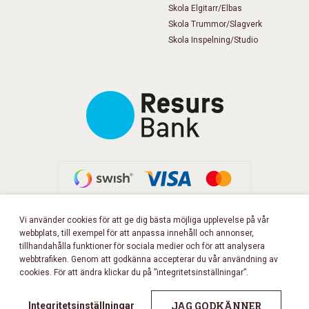
Skola Elgitarr/Elbas
Skola Trummor/Slagverk
Skola Inspelning/Studio
Vi använder cookies för att ge dig bästa möjliga upplevelse på vår
webbplats, till exempel för att anpassa innehåll och annonser,
FÖLJ OSS PÅ FACEBOOK!
tillhandahålla funktioner för sociala medier och för att analysera
webbtrafiken. Genom att godkänna accepterar du vår användning av
cookies. För att ändra klickar du på ”integritetsinställningar”.
Copyright 2026 © Musikbörsen
All rights reserved.
JAG GODKÄNNER
Integritetsinställningar