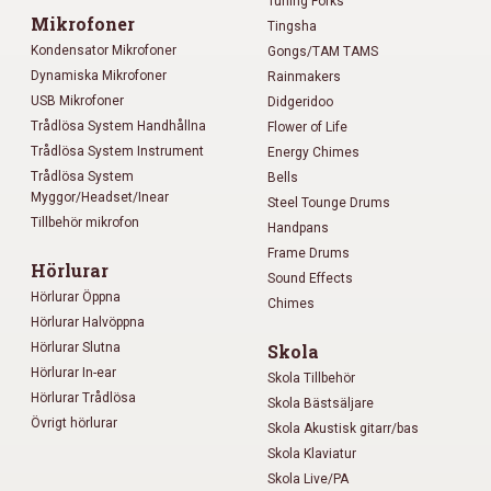
Tuning Forks
Mikrofoner
Tingsha
Kondensator Mikrofoner
Gongs/TAM TAMS
Dynamiska Mikrofoner
Rainmakers
USB Mikrofoner
Didgeridoo
Trådlösa System Handhållna
Flower of Life
Trådlösa System Instrument
Energy Chimes
Trådlösa System
Bells
Myggor/Headset/Inear
Steel Tounge Drums
Tillbehör mikrofon
Handpans
Frame Drums
Hörlurar
Sound Effects
Hörlurar Öppna
Chimes
Hörlurar Halvöppna
Hörlurar Slutna
Skola
Hörlurar In-ear
Skola Tillbehör
Hörlurar Trådlösa
Skola Bästsäljare
Övrigt hörlurar
Skola Akustisk gitarr/bas
Skola Klaviatur
Skola Live/PA