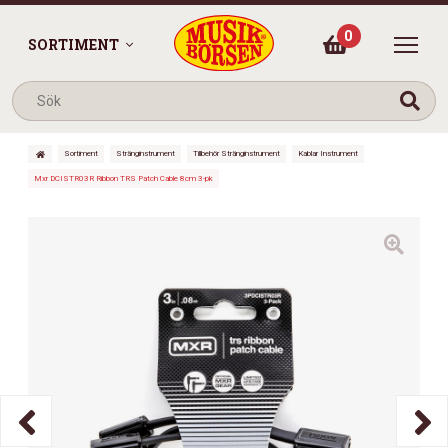
0
SORTIMENT
Sortiment
Stränginstrument
Tillbehör Stränginstrument
Kablar Instrument
Mxr DCISTR03R Ribbon TRS Patch Cable 8cm 3-pk