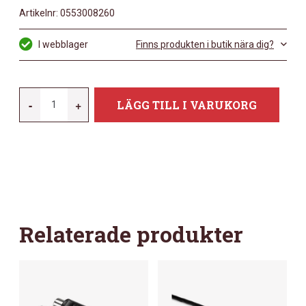
Artikelnr:
0553008260
I webblager
Finns produkten i butik nära dig?
HOSA
-
+
LÄGG TILL I VARUKORG
GPP-
105
MÄNGD
Relaterade produkter