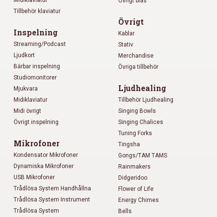
Midiklaviatur
Övrigt blås
Tillbehör klaviatur
Övrigt
Inspelning
Kablar
Streaming/Podcast
Stativ
Ljudkort
Merchandise
Bärbar inspelning
Övriga tillbehör
Studiomonitorer
Ljudhealing
Mjukvara
Midiklaviatur
Tillbehör Ljudhealing
Midi övrigt
Singing Bowls
Övrigt inspelning
Singing Chalices
Tuning Forks
Mikrofoner
Tingsha
Kondensator Mikrofoner
Gongs/TAM TAMS
Dynamiska Mikrofoner
Rainmakers
USB Mikrofoner
Didgeridoo
Trådlösa System Handhållna
Flower of Life
Trådlösa System Instrument
Energy Chimes
Trådlösa System
Bells