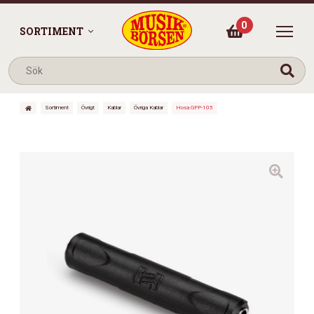
0
SORTIMENT
Sortiment
Övrigt
Kablar
Övriga Kablar
Hosa GPP-105