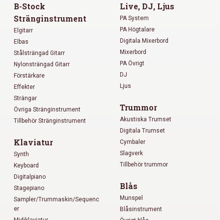
B-Stock
Live, DJ, Ljus
Stränginstrument
PA System
PA Högtalare
Elgitarr
Digitala Mixerbord
Elbas
Mixerbord
Stålsträngad Gitarr
PA Övrigt
Nylonsträngad Gitarr
DJ
Förstärkare
Ljus
Effekter
Strängar
Trummor
Övriga Stränginstrument
Akustiska Trumset
Tillbehör Stränginstrument
Digitala Trumset
Klaviatur
Cymbaler
Slagverk
Synth
Tillbehör trummor
Keyboard
Digitalpiano
Blås
Stagepiano
Munspel
Sampler/Trummaskin/Sequenc
er
Blåsinstrument