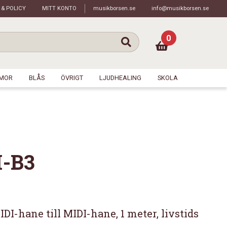
 & POLICY
MITT KONTO
musikborsen.se
info@musikborsen.se
0
MOR
BLÅS
ÖVRIGT
LJUDHEALING
SKOLA
I-B3
DI-hane till MIDI-hane, 1 meter, livstids