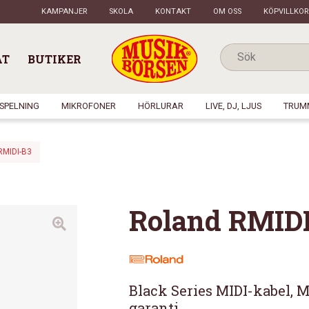
KAMPANJER
SKOLA
KONTAKT
OM OSS
KÖPVILLKOR
AT
BUTIKER
NSPELNING
MIKROFONER
HÖRLURAR
LIVE, DJ, LJUS
TRUM
RMIDI-B3
Roland RMID
Black Series MIDI-kabel, MI
garanti