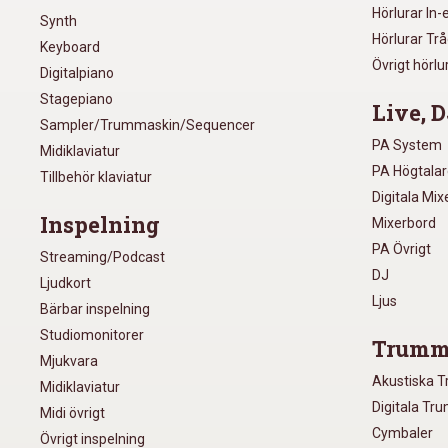
Hörlurar In-
Synth
Hörlurar Tr
Keyboard
Övrigt hörlu
Digitalpiano
Stagepiano
Live, D
Sampler/Trummaskin/Sequencer
PA System
Midiklaviatur
PA Högtala
Tillbehör klaviatur
Digitala Mi
Inspelning
Mixerbord
PA Övrigt
Streaming/Podcast
DJ
Ljudkort
Ljus
Bärbar inspelning
Studiomonitorer
Trumm
Mjukvara
Akustiska 
Midiklaviatur
Digitala Tr
Midi övrigt
Cymbaler
Övrigt inspelning