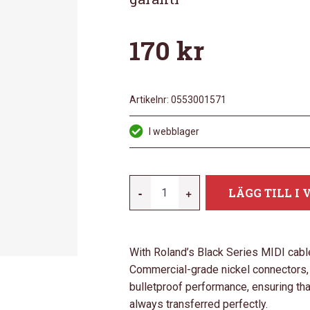
170
kr
Artikelnr:
0553001571
I webblager
ROLAND
-
+
LÄGG TILL I
RMIDI-
B3
MÄNGD
With Roland’s Black Series MIDI cable
Commercial-grade nickel connectors, 
bulletproof performance, ensuring tha
always transferred perfectly.