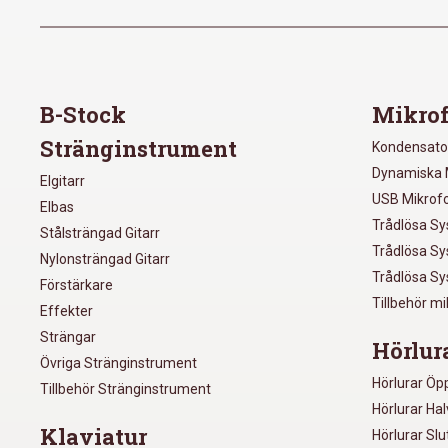
B-Stock
Mikrof
Stränginstrument
Kondensato
Dynamiska 
Elgitarr
USB Mikrof
Elbas
Trådlösa S
Stålsträngad Gitarr
Trådlösa S
Nylonsträngad Gitarr
Trådlösa S
Förstärkare
Tillbehör m
Effekter
Strängar
Hörlur
Övriga Stränginstrument
Hörlurar Öp
Tillbehör Stränginstrument
Hörlurar Ha
Klaviatur
Hörlurar Sl