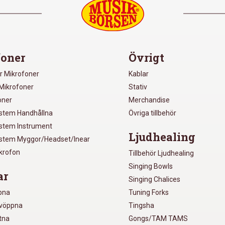
oner
Övrigt
r Mikrofoner
Kablar
Mikrofoner
Stativ
oner
Merchandise
ystem Handhållna
Övriga tillbehör
ystem Instrument
Ljudhealing
ystem Myggor/Headset/Inear
ikrofon
Tillbehör Ljudhealing
Singing Bowls
ar
Singing Chalices
pna
Tuning Forks
lvöppna
Tingsha
utna
Gongs/TAM TAMS