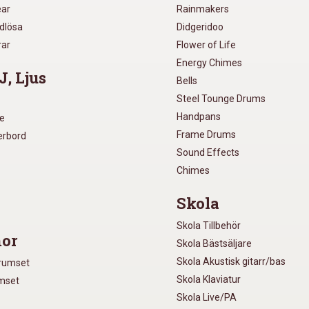
ear
Rainmakers
ådlösa
Didgeridoo
rar
Flower of Life
Energy Chimes
J, Ljus
Bells
Steel Tounge Drums
Handpans
re
Frame Drums
xerbord
Sound Effects
Chimes
Skola
Skola Tillbehör
or
Skola Bästsäljare
Skola Akustisk gitarr/bas
Trumset
Skola Klaviatur
umset
Skola Live/PA