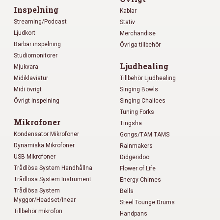
Inspelning
Kablar
Streaming/Podcast
Stativ
Ljudkort
Merchandise
Bärbar inspelning
Övriga tillbehör
Studiomonitorer
Ljudhealing
Mjukvara
Midiklaviatur
Tillbehör Ljudhealing
Midi övrigt
Singing Bowls
Övrigt inspelning
Singing Chalices
Tuning Forks
Mikrofoner
Tingsha
Kondensator Mikrofoner
Gongs/TAM TAMS
Dynamiska Mikrofoner
Rainmakers
USB Mikrofoner
Didgeridoo
Trådlösa System Handhållna
Flower of Life
Trådlösa System Instrument
Energy Chimes
Trådlösa System
Bells
Myggor/Headset/Inear
Steel Tounge Drums
Tillbehör mikrofon
Handpans