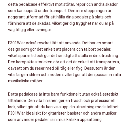
detta pedalcase effektivt mot stötar, repor och andra skador
som kan uppstå under transport. Den inre stoppningen är
noggrant utformad för att hålla dina pedaler på plats och
förhindra att de skadas, vilket ger dig trygghet när du är på
väg till gig eller övningar.
F301W är också mycket lätt att använda. Det har en smart
design som gör det enkelt att placera och ta bort pedaler,
vilket sparar tid och gör det smidigt att ställa in din utrustning.
Den kompakta storleken gör att det är enkelt att transportera,
oavsett om du reser med bil, tåg eller flyg. Dessutom är den
vita färgen stilren och modern, vilket gör att den passar in i alla
musikaliska miljöer.
Detta pedalcase är inte bara funktionellt utan också estetiskt
tilltalande. Den vita finishen ger en fräsch och professionell
look, vilket gör att du kan visa upp din utrustning med stolthet.
F301W är idealiskt för gitarrister, basister och andra musiker
som använder pedaler i sin musikaliska uppsättning.