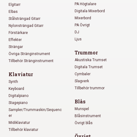
PA Högtalare
Elgitarr
Digitala Mixerbord
Elbas
Mixerbord
Stålsträngad Gitarr
PA Övrigt
Nylonsträngad Gitarr
DJ
Förstärkare
Ljus
Effekter
Strängar
Trummor
Övriga Stränginstrument
Akustiska Trumset
Tillbehör Stränginstrument
Digitala Trumset
Klaviatur
Cymbaler
Slagverk
Synth
Tillbehör trummor
Keyboard
Digitalpiano
Blås
Stagepiano
Munspel
Sampler/Trummaskin/Sequenc
er
Blåsinstrument
Midiklaviatur
Övrigt blås
Tillbehör klaviatur
Övrigt