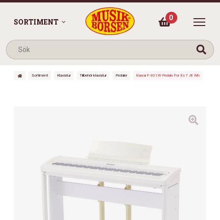
0
SORTIMENT
Sortiment
Klaviatur
Tillbehör klaviatur
Pedaler
Kawai F-301W Pedals For Es 7 /8 Wh