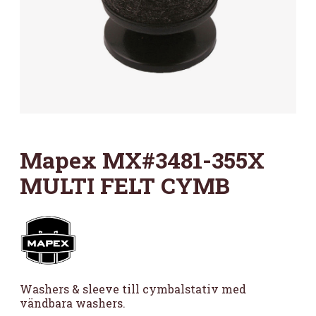
Mapex MX#3481-355X
MULTI FELT CYMB
Washers & sleeve till cymbalstativ med
vändbara washers.