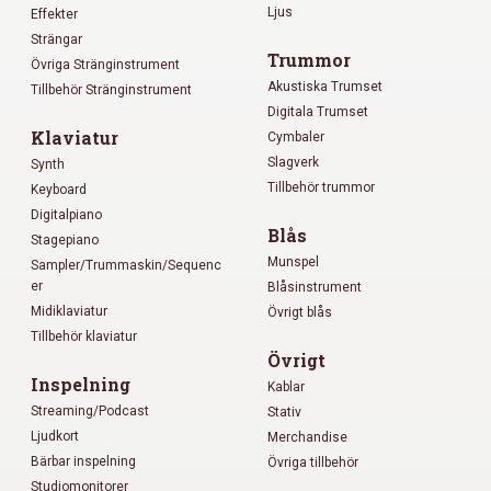
Ljus
Effekter
Strängar
Trummor
Övriga Stränginstrument
Akustiska Trumset
Tillbehör Stränginstrument
Digitala Trumset
Klaviatur
Cymbaler
Slagverk
Synth
Tillbehör trummor
Keyboard
Digitalpiano
Blås
Stagepiano
Munspel
Sampler/Trummaskin/Sequenc
er
Blåsinstrument
Midiklaviatur
Övrigt blås
Tillbehör klaviatur
Övrigt
Inspelning
Kablar
Streaming/Podcast
Stativ
Ljudkort
Merchandise
Bärbar inspelning
Övriga tillbehör
Studiomonitorer