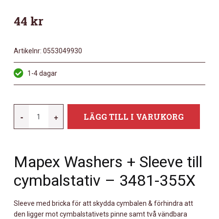
44
kr
Artikelnr:
0553049930
1-4 dagar
MAPEX
-
+
LÄGG TILL I VARUKORG
MX#3481-
355X
MULTI
Mapex Washers + Sleeve till
FELT
CYMB
cymbalstativ – 3481-355X
MÄNGD
Sleeve med bricka för att skydda cymbalen & förhindra att
den ligger mot cymbalstativets pinne samt två vändbara