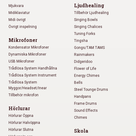
Ljudhealing
Mjukvara
Midiklaviatur
Tillbehör Ljudhealing
Midi övrigt
Singing Bowls
Övrigt inspelning
Singing Chalices
Tuning Forks
Mikrofoner
Tingsha
Kondensator Mikrofoner
Gongs/TAM TAMS
Dynamiska Mikrofoner
Rainmakers
USB Mikrofoner
Didgeridoo
Trådlösa System Handhållna
Flower of Life
Trådlösa System Instrument
Energy Chimes
Trådlösa System
Bells
Myggor/Headset/Inear
Steel Tounge Drums
Tillbehör mikrofon
Handpans
Frame Drums
Hörlurar
Sound Effects
Hörlurar Öppna
Chimes
Hörlurar Halvöppna
Hörlurar Slutna
Skola