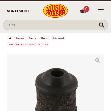
0
SORTIMENT
Sortiment
Trummor
Slagverk
Övrigt slagverk
Mapex MX#3481-355X MULTI FELT CYMB