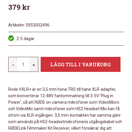
379
kr
Artikelnr:
0553002496
2-5 dagar
RODE
-
+
LÄGG TILL I VARUKORG
VXLR+
MÄNGD
Rode VXLR+ är en 3,5 mm hona TRS till hane XLR-adapter,
som konverterar 12-48V fantommatning till 3-5V ‘Plug in
Power’, så att RØDE on-camera mikrofoner som VideoMicro
och VideoMic samt mikrofoner som HS2 Headset Mic kan få
ström via XLR-ingången. 3,5 mm-kontakten har samma gänr
som används på HS2-headsetmikrofonens utgångskabel och
RØDELink Filmmaker Kit Receiver, vilket försäkrar dig att