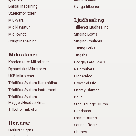
Bärbar inspelning
Övriga tillbehör
Studiomonitorer
Ljudhealing
Mjukvara
Midiklaviatur
Tillbehör Ljudhealing
Midi övrigt
Singing Bowls
Övrigt inspelning
Singing Chalices
Tuning Forks
Mikrofoner
Tingsha
Kondensator Mikrofoner
Gongs/TAM TAMS
Dynamiska Mikrofoner
Rainmakers
USB Mikrofoner
Didgeridoo
Trådlösa System Handhållna
Flower of Life
Trådlösa System Instrument
Energy Chimes
Trådlösa System
Bells
Myggor/Headset/Inear
Steel Tounge Drums
Tillbehör mikrofon
Handpans
Frame Drums
Hörlurar
Sound Effects
Hörlurar Öppna
Chimes