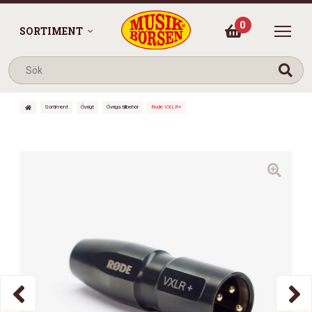
0
SORTIMENT
Sortiment
Övrigt
Övriga tillbehör
Rode VXLR+