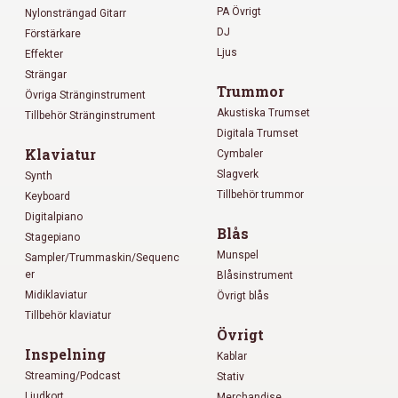
PA Övrigt
Nylonsträngad Gitarr
DJ
Förstärkare
Ljus
Effekter
Strängar
Trummor
Övriga Stränginstrument
Akustiska Trumset
Tillbehör Stränginstrument
Digitala Trumset
Klaviatur
Cymbaler
Slagverk
Synth
Tillbehör trummor
Keyboard
Digitalpiano
Blås
Stagepiano
Munspel
Sampler/Trummaskin/Sequenc
er
Blåsinstrument
Midiklaviatur
Övrigt blås
Tillbehör klaviatur
Övrigt
Inspelning
Kablar
Streaming/Podcast
Stativ
Ljudkort
Merchandise