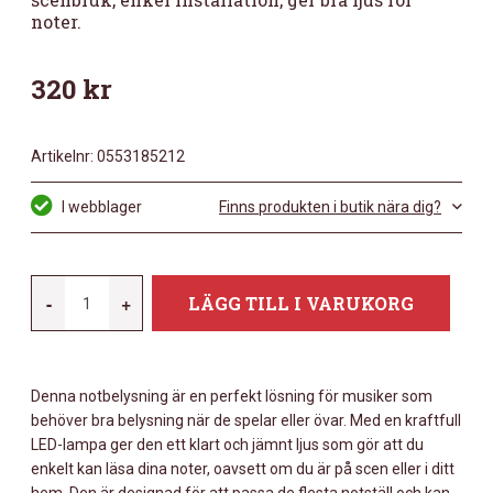
noter.
320
kr
Artikelnr:
0553185212
I webblager
Finns produkten i butik nära dig?
KONIG-
-
+
LÄGG TILL I VARUKORG
MEYER
12264
-
Denna notbelysning är en perfekt lösning för musiker som
MUSIC
behöver bra belysning när de spelar eller övar. Med en kraftfull
STAND
LED-lampa ger den ett klart och jämnt ljus som gör att du
LIGHT
enkelt kan läsa dina noter, oavsett om du är på scen eller i ditt
MÄNGD