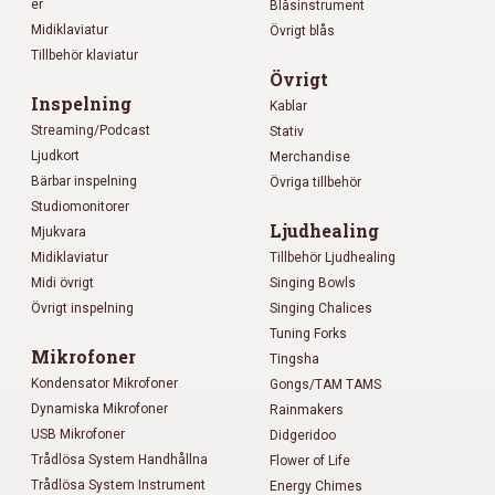
er
Blåsinstrument
Midiklaviatur
Övrigt blås
Tillbehör klaviatur
Övrigt
Inspelning
Kablar
Streaming/Podcast
Stativ
Ljudkort
Merchandise
Bärbar inspelning
Övriga tillbehör
Studiomonitorer
Ljudhealing
Mjukvara
Midiklaviatur
Tillbehör Ljudhealing
Midi övrigt
Singing Bowls
Övrigt inspelning
Singing Chalices
Tuning Forks
Mikrofoner
Tingsha
Kondensator Mikrofoner
Gongs/TAM TAMS
Dynamiska Mikrofoner
Rainmakers
USB Mikrofoner
Didgeridoo
Trådlösa System Handhållna
Flower of Life
Trådlösa System Instrument
Energy Chimes