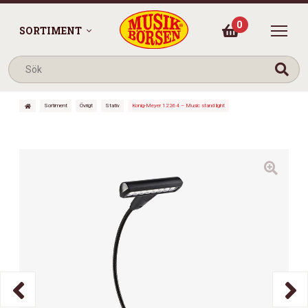
0
SORTIMENT
Sortiment
Övrigt
Stativ
Konig-Meyer 12264 – Music stand light