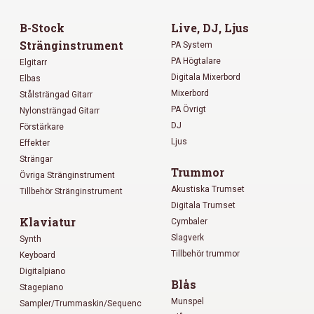
B-Stock
Live, DJ, Ljus
Stränginstrument
PA System
PA Högtalare
Elgitarr
Digitala Mixerbord
Elbas
Mixerbord
Stålsträngad Gitarr
PA Övrigt
Nylonsträngad Gitarr
DJ
Förstärkare
Ljus
Effekter
Strängar
Trummor
Övriga Stränginstrument
Akustiska Trumset
Tillbehör Stränginstrument
Digitala Trumset
Klaviatur
Cymbaler
Slagverk
Synth
Tillbehör trummor
Keyboard
Digitalpiano
Blås
Stagepiano
Munspel
Sampler/Trummaskin/Sequenc