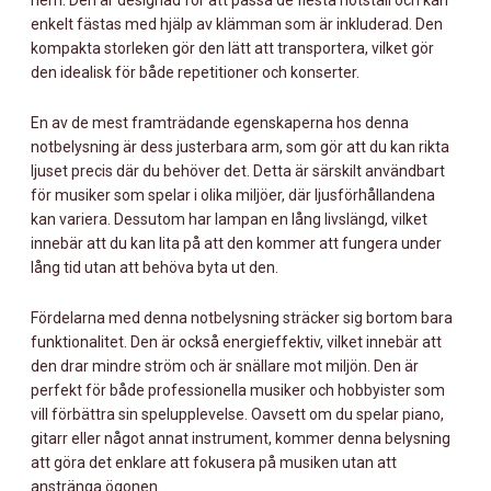
hem. Den är designad för att passa de flesta notställ och kan
enkelt fästas med hjälp av klämman som är inkluderad. Den
kompakta storleken gör den lätt att transportera, vilket gör
den idealisk för både repetitioner och konserter.
En av de mest framträdande egenskaperna hos denna
notbelysning är dess justerbara arm, som gör att du kan rikta
ljuset precis där du behöver det. Detta är särskilt användbart
för musiker som spelar i olika miljöer, där ljusförhållandena
kan variera. Dessutom har lampan en lång livslängd, vilket
innebär att du kan lita på att den kommer att fungera under
lång tid utan att behöva byta ut den.
Fördelarna med denna notbelysning sträcker sig bortom bara
funktionalitet. Den är också energieffektiv, vilket innebär att
den drar mindre ström och är snällare mot miljön. Den är
perfekt för både professionella musiker och hobbyister som
vill förbättra sin spelupplevelse. Oavsett om du spelar piano,
gitarr eller något annat instrument, kommer denna belysning
att göra det enklare att fokusera på musiken utan att
anstränga ögonen.