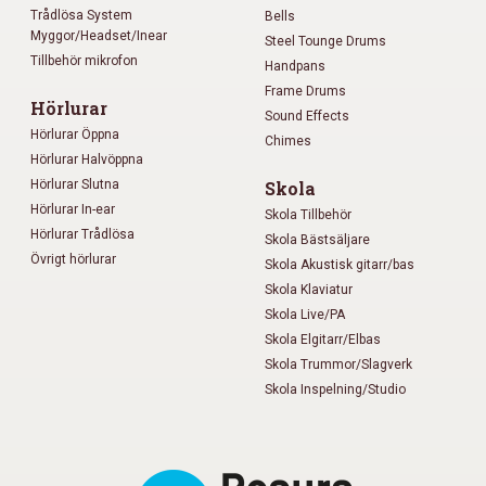
Trådlösa System
Bells
Myggor/Headset/Inear
Steel Tounge Drums
Tillbehör mikrofon
Handpans
Frame Drums
Hörlurar
Sound Effects
Hörlurar Öppna
Chimes
Hörlurar Halvöppna
Hörlurar Slutna
Skola
Hörlurar In-ear
Skola Tillbehör
Hörlurar Trådlösa
Skola Bästsäljare
Övrigt hörlurar
Skola Akustisk gitarr/bas
Skola Klaviatur
Skola Live/PA
Skola Elgitarr/Elbas
Skola Trummor/Slagverk
Skola Inspelning/Studio