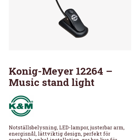
Konig-Meyer 12264 –
Music stand light
Notställsbelysning, LED-lampor, justerbar arm,
energisnål, lättviktig design, perfekt för
scenbruk, enkel installation, ger bra ljus för