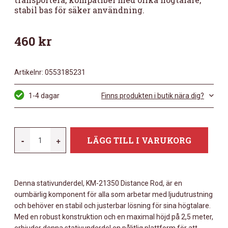
stabil bas för säker användning.
460
kr
Artikelnr:
0553185231
1-4 dagar
Finns produkten i butik nära dig?
KONIG-
-
+
LÄGG TILL I VARUKORG
MEYER
21350
-
Denna stativunderdel, KM-21350 Distance Rod, är en
DISTANCE
oumbärlig komponent för alla som arbetar med ljudutrustning
ROD
och behöver en stabil och justerbar lösning för sina högtalare.
MÄNGD
Med en robust konstruktion och en maximal höjd på 2,5 meter,