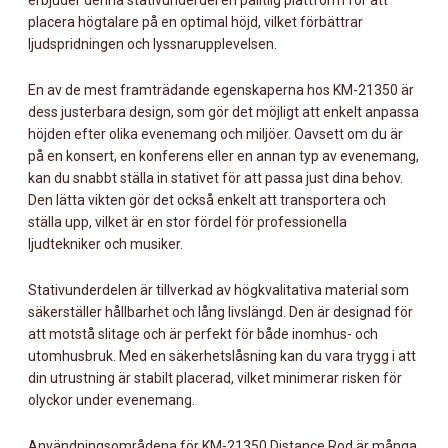
erbjuder denna stativunderdel en pålitlig plattform för att
placera högtalare på en optimal höjd, vilket förbättrar
ljudspridningen och lyssnarupplevelsen.
En av de mest framträdande egenskaperna hos KM-21350 är
dess justerbara design, som gör det möjligt att enkelt anpassa
höjden efter olika evenemang och miljöer. Oavsett om du är
på en konsert, en konferens eller en annan typ av evenemang,
kan du snabbt ställa in stativet för att passa just dina behov.
Den lätta vikten gör det också enkelt att transportera och
ställa upp, vilket är en stor fördel för professionella
ljudtekniker och musiker.
Stativunderdelen är tillverkad av högkvalitativa material som
säkerställer hållbarhet och lång livslängd. Den är designad för
att motstå slitage och är perfekt för både inomhus- och
utomhusbruk. Med en säkerhetslåsning kan du vara trygg i att
din utrustning är stabilt placerad, vilket minimerar risken för
olyckor under evenemang.
Användningsområdena för KM-21350 Distance Rod är många.