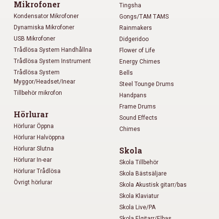
Mikrofoner
Tingsha
Kondensator Mikrofoner
Gongs/TAM TAMS
Dynamiska Mikrofoner
Rainmakers
USB Mikrofoner
Didgeridoo
Trådlösa System Handhållna
Flower of Life
Trådlösa System Instrument
Energy Chimes
Trådlösa System
Bells
Myggor/Headset/Inear
Steel Tounge Drums
Tillbehör mikrofon
Handpans
Frame Drums
Hörlurar
Sound Effects
Hörlurar Öppna
Chimes
Hörlurar Halvöppna
Hörlurar Slutna
Skola
Hörlurar In-ear
Skola Tillbehör
Hörlurar Trådlösa
Skola Bästsäljare
Övrigt hörlurar
Skola Akustisk gitarr/bas
Skola Klaviatur
Skola Live/PA
Skola Elgitarr/Elbas