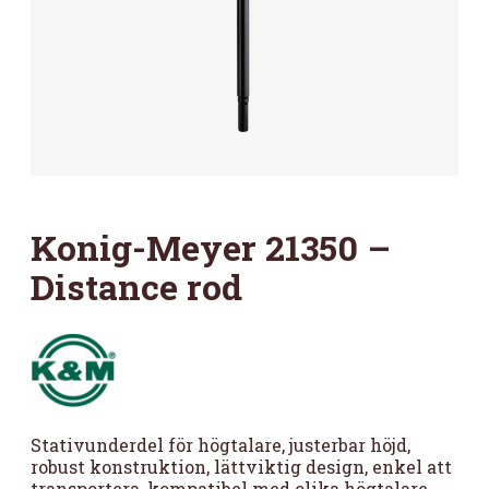
Konig-Meyer 21350 –
Distance rod
Stativunderdel för högtalare, justerbar höjd,
robust konstruktion, lättviktig design, enkel att
transportera, kompatibel med olika högtalare,