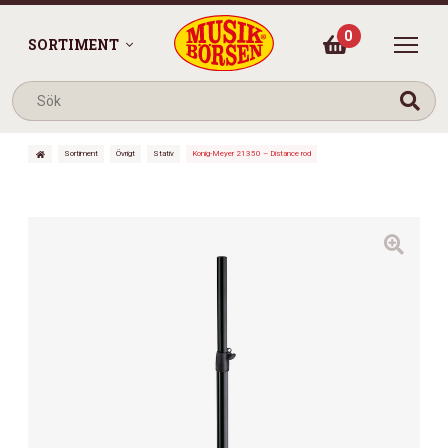
0
SORTIMENT
Sortiment
Övrigt
Stativ
Konig-Meyer 21350 – Distance rod