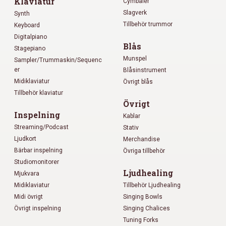
Klaviatur
Cymbaler
Slagverk
Synth
Tillbehör trummor
Keyboard
Digitalpiano
Blås
Stagepiano
Munspel
Sampler/Trummaskin/Sequenc
er
Blåsinstrument
Midiklaviatur
Övrigt blås
Tillbehör klaviatur
Övrigt
Inspelning
Kablar
Streaming/Podcast
Stativ
Ljudkort
Merchandise
Bärbar inspelning
Övriga tillbehör
Studiomonitorer
Ljudhealing
Mjukvara
Midiklaviatur
Tillbehör Ljudhealing
Midi övrigt
Singing Bowls
Övrigt inspelning
Singing Chalices
Tuning Forks