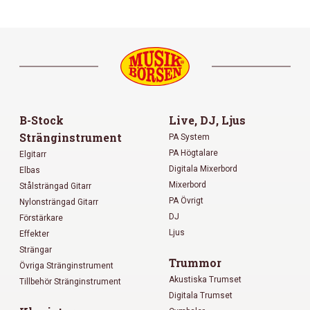
B-Stock
Live, DJ, Ljus
Stränginstrument
PA System
PA Högtalare
Elgitarr
Digitala Mixerbord
Elbas
Mixerbord
Stålsträngad Gitarr
PA Övrigt
Nylonsträngad Gitarr
DJ
Förstärkare
Ljus
Effekter
Strängar
Trummor
Övriga Stränginstrument
Akustiska Trumset
Tillbehör Stränginstrument
Digitala Trumset