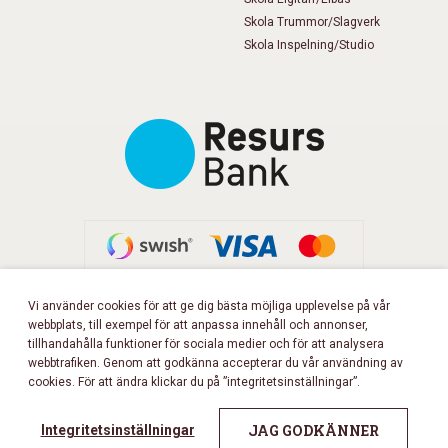
Skola Trummor/Slagverk
Skola Inspelning/Studio
Vi använder cookies för att ge dig bästa möjliga upplevelse på vår
webbplats, till exempel för att anpassa innehåll och annonser,
FÖLJ OSS PÅ FACEBOOK!
tillhandahålla funktioner för sociala medier och för att analysera
webbtrafiken. Genom att godkänna accepterar du vår användning av
cookies. För att ändra klickar du på ”integritetsinställningar”.
Copyright 2026 © Musikbörsen
All rights reserved.
JAG GODKÄNNER
Integritetsinställningar