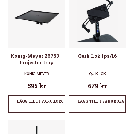
Konig-Meyer 26753 –
Quik Lok Ips/16
Projector tray
KONIG-MEYER
QUIK LOK
595
kr
679
kr
LÄGG TILL I VARUKORG
LÄGG TILL I VARUKORG