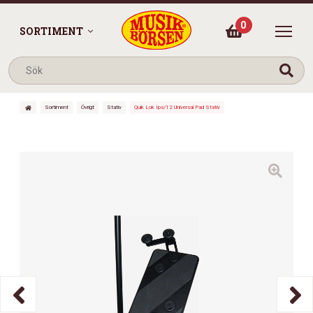
0
SORTIMENT
Sortiment
Övrigt
Stativ
Quik Lok Ips/12 Universal Pad Stativ