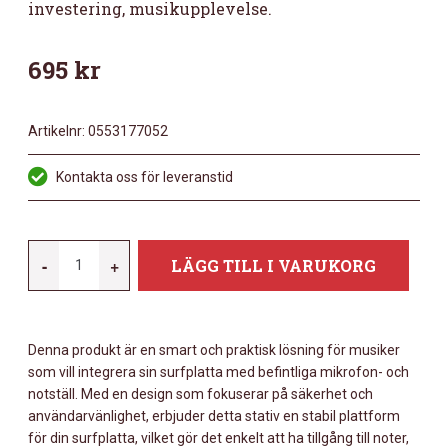
investering, musikupplevelse.
695
kr
Artikelnr:
0553177052
Kontakta oss för leveranstid
QUIK
-
+
LÄGG TILL I VARUKORG
LOK
IPS/12
UNIVERSAL
Denna produkt är en smart och praktisk lösning för musiker
PAD
som vill integrera sin surfplatta med befintliga mikrofon- och
STATIV
notställ. Med en design som fokuserar på säkerhet och
MÄNGD
användarvänlighet, erbjuder detta stativ en stabil plattform
för din surfplatta, vilket gör det enkelt att ha tillgång till noter,