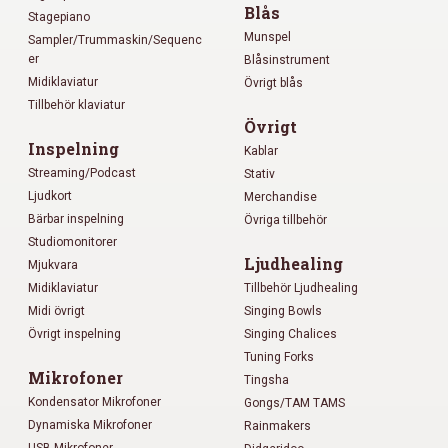
Blås
Stagepiano
Munspel
Sampler/Trummaskin/Sequenc
er
Blåsinstrument
Midiklaviatur
Övrigt blås
Tillbehör klaviatur
Övrigt
Inspelning
Kablar
Streaming/Podcast
Stativ
Ljudkort
Merchandise
Bärbar inspelning
Övriga tillbehör
Studiomonitorer
Ljudhealing
Mjukvara
Midiklaviatur
Tillbehör Ljudhealing
Midi övrigt
Singing Bowls
Övrigt inspelning
Singing Chalices
Tuning Forks
Mikrofoner
Tingsha
Kondensator Mikrofoner
Gongs/TAM TAMS
Dynamiska Mikrofoner
Rainmakers