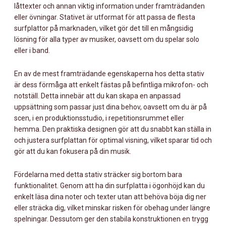
låttexter och annan viktig information under framträdanden
eller övningar. Stativet är utformat för att passa de flesta
surfplattor på marknaden, vilket gör det till en mångsidig
lösning för alla typer av musiker, oavsett om du spelar solo
eller i band.
En av de mest framträdande egenskaperna hos detta stativ
är dess förmåga att enkelt fästas på befintliga mikrofon- och
notställ. Detta innebär att du kan skapa en anpassad
uppsättning som passar just dina behov, oavsett om du är på
scen, i en produktionsstudio, i repetitionsrummet eller
hemma. Den praktiska designen gör att du snabbt kan ställa in
och justera surfplattan för optimal visning, vilket sparar tid och
gör att du kan fokusera på din musik.
Fördelarna med detta stativ sträcker sig bortom bara
funktionalitet. Genom att ha din surfplatta i ögonhöjd kan du
enkelt läsa dina noter och texter utan att behöva böja dig ner
eller sträcka dig, vilket minskar risken för obehag under längre
spelningar. Dessutom ger den stabila konstruktionen en trygg