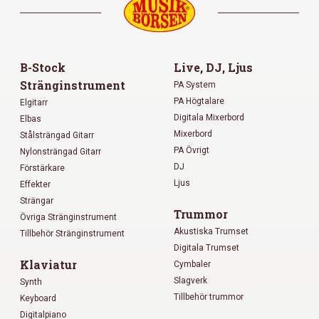
B-Stock
Live, DJ, Ljus
Stränginstrument
PA System
PA Högtalare
Elgitarr
Digitala Mixerbord
Elbas
Mixerbord
Stålsträngad Gitarr
PA Övrigt
Nylonsträngad Gitarr
DJ
Förstärkare
Ljus
Effekter
Strängar
Trummor
Övriga Stränginstrument
Akustiska Trumset
Tillbehör Stränginstrument
Digitala Trumset
Klaviatur
Cymbaler
Slagverk
Synth
Tillbehör trummor
Keyboard
Digitalpiano