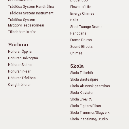
USB Mikrofoner
Didgeridoo
Trådlösa System Handhållna
Flower of Life
Trådlösa System Instrument
Energy Chimes
Trådlösa System
Bells
Myggor/Headset/Inear
Steel Tounge Drums
Tillbehör mikrofon
Handpans
Frame Drums
Hörlurar
Sound Effects
Hörlurar Öppna
Chimes
Hörlurar Halvöppna
Hörlurar Slutna
Skola
Hörlurar In-ear
Skola Tillbehör
Hörlurar Trådlösa
Skola Bästsäljare
Övrigt hörlurar
Skola Akustisk gitarr/bas
Skola Klaviatur
Skola Live/PA
Skola Elgitarr/Elbas
Skola Trummor/Slagverk
Skola Inspelning/Studio