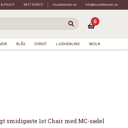
 & POLICY
MITT KONTO
musikborsen.se
info@musikborsen.se
0
MOR
BLÅS
ÖVRIGT
LJUDHEALING
SKOLA
t smidigaste 1st Chair med MC-sadel