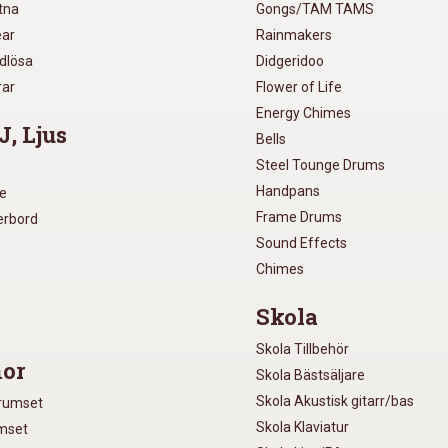
utna
Gongs/TAM TAMS
ear
Rainmakers
ådlösa
Didgeridoo
rar
Flower of Life
Energy Chimes
J, Ljus
Bells
Steel Tounge Drums
Handpans
re
Frame Drums
xerbord
Sound Effects
Chimes
Skola
Skola Tillbehör
or
Skola Bästsäljare
Skola Akustisk gitarr/bas
Trumset
Skola Klaviatur
umset