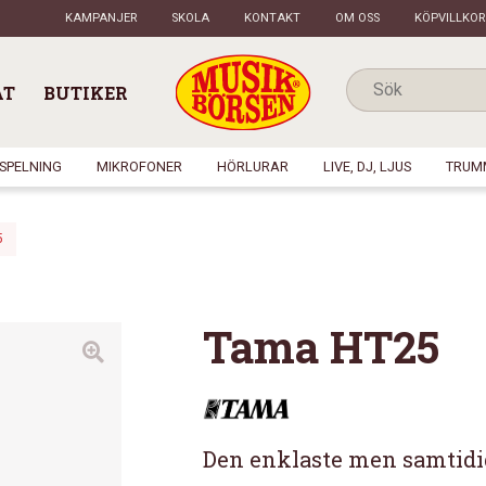
KAMPANJER
SKOLA
KONTAKT
OM OSS
KÖPVILLKOR
AT
BUTIKER
NSPELNING
MIKROFONER
HÖRLURAR
LIVE, DJ, LJUS
TRUM
5
Tama HT25
Den enklaste men samtidig