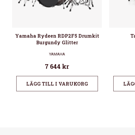
Yamaha Rydeen RDP2F5 Drumkit
T
Burgundy Glitter
YAMAHA
7 644
kr
LÄGG TILL I VARUKORG
LÄG