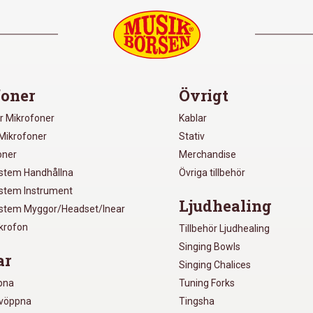
oner
Övrigt
r Mikrofoner
Kablar
Mikrofoner
Stativ
oner
Merchandise
ystem Handhållna
Övriga tillbehör
ystem Instrument
Ljudhealing
ystem Myggor/Headset/Inear
ikrofon
Tillbehör Ljudhealing
Singing Bowls
ar
Singing Chalices
pna
Tuning Forks
lvöppna
Tingsha