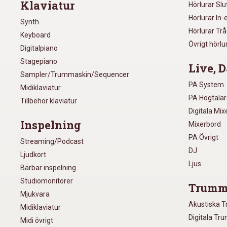
Klaviatur
Hörlurar Sl
Hörlurar In-
Synth
Hörlurar Tr
Keyboard
Övrigt hörlu
Digitalpiano
Stagepiano
Live, D
Sampler/Trummaskin/Sequencer
PA System
Midiklaviatur
PA Högtala
Tillbehör klaviatur
Digitala Mi
Inspelning
Mixerbord
PA Övrigt
Streaming/Podcast
DJ
Ljudkort
Ljus
Bärbar inspelning
Studiomonitorer
Trumm
Mjukvara
Akustiska 
Midiklaviatur
Digitala Tr
Midi övrigt