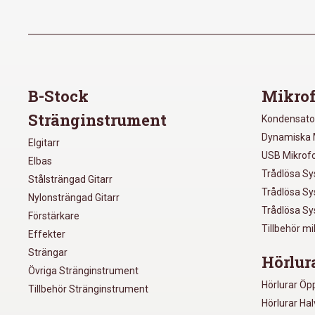
B-Stock
Mikrof
Stränginstrument
Kondensato
Dynamiska 
Elgitarr
USB Mikrof
Elbas
Trådlösa S
Stålsträngad Gitarr
Trådlösa S
Nylonsträngad Gitarr
Trådlösa S
Förstärkare
Tillbehör m
Effekter
Strängar
Hörlur
Övriga Stränginstrument
Hörlurar Öp
Tillbehör Stränginstrument
Hörlurar Ha