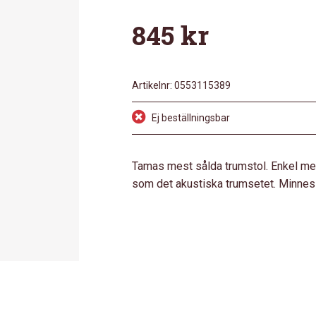
845
kr
Artikelnr:
0553115389
Ej beställningsbar
Tamas mest sålda trumstol. Enkel men s
som det akustiska trumsetet. Minneslå