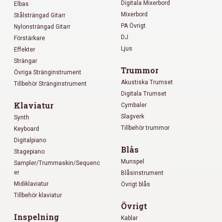
Digitala Mixerbord
Elbas
Mixerbord
Stålsträngad Gitarr
PA Övrigt
Nylonsträngad Gitarr
DJ
Förstärkare
Ljus
Effekter
Strängar
Trummor
Övriga Stränginstrument
Akustiska Trumset
Tillbehör Stränginstrument
Digitala Trumset
Klaviatur
Cymbaler
Slagverk
Synth
Tillbehör trummor
Keyboard
Digitalpiano
Blås
Stagepiano
Munspel
Sampler/Trummaskin/Sequenc
er
Blåsinstrument
Midiklaviatur
Övrigt blås
Tillbehör klaviatur
Övrigt
Inspelning
Kablar