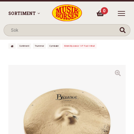
0
SORTIMENT
Sortiment
Trummor
Cymbaler
Meinl Byzance 14″ Fast Hihat