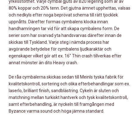
yrkesstolthet. Varje cymbal gjuts av B20 legering som är av
80% koppar och 20% tenn. Det gjutna ämnet upphettas, valsas
och nedkyls efter noga beprövat schema till rätt tjocklek
uppnåtts. Därefter formas cymbalens klocka innan
handhamringen tar vid för att skapa cymbalens form. De
serier som har svarvad yta handsvarvas därefter innan de
skickas till Tyskland. Varje steg i nämda process har
avgörande betydelse för cymbalens ljudkaraktär och
egenskaper vilket gör att ex. 16″ Thin crash tillverkas efter
annat mönster än dito Heavy crash.
De råa cymbalerna skickas sedan till Meinls tyska fabrik för
kvalitetskontroll, sortering och olika efterbehandlingar som ex.
laserlo, brilliant finish, sandblästring. Cykeln är sluten och
matchning mellan turkiskt hantverk och tysk kvalitetskontroll,
samt efterbehandling, är nyckeln till framgången med
Byzance varma sound och höga jämna standard.