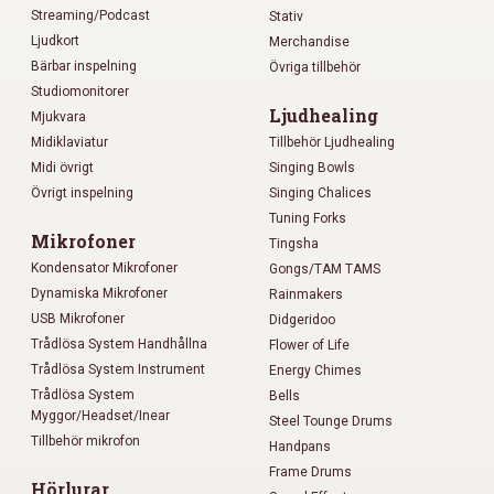
Streaming/Podcast
Stativ
Ljudkort
Merchandise
Bärbar inspelning
Övriga tillbehör
Studiomonitorer
Ljudhealing
Mjukvara
Midiklaviatur
Tillbehör Ljudhealing
Midi övrigt
Singing Bowls
Övrigt inspelning
Singing Chalices
Tuning Forks
Mikrofoner
Tingsha
Kondensator Mikrofoner
Gongs/TAM TAMS
Dynamiska Mikrofoner
Rainmakers
USB Mikrofoner
Didgeridoo
Trådlösa System Handhållna
Flower of Life
Trådlösa System Instrument
Energy Chimes
Trådlösa System
Bells
Myggor/Headset/Inear
Steel Tounge Drums
Tillbehör mikrofon
Handpans
Frame Drums
Hörlurar