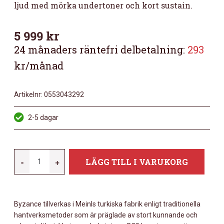
ljud med mörka undertoner och kort sustain.
5 999
kr
24 månaders räntefri delbetalning:
293
kr/månad
Artikelnr:
0553043292
2-5 dagar
MEINL
-
+
LÄGG TILL I VARUKORG
BYZANCE
14"
FAST
Byzance tillverkas i Meinls turkiska fabrik enligt traditionella
HIHAT
hantverksmetoder som är präglade av stort kunnande och
MÄNGD