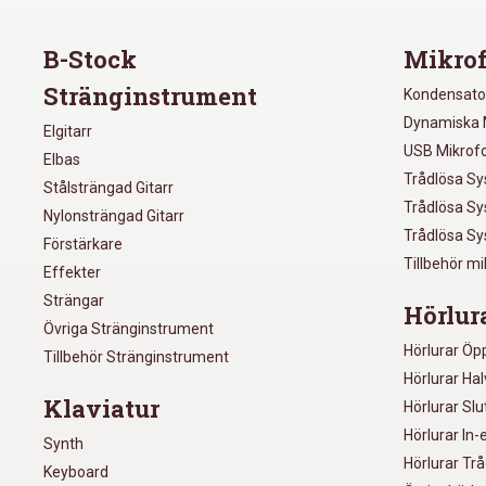
B-Stock
Mikrof
Stränginstrument
Kondensato
Dynamiska 
Elgitarr
USB Mikrof
Elbas
Trådlösa S
Stålsträngad Gitarr
Trådlösa S
Nylonsträngad Gitarr
Trådlösa S
Förstärkare
Tillbehör m
Effekter
Strängar
Hörlur
Övriga Stränginstrument
Hörlurar Öp
Tillbehör Stränginstrument
Hörlurar Ha
Klaviatur
Hörlurar Sl
Hörlurar In-
Synth
Hörlurar Tr
Keyboard