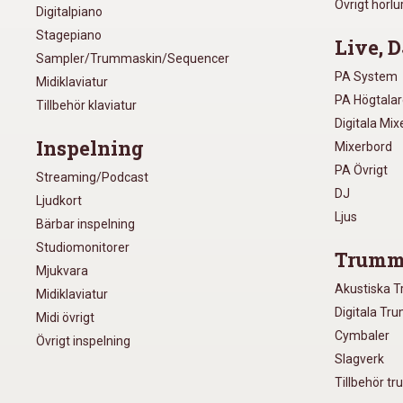
Övrigt hörlu
Digitalpiano
Stagepiano
Live, D
Sampler/Trummaskin/Sequencer
PA System
Midiklaviatur
PA Högtala
Tillbehör klaviatur
Digitala Mi
Inspelning
Mixerbord
PA Övrigt
Streaming/Podcast
DJ
Ljudkort
Ljus
Bärbar inspelning
Studiomonitorer
Trumm
Mjukvara
Akustiska 
Midiklaviatur
Digitala Tr
Midi övrigt
Cymbaler
Övrigt inspelning
Slagverk
Tillbehör t