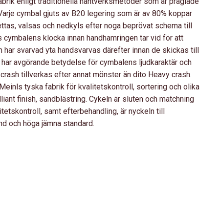
fabrik enligt traditionella hantverksmetoder som är präglade
 Varje cymbal gjuts av B20 legering som är av 80% koppar
ttas, valsas och nedkyls efter noga beprövat schema till
as cymbalens klocka innan handhamringen tar vid för att
har svarvad yta handsvarvas därefter innan de skickas till
 har avgörande betydelse för cymbalens ljudkaraktär och
 crash tillverkas efter annat mönster än dito Heavy crash.
einls tyska fabrik för kvalitetskontroll, sortering och olika
lliant finish, sandblästring. Cykeln är sluten och matchning
tetskontroll, samt efterbehandling, är nyckeln till
d och höga jämna standard.