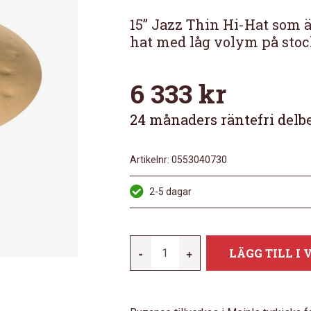
15” Jazz Thin Hi-Hat som ä
hat med låg volym på stoc
6 333
kr
24 månaders räntefri delb
Artikelnr:
0553040730
2-5 dagar
MEINL
-
+
LÄGG TILL I
BYZANCE
JAZZ
THIN