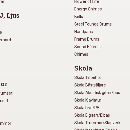
rar
Flower of Life
Energy Chimes
J, Ljus
Bells
Steel Tounge Drums
Handpans
re
Frame Drums
xerbord
Sound Effects
Chimes
Skola
Skola Tillbehör
or
Skola Bästsäljare
Skola Akustisk gitarr/bas
Trumset
Skola Klaviatur
umset
Skola Live/PA
Skola Elgitarr/Elbas
Skola Trummor/Slagverk
rummor