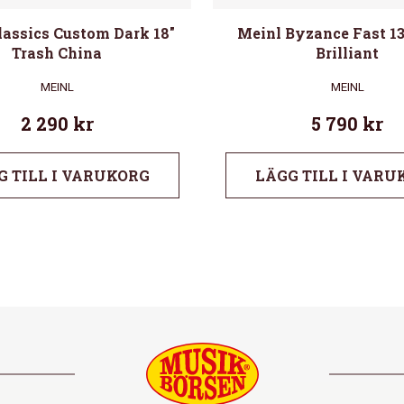
lassics Custom Dark 18″
Meinl Byzance Fast 13
Trash China
Brilliant
MEINL
MEINL
2 290
kr
5 790
kr
G TILL I VARUKORG
LÄGG TILL I VARU