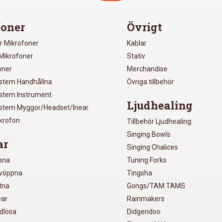
oner
Övrigt
r Mikrofoner
Kablar
Mikrofoner
Stativ
oner
Merchandise
ystem Handhållna
Övriga tillbehör
ystem Instrument
Ljudhealing
ystem Myggor/Headset/Inear
ikrofon
Tillbehör Ljudhealing
Singing Bowls
ar
Singing Chalices
pna
Tuning Forks
lvöppna
Tingsha
utna
Gongs/TAM TAMS
ear
Rainmakers
ådlösa
Didgeridoo