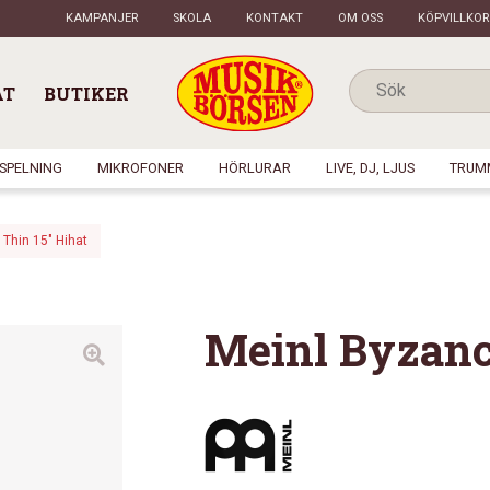
KAMPANJER
SKOLA
KONTAKT
OM OSS
KÖPVILLKOR
AT
BUTIKER
NSPELNING
MIKROFONER
HÖRLURAR
LIVE, DJ, LJUS
TRUM
Thin 15″ Hihat
Meinl Byzanc