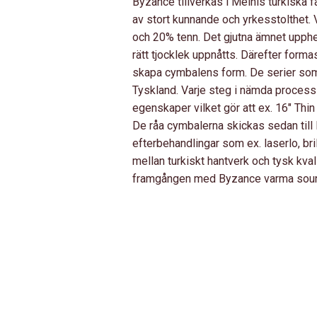
Byzance tillverkas i Meinls turkiska 
15"
av stort kunnande och yrkesstolthet.
HIHAT
och 20% tenn. Det gjutna ämnet upphe
MÄNGD
rätt tjocklek uppnåtts. Därefter form
skapa cymbalens form. De serier som 
Tyskland. Varje steg i nämda process
egenskaper vilket gör att ex. 16″ Thin
De råa cymbalerna skickas sedan till M
efterbehandlingar som ex. laserlo, bri
mellan turkiskt hantverk och tysk kvali
framgången med Byzance varma soun