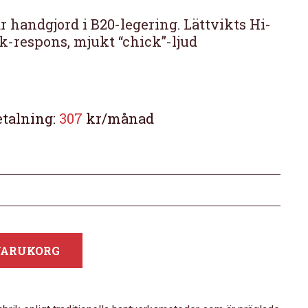
r handgjord i B20-legering. Lättvikts Hi-
k-respons, mjukt “chick”-ljud
etalning:
307
kr/månad
 VARUKORG