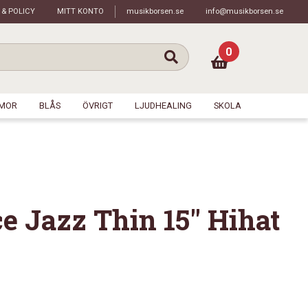
 & POLICY
MITT KONTO
musikborsen.se
info@musikborsen.se
0
MOR
BLÅS
ÖVRIGT
LJUDHEALING
SKOLA
e Jazz Thin 15″ Hihat