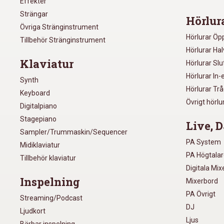
Effekter
Strängar
Hörlur
Övriga Stränginstrument
Hörlurar Öp
Tillbehör Stränginstrument
Hörlurar Ha
Klaviatur
Hörlurar Sl
Hörlurar In-
Synth
Hörlurar Tr
Keyboard
Övrigt hörlu
Digitalpiano
Stagepiano
Live, D
Sampler/Trummaskin/Sequencer
PA System
Midiklaviatur
PA Högtala
Tillbehör klaviatur
Digitala Mi
Inspelning
Mixerbord
PA Övrigt
Streaming/Podcast
DJ
Ljudkort
Ljus
Bärbar inspelning