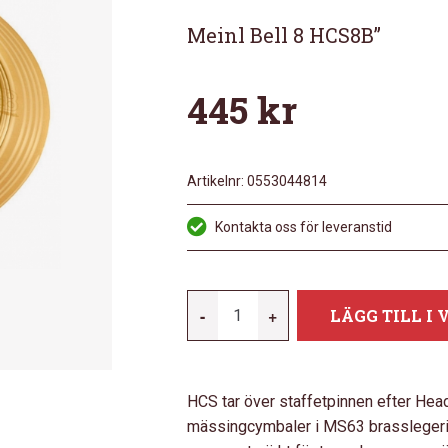
Meinl Bell 8 HCS8B”
445
kr
Artikelnr:
0553044814
Kontakta oss för leveranstid
MEINL
-
+
LÄGG TILL I
HCS
8"
BELL
HCS tar över staffetpinnen efter Head
MÄNGD
mässingcymbaler i MS63 brasslegering 