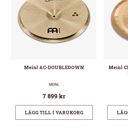
Meinl AC-DOUBLEDOWN
Meinl C
MEINL
7 899
kr
LÄGG TILL I VARUKORG
LÄG