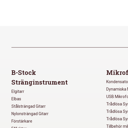
B-Stock
Mikrof
Stränginstrument
Kondensato
Dynamiska 
Elgitarr
USB Mikrof
Elbas
Trådlösa S
Stålsträngad Gitarr
Trådlösa S
Nylonsträngad Gitarr
Trådlösa S
Förstärkare
Tillbehör m