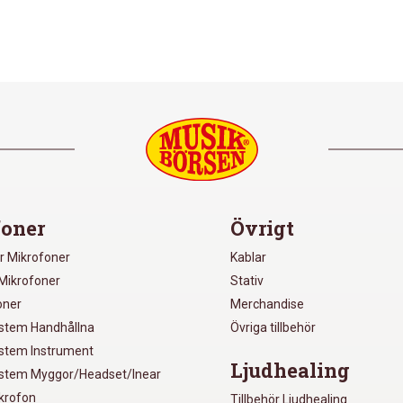
oner
Övrigt
r Mikrofoner
Kablar
Mikrofoner
Stativ
oner
Merchandise
ystem Handhållna
Övriga tillbehör
ystem Instrument
Ljudhealing
ystem Myggor/Headset/Inear
ikrofon
Tillbehör Ljudhealing