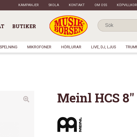
KAMPANJER
SKOLA
KONTAKT
OM OSS
KÖPVILLKOR
AT
BUTIKER
NSPELNING
MIKROFONER
HÖRLURAR
LIVE, DJ, LJUS
TRUM
Meinl HCS 8″ 