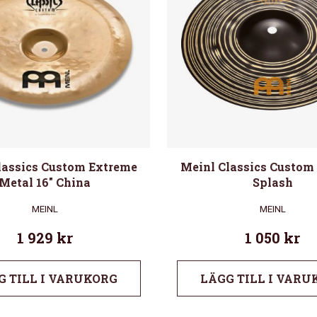
lassics Custom Extreme
Meinl Classics Custom 
Metal 16″ China
Splash
MEINL
MEINL
1 929
kr
1 050
kr
G TILL I VARUKORG
LÄGG TILL I VARU