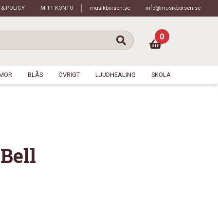
 & POLICY
MITT KONTO
musikborsen.se
info@musikborsen.se
0
MOR
BLÅS
ÖVRIGT
LJUDHEALING
SKOLA
Bell