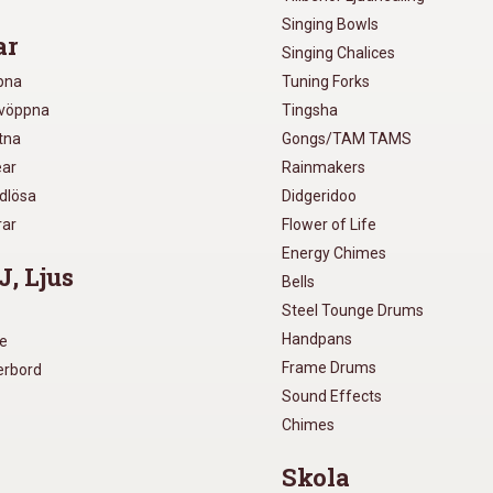
Singing Bowls
ar
Singing Chalices
pna
Tuning Forks
lvöppna
Tingsha
utna
Gongs/TAM TAMS
ear
Rainmakers
ådlösa
Didgeridoo
rar
Flower of Life
Energy Chimes
J, Ljus
Bells
Steel Tounge Drums
Handpans
re
Frame Drums
xerbord
Sound Effects
Chimes
Skola