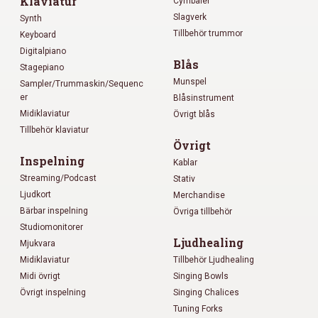
Klaviatur
Cymbaler
Slagverk
Synth
Tillbehör trummor
Keyboard
Digitalpiano
Blås
Stagepiano
Munspel
Sampler/Trummaskin/Sequenc
er
Blåsinstrument
Midiklaviatur
Övrigt blås
Tillbehör klaviatur
Övrigt
Inspelning
Kablar
Streaming/Podcast
Stativ
Ljudkort
Merchandise
Bärbar inspelning
Övriga tillbehör
Studiomonitorer
Ljudhealing
Mjukvara
Midiklaviatur
Tillbehör Ljudhealing
Midi övrigt
Singing Bowls
Övrigt inspelning
Singing Chalices
Tuning Forks