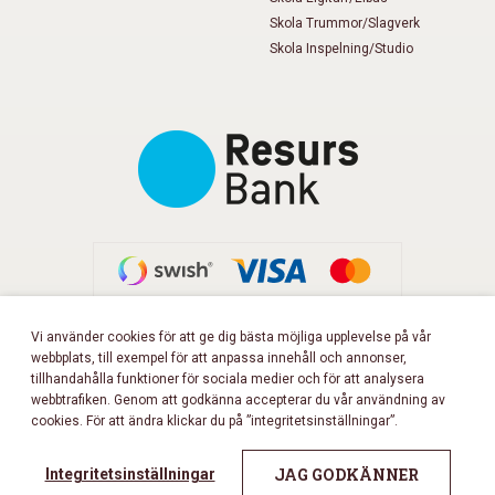
Skola Trummor/Slagverk
Skola Inspelning/Studio
Vi använder cookies för att ge dig bästa möjliga upplevelse på vår
webbplats, till exempel för att anpassa innehåll och annonser,
FÖLJ OSS PÅ FACEBOOK!
tillhandahålla funktioner för sociala medier och för att analysera
webbtrafiken. Genom att godkänna accepterar du vår användning av
cookies. För att ändra klickar du på ”integritetsinställningar”.
Copyright 2026 © Musikbörsen
All rights reserved.
JAG GODKÄNNER
Integritetsinställningar