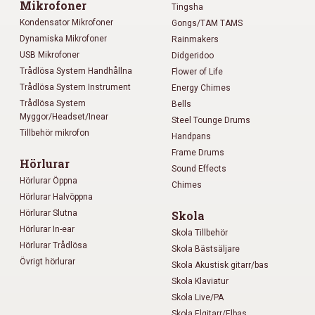
Mikrofoner
Tingsha
Kondensator Mikrofoner
Gongs/TAM TAMS
Dynamiska Mikrofoner
Rainmakers
USB Mikrofoner
Didgeridoo
Trådlösa System Handhållna
Flower of Life
Trådlösa System Instrument
Energy Chimes
Trådlösa System
Bells
Myggor/Headset/Inear
Steel Tounge Drums
Tillbehör mikrofon
Handpans
Frame Drums
Hörlurar
Sound Effects
Hörlurar Öppna
Chimes
Hörlurar Halvöppna
Hörlurar Slutna
Skola
Hörlurar In-ear
Skola Tillbehör
Hörlurar Trådlösa
Skola Bästsäljare
Övrigt hörlurar
Skola Akustisk gitarr/bas
Skola Klaviatur
Skola Live/PA
Skola Elgitarr/Elbas