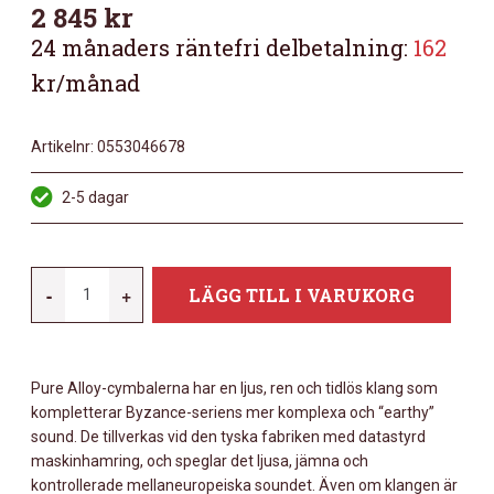
2 845
kr
24 månaders räntefri delbetalning:
162
kr/månad
Artikelnr:
0553046678
2-5 dagar
MEINL
-
+
LÄGG TILL I VARUKORG
PA16MC
MÄNGD
Pure Alloy-cymbalerna har en ljus, ren och tidlös klang som
kompletterar Byzance-seriens mer komplexa och “earthy”
sound. De tillverkas vid den tyska fabriken med datastyrd
maskinhamring, och speglar det ljusa, jämna och
kontrollerade mellaneuropeiska soundet. Även om klangen är