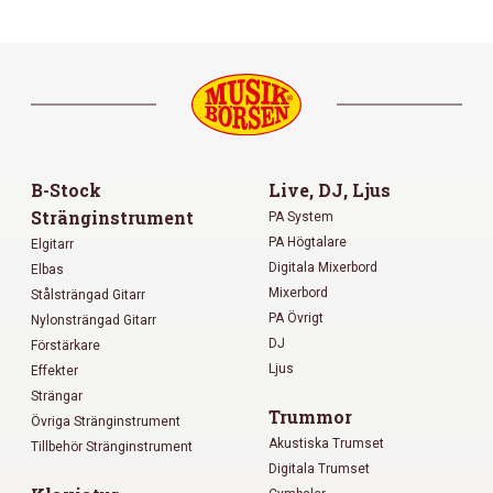
B-Stock
Live, DJ, Ljus
Stränginstrument
PA System
PA Högtalare
Elgitarr
Digitala Mixerbord
Elbas
Mixerbord
Stålsträngad Gitarr
PA Övrigt
Nylonsträngad Gitarr
DJ
Förstärkare
Ljus
Effekter
Strängar
Trummor
Övriga Stränginstrument
Akustiska Trumset
Tillbehör Stränginstrument
Digitala Trumset