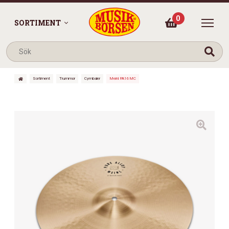
0
SORTIMENT
Sortiment
Trummor
Cymbaler
Meinl PA16MC