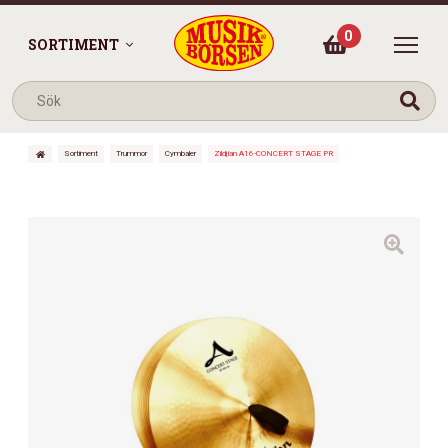
0
SORTIMENT
Sortiment
Trummor
Cymbaler
Zildjian A16-CONCERT STAGE PR