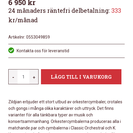
6 950
kr
24 månaders räntefri delbetalning:
333
kr/månad
Artikelnr:
0553049859
Kontakta oss för leveranstid
ZILDJIAN
-
+
LÄGG TILL I VARUKORG
A16-
CONCERT
STAGE
Zildjian erbjuder ett stort utbud av orkestercymbaler, crotales
PR
och gongs i många olika karaktärer och uttryck. Det finns
MÄNGD
varianter för alla tänkbara typer av musik och
konsertsammanhang. Orkestercymbalerna produceras alla i
matchande par och cymbalerna i Classic Orchestral och K.