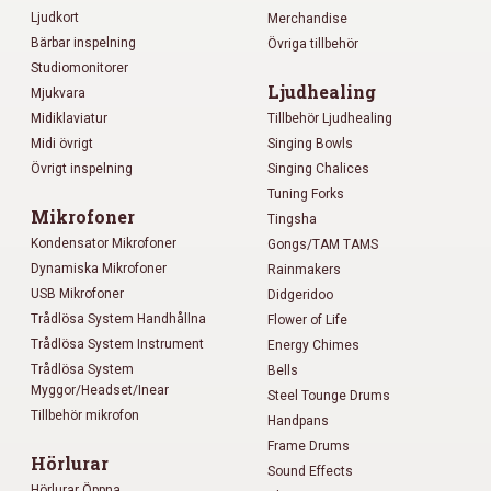
Ljudkort
Merchandise
Bärbar inspelning
Övriga tillbehör
Studiomonitorer
Ljudhealing
Mjukvara
Midiklaviatur
Tillbehör Ljudhealing
Midi övrigt
Singing Bowls
Övrigt inspelning
Singing Chalices
Tuning Forks
Mikrofoner
Tingsha
Kondensator Mikrofoner
Gongs/TAM TAMS
Dynamiska Mikrofoner
Rainmakers
USB Mikrofoner
Didgeridoo
Trådlösa System Handhållna
Flower of Life
Trådlösa System Instrument
Energy Chimes
Trådlösa System
Bells
Myggor/Headset/Inear
Steel Tounge Drums
Tillbehör mikrofon
Handpans
Frame Drums
Hörlurar
Sound Effects
Hörlurar Öppna