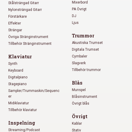
Mixerbord
Stålsträngad Gitarr
PA Övrigt
Nylonsträngad Gitarr
DJ
Förstärkare
Ljus
Effekter
Strängar
Trummor
Övriga Stränginstrument
Akustiska Trumset
Tillbehör Stränginstrument
Digitala Trumset
Klaviatur
Cymbaler
Slagverk
Synth
Tillbehör trummor
Keyboard
Digitalpiano
Blås
Stagepiano
Munspel
Sampler/Trummaskin/Sequenc
er
Blåsinstrument
Midiklaviatur
Övrigt blås
Tillbehör klaviatur
Övrigt
Inspelning
Kablar
Streaming/Podcast
Stativ