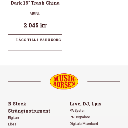
Dark 16″ Trash China
MEINL
2 045
kr
LÄGG TILL I VARUKORG
B-Stock
Live, DJ, Ljus
Stränginstrument
PA System
PA Högtalare
Elgitarr
Digitala Mixerbord
Elbas